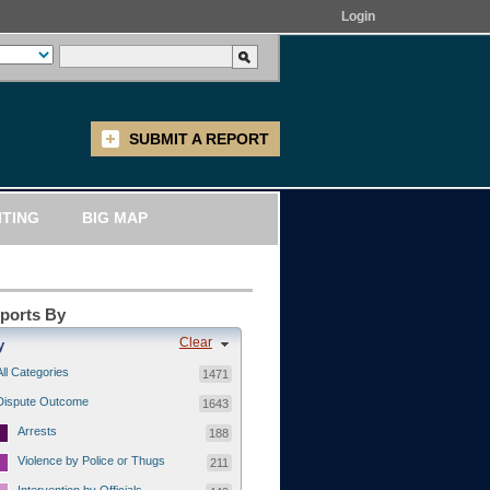
Login
SUBMIT A REPORT
ITING
BIG MAP
eports By
Clear
y
All Categories
1471
Dispute Outcome
1643
Arrests
188
Violence by Police or Thugs
211