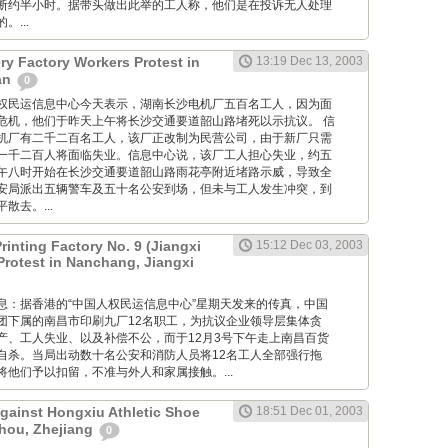
断约半小时。据带头做出此举的工人称，他们是在投诉无人处理
...
ry Factory Workers Protest in
13:19 Dec 13, 2003
an
0
: 中国人权民运信息中心今天表示，湖南长沙电机厂五百名工人，因为面
危机，他们于昨天上午将长沙交通要道韶山路堵死以示抗议。 信
机厂有二千二百名工人，该厂正改制为民营公司，由于新厂只需
一千二百人将面临失业。信息中心说，该厂工人担心失业，约五
午八时开始在长沙交通要道韶山路雨花亭附近堵路示威，导致全
安局派出五辆警车及五十名公安到场，但未与工人发生冲突，到
散去。...
inting Factory No. 9 (Jiangxi
15:12 Dec 03, 2003
Protest in Nanchang, Jiangxi
 香港消息：据香港的“中国人权民运信息中心”星期天发来的传真，中国
团下属的南昌市印刷九厂12名职工，为抗议企业领导层集体贪
产、工人失业、以及补偿不公，而于12月3号下午走上南昌百货
自杀。当局出动数十名公安和消防人员将12名工人全部强行拖
他们予以扣留，不准与外人和家属接触。...
Against Hongxiu Athletic Shoe
18:51 Dec 01, 2003
hou, Zhejiang
0