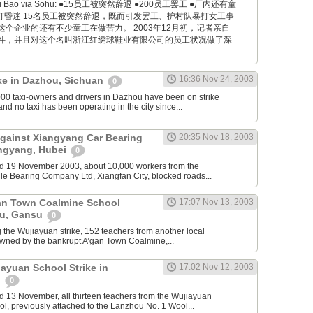
encai Bao via Sohu: ●15员工被突然辞退 ●200员工罢工 ●厂内还有童
打昏迷 15名员工被突然辞退，既而引发罢工、护村队暴打女工事
个企业的还有不少童工在做苦力。 2003年12月初，记者亲自
件，并且对这个名叫浙江红绣球鞋业有限公司的员工状况做了深
16:36 Nov 24, 2003
ike in Dazhou, Sichuan
0
0 taxi-owners and drivers in Dazhou have been on strike
d no taxi has been operating in the city since...
Against Xiangyang Car Bearing
20:35 Nov 18, 2003
ngyang, Hubei
0
d 19 November 2003, about 10,000 workers from the
e Bearing Company Ltd, Xiangfan City, blocked roads...
Gan Town Coalmine School
17:07 Nov 13, 2003
ou, Gansu
0
the Wujiayuan strike, 152 teachers from another local
wned by the bankrupt A’gan Town Coalmine,...
iayuan School Strike in
17:02 Nov 12, 2003
u
0
 13 November, all thirteen teachers from the Wujiayuan
, previously attached to the Lanzhou No. 1 Wool...