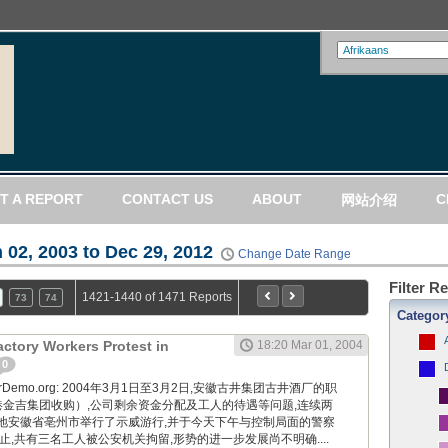
T A REPORT
CONTACT US
ABOUT
C
网站介绍
 02, 2003 to Dec 29, 2012
Change Date Range
Filter R
1421-1440 of 1471 Reports
73
74
Categor
actory Workers Protest in
18:20 Mar 01, 2004
0
WorkerDemo.org: 2004年3月1日至3月2日,安徽古井集团古井酒厂的职
港金吉集团收购）,公司剩余资金分配及工人的待遇等问题,连续两
地安徽省亳州市举行了示威游行,并于今天下午与控制局面的警察
止,共有三名工人被公安机关拘留,形势的进一步发展尚不明确....