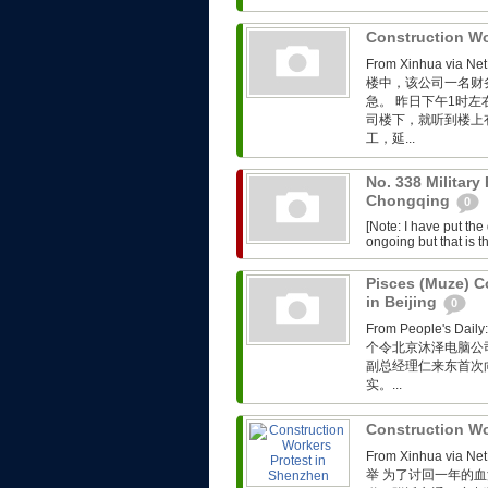
Construction Wo
From Xinhua 
楼中，该公司一名财
急。 昨日下午1时
司楼下，就听到楼上
工，延...
No. 338 Military
Chongqing
0
[Note: I have put th
ongoing but that is th
Pisces (Muze) C
in Beijing
0
From People'
个令北京沐泽电脑公
副总经理仁来东首次向
实。...
Construction Wo
From Xinhua 
举 为了讨回一年的