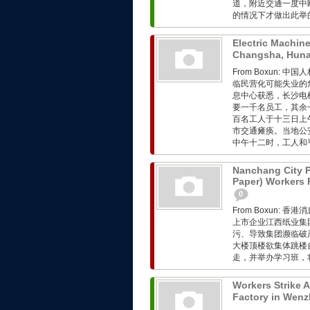
道，附近交通一度中
的情况下才做出此举的。
Electric Machine
Changsha, Hun
From Boxun
临民营化可能失业的
息中心获悉，长沙电
要一千名员工，其余
百名工人于十三日上
市交通瘫痪。当地公
中午十二时，工人和平
Nanchang City Pr
Paper) Workers 
0
From Boxun:
上市企业江西纸业集
污、导致集团濒临破
大楼顶楼欲集体跳楼
走，并举办学习班，将
Workers Strike 
Factory in Wenz