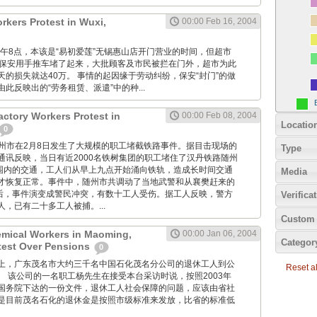
rkers Protest in Wuxi,
00:00 Feb 16, 2004
, 昨天上午8点，本该是“易初爱莲”无锡惠山店开门营业的时间，但超市
名保安用手推车堵了起来，大批顾客及市民被拦在门外，超市为此
的损失就达40万。 事情的起因缘于劳动纠纷，保安“封门”的做
此反映出的“劳务租赁、派遣”中的种...
actory Workers Protest in
00:00 Feb 08, 2004
Locatio
0
湖北省随州市在2月8日发生了大规模的职工堵截铁路事件。据目击现场的
Type
通讯反映，当日有近2000名铁树集团的职工堵住了汉丹铁路随州
范围内的交通，工人们从早上九点开始涌向铁轨，造成长时间交通
Media
才恢复正常。事件中，随州市共调动了当地武警和从襄樊赶来的
最后，事件演变成警民冲突，有数十工人受伤。据工人反映，警方
Verifica
，已有二十多工人被捕。...
Custom 
emical Workers in Maoming,
00:00 Jan 06, 2004
Categor
est Over Pensions
0
星期二早上，广东茂名市大约三千名中国石化茂名分公司的退休工人到公
Reset all
。 该公司的一名职工杨先生在接受本台采访时说，按照2003年
国务院下达的一份文件，退休工人社会保障的问题，应该由省社
是目前茂名石化的退休金是按照市级标准来发放，比省的标准低