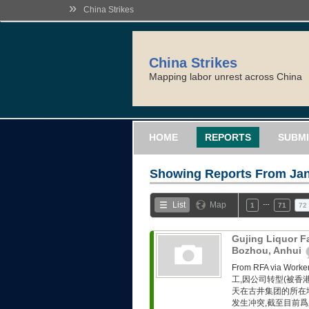
»
China Strikes
China Strikes
Mapping labor unrest across China
HOME
REPORTS
SUBMI
Showing Reports From
Jan
…
List
Map
1
71
72
Gujing Liquor F
Bozhou, Anhui
From RFA via 
工,因公司转型(被香
天在古井集团的所在
发生冲突,截至目前爲