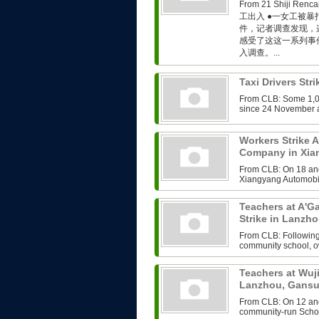
From 21 Shiji R
工出入 ●一女工被暴
件，记者调查发现，这
感受了这这一系列事
入调查。...
Taxi Drivers Str
From CLB: Some 1,00
since 24 November an
Workers Strike 
Company in Xia
From CLB: On 18 an
Xiangyang Automobil
Teachers at A'
Strike in Lanzh
From CLB: Following 
community school, o
Teachers at Wuj
Lanzhou, Gans
From CLB: On 12 and
community-run School