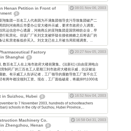
in Henan Petition in Front of
08:01 Nov 06, 2003
rnment
0
河南商丘亚翔集团一百名工人代表因为不满集团领导贪污导致集团破产二
周四到河南商丘市委办公室大楼外示威，要求市政府介入调查。
权民运信息中心透露，河南商丘的亚翔集团是国营棉纺企业，早
进行私营化。但该厂厂长刘文龙被怀疑在接收贿赂之后将该厂的
备让私营老板低价买入。刘文龙已在上月被当局双规调查。...
Pharmaceutical Factory
20:27 Nov 05, 2003
 in Shanghai
0
11月5日, 数百名工人在上海市政府大楼前聚集。(法新社) (自由亚洲电台
家国营制药厂的三百名工人星期三到市政府大楼前示威，抗议被迫
腐败。有示威工人告诉记者，工厂领导的腐败导致工厂发不出工
经有两年都没领到工资。现在，工厂面临破産，将裁掉约1000名
16:52 Nov 04, 2003
t in Suizhou, Hubei
0
ovember to 7 November 2003, hundreds of schoolteachers
an) schools in the city of Suizhou, Hubei Province,...
truction Machinery Co.
16:58 Oct 31, 2003
t in Zhengzhou, Henan
0