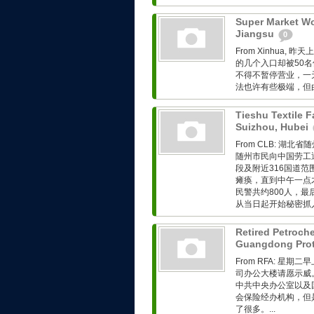
Super Market Wo
Jiangsu
0
From Xinhua
的几个入口却被50
不得不暂停营业，一天
法也许有些极端，但由
Tieshu Textile F
Suizhou, Hubei
From CLB: 
随州市民向中国劳工
段及附近316国道
瘫痪，直到中午一点
民警共约800人，
从当日起开始秘密抓人
Retired Petroch
Guangdong Prot
From RFA: 
司办公大楼请愿示威
中共中央办公室以及
会保险经办机构，但
了很多。...