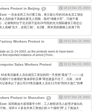
18:14 Dec 25, 2003
rkers Protest in Beijing
0
via NetEase: 一百余名民工为讨要工钱，将欠薪公司的30余名员工堵在
务人员的孩子高烧在家无人照顾，面对“堵楼大军”，只能干着
左右，记者刚到位于北京国子监街28号院的光大国际建筑工程总公
有人高喊“光大，还我工钱”。在2楼，两米宽的楼梯上坐满了民
 Factory Workers Protest in
19:51 Dec 24, 2003
e date as 11-24-2003, as the protests seem to have been
e first reported instance of arrest.] From...
omputer Sales Workers Protest
19:11 Dec 23, 2003
s Daily: 40名售后服务人员在领完工资后的同一天突然“蒸发”了———这
司感到十分难堪的“集体辞职丑事”再也遮盖不住了。日前，沐泽
记者承认了该公司2/3售后服务人员在12月初“胜利大逃亡”的事
18:07 Dec 16, 2003
rkers Protest in Shenzhen
0
via NetEase: 深圳南油大道堵塞半小时，工人称投诉无人处理才做出此
血汗钱，深圳６０多名外来工将他们的４个领班“押”上了南油大