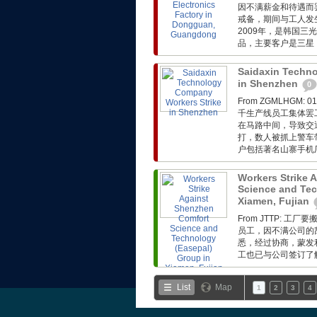
因不满薪金和待遇而
戒备，期间与工人发
2009年，是韩国三
品，主要客户是三星
Saidaxin Techn
in Shenzhen
0
From ZGMLHG
千生产线员工集体罢
在马路中间，导致交
打，数人被抓上警车
户包括著名山寨手机厂基
Workers Strike 
Science and Tec
Xiamen, Fujian
From JTTP:
员工，因不满公司的
悉，经过协商，蒙发利
工也已与公司签订了解
List
Map
1
2
3
4