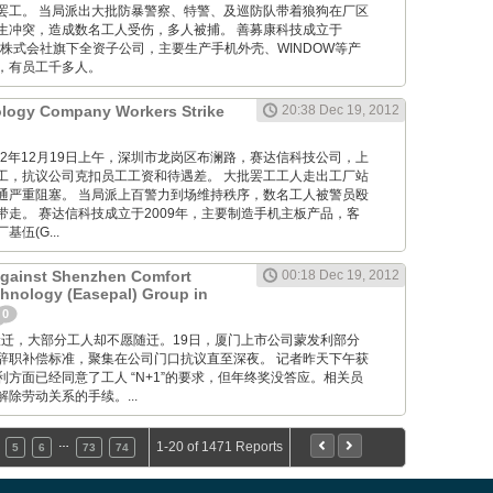
罢工。 当局派出大批防暴警察、特警、及巡防队带着狼狗在厂区
生冲突，造成数名工人受伤，多人被捕。 善募康科技成立于
光株式会社旗下全资子公司，主要生产手机外壳、WINDOW等产
，有员工千多人。
ology Company Workers Strike
20:38 Dec 19, 2012
M: 012年12月19日上午，深圳市龙岗区布澜路，赛达信科技公司，上
工，抗议公司克扣员工工资和待遇差。 大批罢工工人走出工厂站
通严重阻塞。 当局派上百警力到场维持秩序，数名工人被警员殴
带走。 赛达信科技成立于2009年，主要制造手机主板产品，客
伍(G...
Against Shenzhen Comfort
00:18 Dec 19, 2012
hnology (Easepal) Group in
0
 工厂要搬迁，大部分工人却不愿随迁。19日，厦门上市公司蒙发利部分
辞职补偿标准，聚集在公司门口抗议直至深夜。 记者昨天下午获
方面已经同意了工人 “N+1”的要求，但年终奖没答应。相关员
除劳动关系的手续。...
…
1-20 of 1471 Reports
5
6
73
74