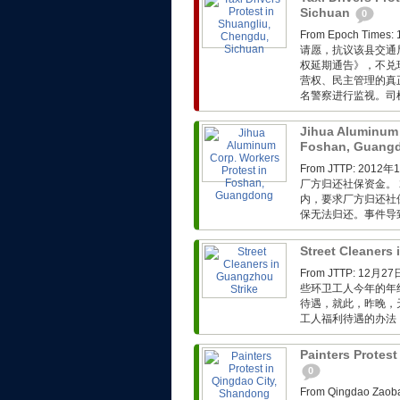
Sichuan
0
From Epoch T
请愿，抗议该县交通
权延期通告》，不兑
营权、民主管理的真
名警察进行监视。司
Jihua Aluminum 
Foshan, Guang
From JTTP: 
厂方归还社保资金。 
内，要求厂方归还社
保无法归还。事件导
Street Cleaners
From JTTP: 
些环卫工人今年的年
待遇，就此，昨晚，
工人福利待遇的办法，
Painters Protes
0
From Qingdao 