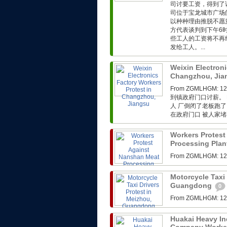
司讨要工资，得到了
司位于宝龙城市广场
以种种理由推脱不愿
方代表谈判到下午6
些工人的工资将不再
发给工人。...
Weixin Electroni
Changzhou, Ji
From ZGMLHG
到镇政府门口讨薪。 F
人 厂倒闭了老板跑了
在政府门口 被人家堵在
Workers Protest
Processing Plan
From ZGMLHG
Motorcycle Taxi 
Guangdong
0
From ZGMLHG
Huakai Heavy In