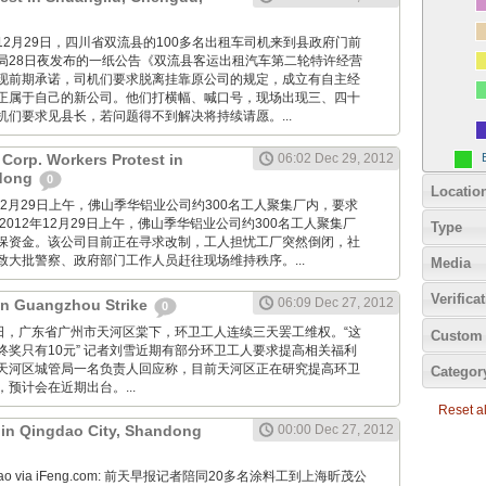
imes: 12月29日，四川省双流县的100多名出租车司机来到县政府门前
局28日夜发布的一纸公告《双流县客运出租汽车第二轮特许经营
现前期承诺，司机们要求脱离挂靠原公司的规定，成立有自主经
正属于自己的新公司。他们打横幅、喊口号，现场出现三、四十
机们要求见县长，若问题得不到解决将持续请愿。...
Corp. Workers Protest in
06:02 Dec 29, 2012
dong
0
Locatio
2012年12月29日上午，佛山季华铝业公司约300名工人聚集厂内，要求
2012年12月29日上午，佛山季华铝业公司约300名工人聚集厂
Type
保资金。该公司目前正在寻求改制，工人担忧工厂突然倒闭，社
致大批警察、政府部门工作人员赶往现场维持秩序。...
Media
Verifica
06:09 Dec 27, 2012
 in Guangzhou Strike
0
12月27日，广东省广州市天河区棠下，环卫工人连续三天罢工维权。“这
Custom 
终奖只有10元” 记者刘雪近期有部分环卫工人要求提高相关福利
天河区城管局一名负责人回应称，目前天河区正在研究提高环卫
Categor
预计会在近期出台。...
Reset all
t in Qingdao City, Shandong
00:00 Dec 27, 2012
Zaobao via iFeng.com: 前天早报记者陪同20多名涂料工到上海昕茂公