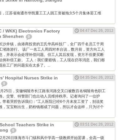
 Strike in Nantong, Jiangsu
12月26日，江苏省南通市华凯重工工人因工资被拖欠5个月集体罢工维
/ WKK) Electronics Factory
04:47 Dec 26, 2012
in Shenzhen
0
位于宝安区沙井镇，由港商投资的王氏华高科技厂，全厂四千名员工于周
工堵路游行。 该厂一名工人周四对本台说，数月前，资方向工人
息，并表示会处理补偿问题。但工人其后发现，资方不但要买断
法例补偿工龄。 工人：我们要赔钱，工人现在仍等消息，我们都
在工厂的问题实在太多了。...
' Hospital Nurses Strike in
04:35 Dec 26, 2012
i
0
M: 12月25日，安徽铜陵市长江路淮河路交叉口被数百名铜陵有色职工
路。交警、特警部门也出动人员维持秩序。记者询问了一位护
，带着哭腔告诉我们：“工人医院已经6个月未发工资了，别说奖
难，宝宝刚出生，奶粉钱都成了问题，所以才会这样，只为讨个
chool Teachers Strike in
03:51 Dec 26, 2012
dong
0
2012年12月26日珠海市斗门镇和风中学高一级教师开始罢课，全高一级