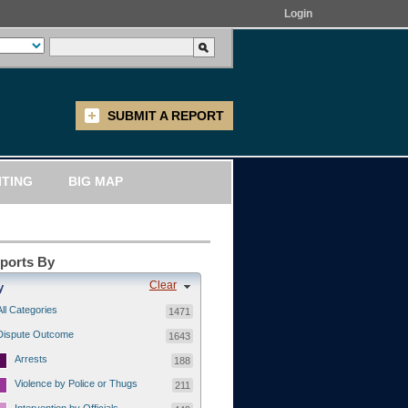
Login
SUBMIT A REPORT
ITING
BIG MAP
eports By
Clear
y
All Categories
1471
Dispute Outcome
1643
Arrests
188
Violence by Police or Thugs
211