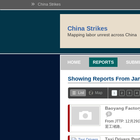
»
China Strikes
China Strikes
Mapping labor unrest across China
HOME
REPORTS
SUBMI
Showing Reports From
Jan
List
Map
1
2
3
4
Baoyang Factory
0
From JTTP: 
罢工堵路。
Taxi Drivers Pro