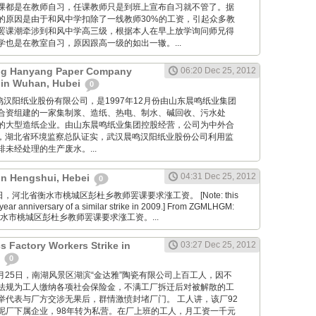
课都是在教师自习，任课教师只是到班上宣布自习就不管了。据
的原因是由于和风中学扣除了一线教师30%的工资，引起众多教
罢课潮牵涉到和风中学高三级，根据本人在早上放学询问师兄得
也是在教室自习，原因跟高一级的如出一辙。...
g Hanyang Paper Company
06:20 Dec 25, 2012
 in Wuhan, Hubei
0
 武汉晨鸣汉阳纸业股份有限公司，是1997年12月份由山东晨鸣纸业集团
合资组建的一家集制浆、造纸、热电、制水、碱回收、污水处
的大型造纸企业。由山东晨鸣纸业集团控股经营，公司为中外合
7月，湖北省环境监察总队证实，武汉晨鸣汉阳纸业股份公司利用监
未经处理的生产废水。...
04:31 Dec 25, 2012
 in Hengshui, Hebei
0
2月25日，河北省衡水市桃城区彭杜乡教师罢课要求涨工资。 [Note: this
year anniversary of a similar strike in 2009.] From ZGMLHGM:
衡水市桃城区彭杜乡教师罢课要求涨工资。...
s Factory Workers Strike in
03:27 Dec 25, 2012
n
0
cn: 12月25日，南湖风景区湖滨“金达雅”陶瓷有限公司上百工人，因不
法规为工人缴纳各项社会保险金，不满工厂拆迁后对被解散的工
举代表与厂方交涉无果后，群情激愤封堵厂门。 工人讲，该厂92
泥厂下属企业，98年转为私营。在厂上班的工人，月工资一千元