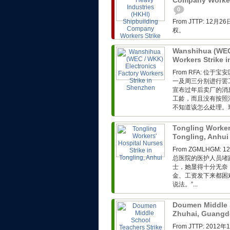
Company Workers
0
From JTTP: 
权。
Wanshihua (WEC 
Workers Strike 
From RFA: 
一及周三分别进行罢
宣布过年后卖厂的消
工龄，而且没有按照
不知道该怎么处理。现
Tongling Workers
Tongling, Anhu
From ZGMLHG
总医院的医护人员堵
士，她显得十分无奈
金、工资发下来都困
说法。”...
Doumen Middle S
Zhuhai, Guang
From JTTP: 