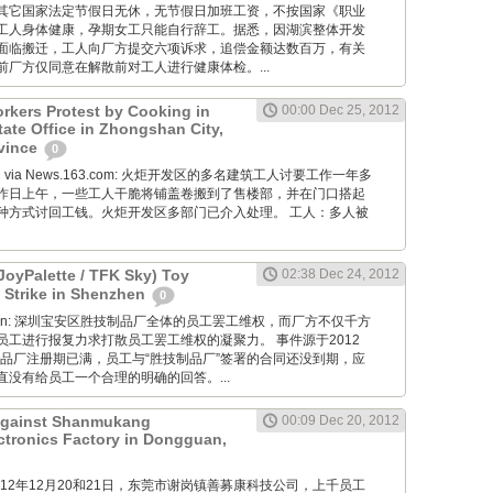
其它国家法定节假日无休，无节假日加班工资，不按国家《职业
工人身体健康，孕期女工只能自行辞工。据悉，因湖滨整体开发
面临搬迁，工人向厂方提交六项诉求，追偿金额达数百万，有关
厂方仅同意在解散前对工人进行健康体检。...
rkers Protest by Cooking in
00:00 Dec 25, 2012
tate Office in Zhongshan City,
vince
0
Wang via News.163.com: 火炬开发区的多名建筑工人讨要工作一年多
昨日上午，一些工人干脆将铺盖卷搬到了售楼部，并在门口搭起
种方式讨回工钱。火炬开发区多部门已介入处理。 工人：多人被
JoyPalette / TFK Sky) Toy
02:38 Dec 24, 2012
 Strike in Shenzhen
0
diaoyan: 深圳宝安区胜技制品厂全体的员工罢工维权，而厂方不仅千方
员工进行报复力求打散员工罢工维权的凝聚力。 事件源于2012
制品厂注册期已满，员工与“胜技制品厂”签署的合同还没到期，应
没有给员工一个合理的明确的回答。...
 Against Shanmukang
00:09 Dec 20, 2012
tronics Factory in Dongguan,
M: 2012年12月20和21日，东莞市谢岗镇善募康科技公司，上千员工