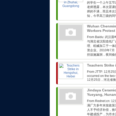
的学生一个上午五节
老师透露，本次罢课
师的不满，而且本次
知，今早高三级的同学
Wuhan Chenmin
Workers Protest
From Baidu:
与湖北省汉阳造纸厂
理、机械加工于一体
资企业。2010年
控设施漏洞，夜间偷排
Teachers Strike
From JTTP: 1
occurred on the two-
12月25日，河北省
Jindaya Ceramic
Yueyang, Huna
From Rednet.
满厂方多年末按政策
人不予经济补偿，推
年建成投产，为市水