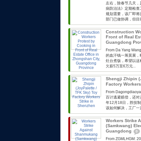
左右，除春节几天，
病防治法》定期检查
规划需要，该厂即将
部门已做协调，但目前
Construction Wo
Front of Real Es
Guangdong Pro
From Da Yang 
的血汗钱一筹莫展，
灶台煮饭，希望以这
欠薪5万至6万元...
Shengji Zhipin (
Factory Workers
From Dagong
百计逃避赔偿，还对
年12月18日，胜技
该如何解决，工厂一直
Workers Strike
(Samkwang) Elec
Guangdong
0
From ZGMLHG