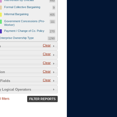
Intervention by Officials
449
Formal Collective Bargaining
9
Informal Bargaining
405
Government Concessions (Pro-
111
Worker)
Payment / Change of Co. Policy
270
Enterprise Ownership Type
1290
SOEs / Collectives / Public
Clear
372
n
Sector
Clear
Domestic Private
551
Foreign or Joint-Venture Private
328
Clear
Self-Employed
39
Clear
tion
Grievances and Demands
2133
Clear
Fields
Food
13
y Logical Operators
Higher Wages
256
Wage Arrears / Downward
669
 filters
FILTER REPORTS
Wage Adjustments / Raised
Rental Fees
Injuries / Illnesses / Deaths /
38
Safety