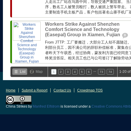
人走出工厂站在马路中间，导致交通严重阻塞。 当
序，数名工人被警员殴打，数人被抓上警车带走。 赛
主要制造手机主板产品，客户包括著名山寨手机厂基伍(
Workers Strike Against Shenzhen
Comfort Science and Technology
(Easepal) Group in Xiamen, Fujian
0
From JTTP: 工厂要搬迁，大部分工人却不愿随
利部分员工，因不满公司的辞职补偿标准，聚集在公
者昨天下午获悉，经过协商，蒙发利方面已经同意了工
终奖没答应。相关员工也已与公司签订了解除劳动关系
…
List
Map
1-20 o
1
2
3
4
5
6
73
74
Home
Submit a Report
Contact Us
Crowdmap TOS
China Strikes
by
Manfred Elfstrom
is licensed under a
Creative Commons Attrib