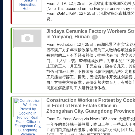
From JTTP: 12月25日，河北省衡水市桃城区
[Note: this occurred on the two-year anniversary of 
From ZGMLHGM: 12月25日，河北省衡水市
资。...
Jindaya Ceramics Factory Workers Str
in Yueyang, Hunan
0
From Rednet.cn: 12月25日，南湖风景区湖滨
因不满厂方多年末按政策法规为工人缴纳各项社会
被解散的工人不予经济补偿，推举代表与厂方交涉
门。 工人讲，该厂92年建成投产，为市水泥厂下属
上班的工人，月工资一千元左右，除春节几天，其
节假日加班工资，不按国家《职业病防治法》定期
工只能自行辞工。据悉，因湖滨整体开发规划需要
向厂方提交六项诉求，追偿金额达数百万，有关部
同意在解散前对工人进行健康体检。...
Construction Workers Protest by Coo
in Front of Real Estate Office in
Zhongshan City, Guangdong Provinc
From Da Yang Wang via News.163.com
一年多的血汗钱一筹莫展，昨日上午，一些工人干
并在门口搭起灶台煮饭，希望以这种方式讨回工钱