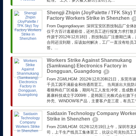
处理。 工人：多人被欠薪5万至6万元...
Shengji Zhipin (JoyPalette / TFK Sky) 
Factory Workers Strike in Shenzhen
0
From Dagongdiaoyan: 深圳宝安区胜技制品
仅千方百计逃避赔偿，还对员工进行报复力求打散员
件源于2012年12月18日，胜技制品厂注册期已满，
合同还没到期，应该如何解决，工厂一直没有给员
答。...
Workers Strike Against Shanmukang
(Samkwang) Electronics Factory in
Dongguan, Guangdong
0
From ZGMLHGM: 2012年12月20和21日，
千员工因不满薪金和待遇而罢工。 当局派出大批防
着狼狗在厂区戒备，期间与工人发生冲突，造成数名
募康科技成立于2009年，是韩国三光株式会社旗
外壳、WINDOW等产品，主要客户是三星，有员工
Saidaxin Technology Company Worke
Strike in Shenzhen
0
From ZGMLHGM: 012年12月19日上午，深
司，上千生产线员工集体罢工，抗议公司克扣员工工