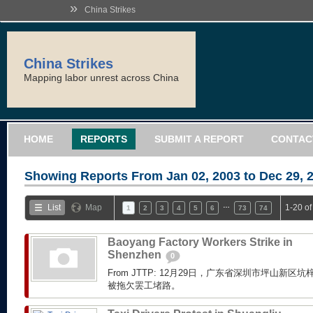
»
China Strikes
China Strikes
Mapping labor unrest across China
HOME
REPORTS
SUBMIT A REPORT
CONTAC
Showing Reports From
Jan 02, 2003 to Dec 29, 
…
List
Map
1-20 o
1
2
3
4
5
6
73
74
Baoyang Factory Workers Strike in
Shenzhen
0
From JTTP: 12月29日，广东省深圳市坪山新
被拖欠罢工堵路。