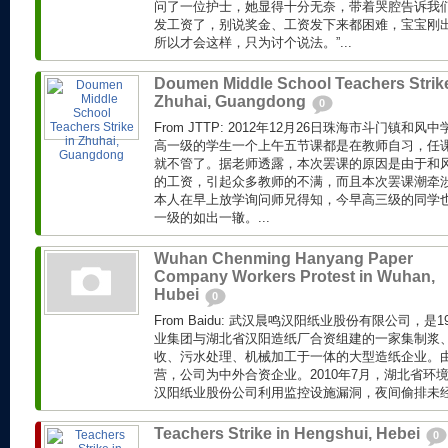
问了一位护士，她显得十分无奈，带着哭腔告诉我们
发工资了，别说奖金、工资发下来都困难，宝宝刚
所以才会这样，只为讨个说法。”...
Doumen Middle School Teachers Strike
Zhuhai, Guangdong
0
From JTTP: 2012年12月26日珠海市斗门镇
高一级的学生一个上午五节课都是在教师自习，任
就不管了。据老师透露，本次罢课的原因是由于和风
的工资，引起众多教师的不满，而且本次罢课潮牵
本人在早上放学询问师兄得知，今早高三级的同学
一级的如出一辙。...
Wuhan Chenming Hanyang Paper
Company Workers Protest in Wuhan,
Hubei
0
From Baidu: 武汉晨鸣汉阳纸业股份有限公司，是
业集团与湖北省汉阳造纸厂合资组建的一家集制浆
收、污水处理、机械加工于一体的大型造纸企业。
营，公司为中外合资企业。2010年7月，湖北省环
汉阳纸业股份公司利用监控设施漏洞，夜间偷排未经处
Teachers Strike in Hengshui, Hebei
0