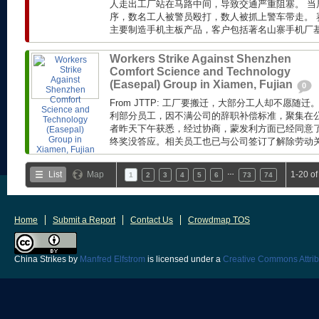
人走出工厂站在马路中间，导致交通严重阻塞。 当
序，数名工人被警员殴打，数人被抓上警车带走。 赛
主要制造手机主板产品，客户包括著名山寨手机厂基伍(
Workers Strike Against Shenzhen
Comfort Science and Technology
(Easepal) Group in Xiamen, Fujian
0
From JTTP: 工厂要搬迁，大部分工人却不愿随
利部分员工，因不满公司的辞职补偿标准，聚集在公
者昨天下午获悉，经过协商，蒙发利方面已经同意了工
终奖没答应。相关员工也已与公司签订了解除劳动关系
…
List
Map
1-20 o
1
2
3
4
5
6
73
74
Home
Submit a Report
Contact Us
Crowdmap TOS
China Strikes
by
Manfred Elfstrom
is licensed under a
Creative Commons Attrib