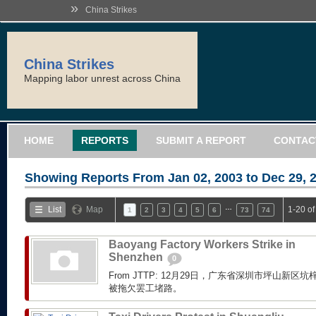
»
China Strikes
China Strikes
Mapping labor unrest across China
HOME
REPORTS
SUBMIT A REPORT
CONTAC
Showing Reports From
Jan 02, 2003 to Dec 29, 
…
List
Map
1-20 o
1
2
3
4
5
6
73
74
Baoyang Factory Workers Strike in
Shenzhen
0
From JTTP: 12月29日，广东省深圳市坪山新
被拖欠罢工堵路。