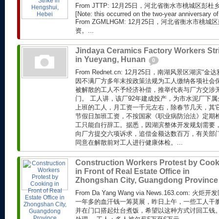
From JTTP: 12月25日，河北省衡水市桃城区
[Note: this occurred on the two-year anniversary of 
From ZGMLHGM: 12月25日，河北省衡水市
资。...
Jindaya Ceramics Factory Workers Str
in Yueyang, Hunan
0
From Rednet.cn: 12月25日，南湖风景区湖滨
因不满厂方多年末按政策法规为工人缴纳各项社会
被解散的工人不予经济补偿，推举代表与厂方交涉
门。 工人讲，该厂92年建成投产，为市水泥厂下属
上班的工人，月工资一千元左右，除春节几天，其
节假日加班工资，不按国家《职业病防治法》定期
工只能自行辞工。据悉，因湖滨整体开发规划需要
向厂方提交六项诉求，追偿金额达数百万，有关部
同意在解散前对工人进行健康体检。...
Construction Workers Protest by Coo
in Front of Real Estate Office in
Zhongshan City, Guangdong Provinc
From Da Yang Wang via News.163.com
一年多的血汗钱一筹莫展，昨日上午，一些工人干
并在门口搭起灶台煮饭，希望以这种方式讨回工钱