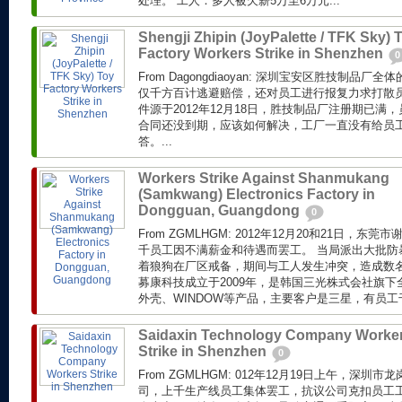
处理。 工人：多人被欠薪5万至6万元...
Shengji Zhipin (JoyPalette / TFK Sky) 
Factory Workers Strike in Shenzhen
0
From Dagongdiaoyan: 深圳宝安区胜技制品
仅千方百计逃避赔偿，还对员工进行报复力求打散员
件源于2012年12月18日，胜技制品厂注册期已满，
合同还没到期，应该如何解决，工厂一直没有给员
答。...
Workers Strike Against Shanmukang
(Samkwang) Electronics Factory in
Dongguan, Guangdong
0
From ZGMLHGM: 2012年12月20和21日，
千员工因不满薪金和待遇而罢工。 当局派出大批防
着狼狗在厂区戒备，期间与工人发生冲突，造成数名
募康科技成立于2009年，是韩国三光株式会社旗
外壳、WINDOW等产品，主要客户是三星，有员工
Saidaxin Technology Company Worke
Strike in Shenzhen
0
From ZGMLHGM: 012年12月19日上午，深
司，上千生产线员工集体罢工，抗议公司克扣员工工