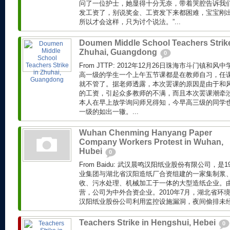
问了一位护士，她显得十分无奈，带着哭腔告诉我们
发工资了，别说奖金、工资发下来都困难，宝宝刚
所以才会这样，只为讨个说法。”...
Doumen Middle School Teachers Strike
Zhuhai, Guangdong
0
From JTTP: 2012年12月26日珠海市斗门镇
高一级的学生一个上午五节课都是在教师自习，任
就不管了。据老师透露，本次罢课的原因是由于和风
的工资，引起众多教师的不满，而且本次罢课潮牵
本人在早上放学询问师兄得知，今早高三级的同学
一级的如出一辙。...
Wuhan Chenming Hanyang Paper
Company Workers Protest in Wuhan,
Hubei
0
From Baidu: 武汉晨鸣汉阳纸业股份有限公司，是
业集团与湖北省汉阳造纸厂合资组建的一家集制浆
收、污水处理、机械加工于一体的大型造纸企业。
营，公司为中外合资企业。2010年7月，湖北省环
汉阳纸业股份公司利用监控设施漏洞，夜间偷排未经处
Teachers Strike in Hengshui, Hebei
0