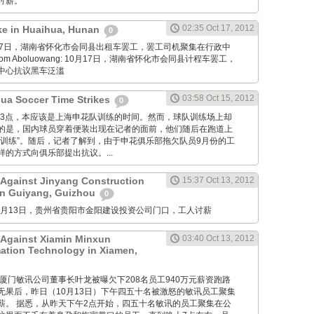
讨薪。
02:35 Oct 17, 2012
ike in Huaihua, Hunan
0
: 10月17日，湖南省怀化市会同县出租车罢工，罢工司机聚集在行政中
m Aboluowang: 10月17日，湖南省怀化市会同县计程车罢工，
中心抗议黑车泛滥
03:58 Oct 15, 2012
ua Soccer Time Strikes
0
 昨日下午3点，本应该是上海申花队训练的时间。然而，球队训练场上却
的是，国内球员穿着便装出现在记者的面前，他们随后在跑道上
“训练”。随后，记者了解到，由于申花俱乐部拖欠队员9月份的工
的方式向俱乐部提出抗议。...
 Against Jinyang Construction
15:37 Oct 13, 2012
in Guiyang, Guizhou
0
M: 10月13日，贵州省贵阳市金阳建设投资公司门口，工人讨薪
 Against Xiamin Minxun
03:40 Oct 13, 2012
mation Technology in Xiamen,
g Net: 厦门敏讯公司董事长叶龙被曝欠下208名员工940万元薪资跑路
无果后，昨日（10月13日）下午四五十名被激怒的敏讯员工聚集
薪。 据悉，从昨天下午2点开始，四五十名敏讯的员工聚集在公