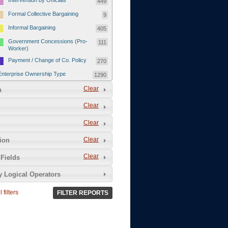
Intervention by Officials
449
Formal Collective Bargaining
9
Informal Bargaining
405
Government Concessions (Pro-
111
Worker)
Payment / Change of Co. Policy
270
Enterprise Ownership Type
1290
SOEs / Collectives / Public
Clear
372
n
Sector
Clear
Domestic Private
551
Foreign or Joint-Venture Private
328
Clear
Self-Employed
39
Clear
tion
Grievances and Demands
2133
Clear
Fields
Food
13
y Logical Operators
Higher Wages
256
Wage Arrears / Downward
669
 filters
FILTER REPORTS
Wage Adjustments / Raised
Rental Fees
Injuries / Illnesses / Deaths /
38
Safety