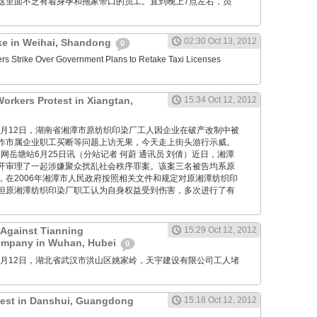
这里面不乏有着身孕和拖家带口的员工。直到晚上7点左右，员
02:30 Oct 13, 2012
ike in Weihai, Shandong
0
ers Strike Over Government Plans to Retake Taxi Licenses
Workers Protest in Xiangtan,
15:34 Oct 12, 2012
M: 10月12日，湖南省湘潭市原纺织印染厂工人因企业在破产改制中被
作市属企业职工买断等问题上访无果，今天走上街头游行示威。
: 红网岳塘站6月25日讯（分站记者 何蔚 通讯员 刘倩）近日，湘潭
开审理了一起涉嫌聚众扰乱社会秩序罪案。该案三名被告均系原
，在2006年湘潭市人民政府按照相关文件和规定对原湘潭纺织印
但原湘潭纺织印染厂职工认为自身权益受到伤害，多次进行了有
 Against Tianning
15:29 Oct 12, 2012
ompany in Wuhan, Hubei
0
M: 10月12日，湖北省武汉市洪山区姚家岭，天宇建设有限公司工人堵
otest in Danshui, Guangdong
15:18 Oct 12, 2012