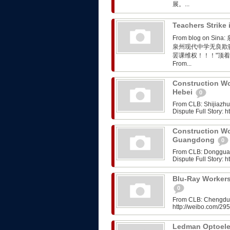
展。...
Teachers Strike
From blog on
泉州现代中学无良欺
罢课维权！！！"顶
From...
Construction Wo
Hebei
0
From CLB: Shijiazh
Dispute Full Story:
Construction Wo
Guangdong
0
From CLB: Dongguan
Dispute Full Story:
Blu-Ray Workers
0
From CLB: Chengdu: 
http://weibo.com/2
Ledman Optoelec