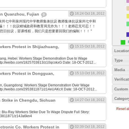
16:24 Oct 18, 2012
 in Quanzhou, Fujian
0
 Sina: 泉州七中和泉州现代中学教师集体抗议 教师集体抗议泉州七中和
骗！！！抗议鲤城政府和教育局无作为！！！老师忍无可忍！！
着烈日抗议，罢课维权，我们只是想要要回我们的编制！！！ "
rkers Protest in Shijiazhuang,
15:15 Oct 18, 2012
Locatio
uang, Hebei: Workers Stage Demonstration Due to Wage
Type
 http://weibo.com/1825703813/z10qcokxG Date: 18-OCT-2012...
Media
rkers Protest in Dongguan,
15:13 Oct 18, 2012
Verifica
, Guangdong: Workers Stage Demonstration Over Wage
Custom 
 http://weibo.com/2953811871/z14eUAKcX Date: 18-OCT-2012...
Categor
 Strike in Chengdu, Sichuan
14:27 Oct 18, 2012
Reset all
Blu-Ray Workers Strike Due To Wage Dispute Full Story:
953811871/z14Ja6kn4
tronic Co. Workers Protest in
02:39 Oct 18, 2012