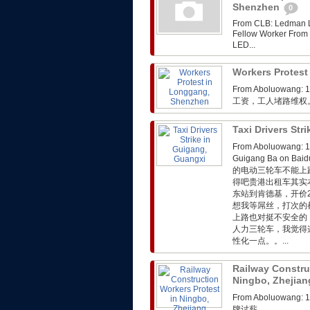
Shenzhen
0
From CLB: Ledman LE
Fellow Worker 
LED...
Workers Protes
From Aboluo
工资，工人堵路维权
Taxi Drivers Str
From Aboluowa
Guigang Ba on
的电动三轮车不能上
得吧贵港出租车其实
东站到肯德基，开价
想我等屌丝，打次的
上路也对挺不安全的
人力三轮车，我觉得
性化一点。。...
Railway Constru
Ningbo, Zhejia
From Aboluo
牌讨薪。