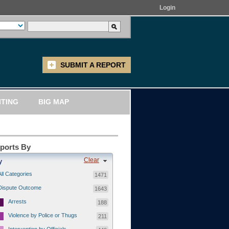
Login
SUBMIT A REPORT
ITING
BIG MAP
eports By
Clear
y
All Categories
1471
Dispute Outcome
1643
Arrests
188
Violence by Police or Thugs
211