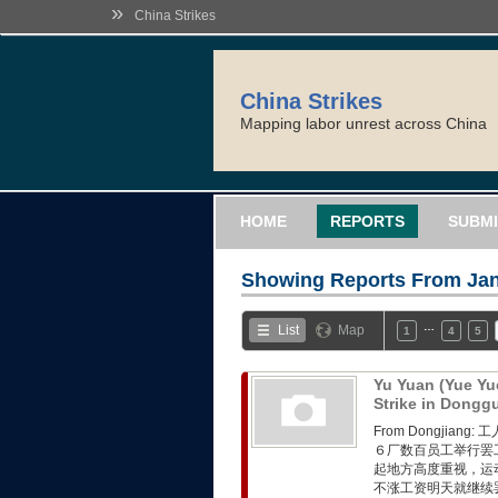
»
China Strikes
China Strikes
Mapping labor unrest across China
HOME
REPORTS
SUBMI
Showing Reports From
Jan
…
List
Map
1
4
5
Yu Yuan (Yue Yu
Strike in Dong
From Dongji
６厂数百员工举行罢
起地方高度重视，运
不涨工资明天就继续