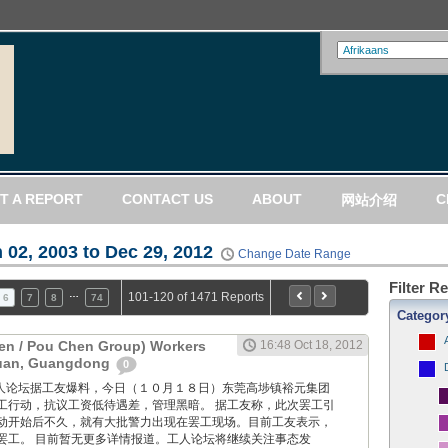
T A REPORT
CONTACT US
ABOUT
C
网站介绍
 02, 2003 to Dec 29, 2012
Change Date Range
Filter R
…
101-120 of 1471 Reports
6
7
8
74
Categor
en / Pou Chen Group) Workers
16:48 Oct 18, 2012
guan, Guangdong
0
ang: 工人论坛据工友爆料，今日（１０月１８日）东莞高埗镇裕元集团
工行动，抗议工资低待遇差，管理黑暗。 据工友称，此次罢工引
动开始后不久，就有大批警力出现在罢工现场。目前工友表示，
罢工。 目前暂无更多详情报道。工人论坛将继续关注事态发