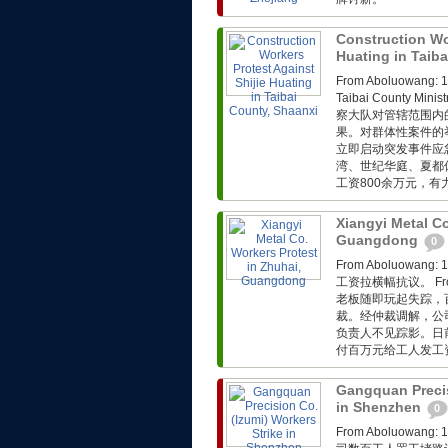
Construction Wor
Huating in Taib
From Aboluow
Taibai County Min
察大队对管辖范围内
果。对群体性案件的
立即启动突发事件应
湾、世纪华庭、夏都
工资800余万元，
Xiangyi Metal Co
Guangdong
0
From Aboluo
工资拉横幅抗议。 Fro
老板随即玩起失踪，
裁。经仲裁调解，公
负责人不见踪影。日
付百万元给工人发工
Gangquan Precis
in Shenzhen
0
From Aboluo