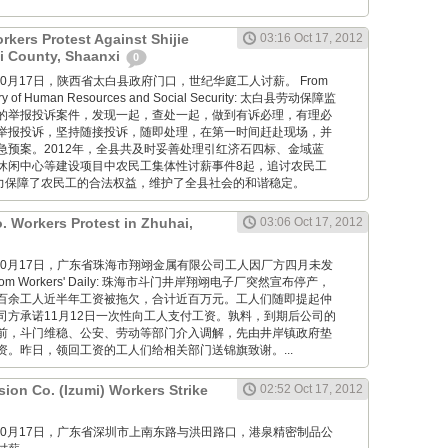
kers Protest Against Shijie
03:16 Oct 17, 2012
ai County, Shaanxi
0
ang: 10月17日，陕西省太白县政府门口，世纪华庭工人讨薪。 From
istry of Human Resources and Social Security: 太白县劳动保障监
的举报投诉案件，发现一起，查处一起，做到有诉必理，有理必
举报投诉，坚持随接投诉，随即处理，在第一时间赶赴现场，并
急预案。2012年，全县共及时妥善处理引红济石四标、金域蓝
休闲中心等建设项目中农民工集体性讨薪事件8起，追讨农民工
有力保障了农民工的合法权益，维护了全县社会的和谐稳定。
. Workers Protest in Zhuhai,
03:06 Oct 17, 2012
wang: 10月17日，广东省珠海市翔翊金属有限公司工人因厂方四月未发
m Workers' Daily: 珠海市斗门井岸翔翊电子厂突然宣布停产，
百余工人近半年工资被拖欠，合计近百万元。工人们随即提起仲
司方承诺11月12日一次性向工人支付工资。孰料，到期后公司的
前，斗门维稳、公安、劳动等部门介入调解，先由井岸镇政府垫
资。昨日，领回工资的工人们给相关部门送锦旗致谢。...
ion Co. (Izumi) Workers Strike
02:52 Oct 17, 2012
wang: 10月17日，广东省深圳市上南东路与洪田路口，港泉精密制品公