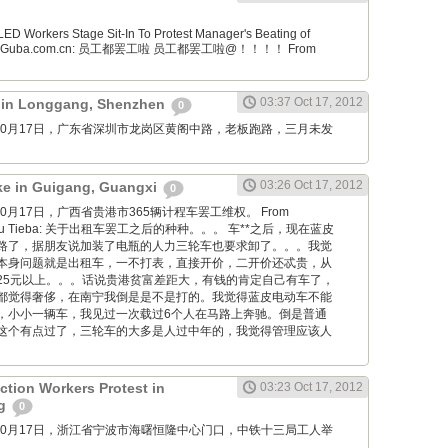
D Workers Stage Sit-In To Protest Manager's Beating of
From Guba.com.cn: 员工都罢工啦 员工都罢工啦@！！！！ From
03:37 Oct 17, 2012
t in Longgang, Shenzhen
0
wang: 10月17日，广东省深圳市龙岗区黄阁中路，老板跑路，三月未发
。
03:26 Oct 17, 2012
ike in Guigang, Guangxi
0
ng: 10月17日，广西省贵港市365辆计程车罢工维权。 From
 Baidu Tieba: 关于出租车罢工之后的种种。。。 车**之后，现在蓝皮
路了，据朋友说加装了电瓶的人力三轮车也要求卸了。。。我觉
本身问题就是出租车，一不打表，直接开价，二开价还忒贵，从
25元以上。。。话说贵港贫富差距大，有钱的肯定自己有车了，
都觉得奢侈，在南宁我倒是是不是打的。我觉得蓝皮电动车不能
，小小一辆车，我见过一次载过6个人在马路上奔驰。倒是普通
这个有点过了，三轮车的大多是人过中年的，我觉得管理应该人
ction Workers Protest in
03:23 Oct 17, 2012
ng
0
wang: 10月17日，浙江省宁波市海曙恒隆中心门口，中铁十三局工人举