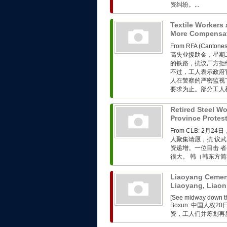
资纠纷。...
Textile Workers 
More Compensa
From RFA (Ca
高失业援助金，星期
的铁路，抗议厂方拒
不过，工人表示政府
人在警察的严密监视
要求为止。部分工人获
Retired Steel Wo
Province Protes
From CLB: 2
人聚集请愿，抗 议
资递增。一位目击 
很大。 韩（韩东方简
Liaoyang Cement
Liaoyang, Liao
[See midway down the
Boxun: 中国人
资，工人们并筹划再度