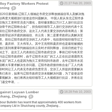
lloy Factory Workers Protest
21:27 Feb 20, 2003
aoning
0
 中国人权20日新闻稿:辽阳工人领袖赴市府交涉释放姚福信等人及解决拖
划再度大规模游行促使这些问题解决。 中国人权从东北辽阳市多
议拖欠工资和官员贪污腐化，曾经爆发数以万计工人游行抗议活
动骨干的辽阳铁合金厂，担负组织领导工人游行交涉的代表十五
前往辽阳市政府交涉。这次工人代表主要交涉的内容有两点：第
政权罪起诉开庭的姚福信、肖云良；第二是要求政府认真解决至
资。前往辽阳市政府交涉的工人代表中，包括曾经组织领导过工
明、庞庆祥、王大伟等人。其中王兆明和庞庆祥也是最初被捕的
他们直到将要审判姚福信肖云良时才得到释放，目前仍然处于公
制之下。这次工人代表前往辽阳市政府交涉，事前已经与有关官
到达辽阳市政府时，由于辽阳市水泥厂的工人正在抗议请愿而无
水泥厂的工人也是因为拖欠工资而找到市政府，去年辽阳市水泥
阻断火车要求解决生存问题。辽阳市政府接待铁合金厂工人代表
排时间让工人代表见市政府负责官员，交涉工人所提的需要解决
表们表示，如果与辽阳市政府交涉未能解决问题，为了促使这些
重视解决，他们将再次组织领导工人大规模游行抗议，并将在近
递交申请。...
Against Luyuan Lumber
16:28 Feb 10, 2003
chang, Zhejiang
0
our Bulletin has learnt that approximately 400 workers from
ompany Ltd in Shuichang county, Zhejiang...