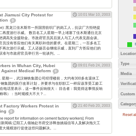
at Jiamusi City Protest for
10:01 Mar 10, 2003
tion
0
ntonese): 黑龙江佳木斯市一所国营纺织厂的岗工人，抗议厂方拒绝提
二再度游行示威。 数百名工人星期一早上堵塞了佳木斯通往北京
绝调高失业援助金。市政府官员其后派人与工人代表见面会谈。
官员没有答应他们有关离职补偿的要求。在星期二，一百多名工
下再次游行示威。工人还扬言会继续示威，直到厂方答应他们的
Locatio
准与市政府官员举行另一轮谈判。...
Type
rkers in Wuhan City, Hubei
09:01 Feb 24, 2003
t Against Medical Reform
0
Media
月24日，星期一，武汉钢铁集团公司经理楼前，大约有300多名退休工
武 钢集团的医疗改革计划，并要求与在职职工一样应该享受工龄工
Verifica
者在电话里表示，这一事件反响很大： 目击者：我觉得这事情反响
Custom 
称韩）：当时规模大不大？...
Categor
 Factory Workers Protest in
21:40 Feb 20, 2003
ning
0
Reset all
 report for information on cement factory workers]. From
权20日新闻稿:辽阳工人领袖赴市府交涉释放姚福信等人及解决拖欠工
大规模游行促使这些问题解决。...