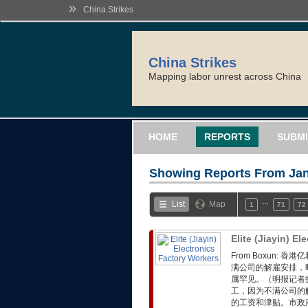
»
China Strikes
China Strikes
Mapping labor unrest across China
HOME
REPORTS
SUBMI
Showing Reports From
Jan
…
List
Map
1
71
72
Elite (Jiayin) E
From Boxun:
满公司的解雇安排，
属罕见。（明报记者摄
工，因为不满公司的
的工资和津贴。市政