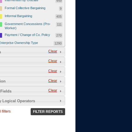
Intervention by Officials
449
Formal Collective Bargaining
9
Informal Bargaining
405
Government Concessions (Pro-
111
Worker)
Payment / Change of Co. Policy
270
Enterprise Ownership Type
1290
SOEs / Collectives / Public
Clear
372
n
Sector
Clear
Domestic Private
551
Foreign or Joint-Venture Private
328
Clear
Self-Employed
39
Clear
tion
Grievances and Demands
2133
Clear
Fields
Food
13
y Logical Operators
Higher Wages
256
Wage Arrears / Downward
669
 filters
FILTER REPORTS
Wage Adjustments / Raised
Rental Fees
Injuries / Illnesses / Deaths /
38
Safety