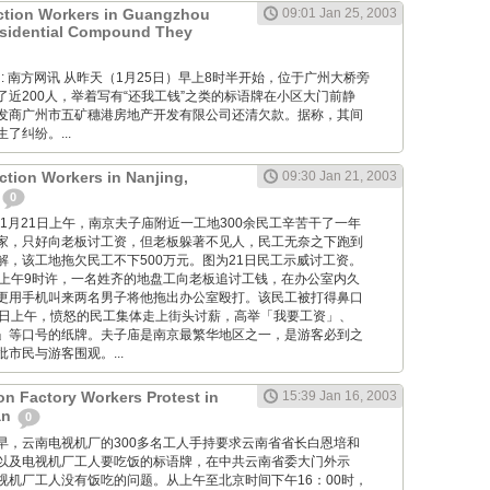
ction Workers in Guangzhou
09:01 Jan 25, 2003
esidential Compound They
 Wang: 南方网讯 从昨天（1月25日）早上8时半开始，位于广州大桥旁
了近200人，举着写有“还我工钱”之类的标语牌在小区大门前静
发商广州市五矿穗港房地产开发有限公司还清欠款。据称，其间
了纠纷。...
ction Workers in Nanjing,
09:30 Jan 21, 2003
0
 2003年1月21日上午，南京夫子庙附近一工地300余民工辛苦干了一年
家，只好向老板讨工资，但老板躲著不见人，民工无奈之下跑到
解，该工地拖欠民工不下500万元。图为21日民工示威讨工资。
日上午9时许，一名姓齐的地盘工向老板追讨工钱，在办公室内久
更用手机叫来两名男子将他拖出办公室殴打。该民工被打得鼻口
1日上午，愤怒的民工集体走上街头讨薪，高举「我要工资」、
」等口号的纸牌。夫子庙是南京最繁华地区之一，是游客必到之
市民与游客围观。...
on Factory Workers Protest in
15:39 Jan 16, 2003
an
0
 今天一早，云南电视机厂的300多名工人手持要求云南省省长白恩培和
以及电视机厂工人要吃饭的标语牌，在中共云南省委大门外示
视机厂工人没有饭吃的问题。从上午至北京时间下午16：00时，