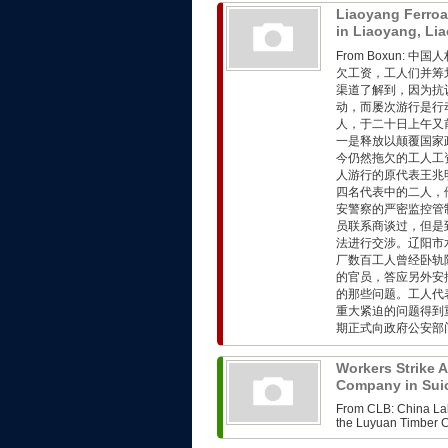
Liaoyang Ferroa
in Liaoyang, Li
From Boxun:
欠工资，工人们并筹
渠道了解到，因为抗
动，而屡次游行是行
人，于二十日上午又
一是释放以颠覆国家
今仍然拖欠的工人工
人游行的原代表王兆
四名代表中的二人，
安警察的严密监控管
员联系商谈过，但是
法进行交涉。辽阳市
厂数百工人曾经卧轨
的官员，答应另外安
的那些问题。工人代
重大紧迫的问题得到
期正式向政府公安部门
Workers Strike 
Company in Sui
From CLB: China Lab
the Luyuan Timber C