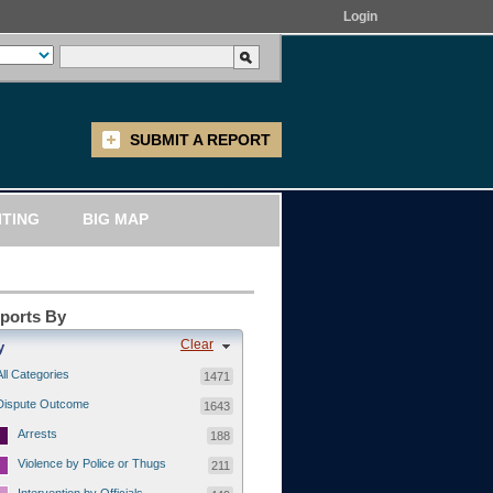
Login
SUBMIT A REPORT
ITING
BIG MAP
eports By
Clear
y
All Categories
1471
Dispute Outcome
1643
Arrests
188
Violence by Police or Thugs
211