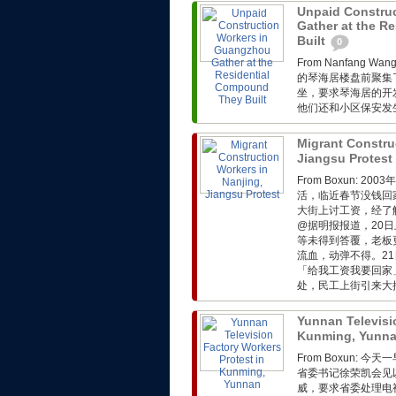
Unpaid Constru
Gather at the R
Built
0
From Nanfang
的琴海居楼盘前聚集
坐，要求琴海居的开
他们还和小区保安发生
Migrant Constru
Jiangsu Protest
From Boxun:
活，临近春节没钱回
大街上讨工资，经了
@据明报报道，20
等未得到答覆，老板
流血，动弹不得。2
「给我工资我要回家
处，民工上街引来大批
Yunnan Televisi
Kunming, Yunn
From Boxun:
省委书记徐荣凯会见
威，要求省委处理电