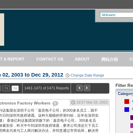
T A REPORT
CONTACT US
ABOUT
C
网站介绍
 02, 2003 to Dec 29, 2012
Change Date Range
Filter R
1461-1471 of 1471 Reports
73
74
Categor
18:57 Mar 26, 2003
lectronics Factory Workers
0
 香港亿利达集团在深圳子公司「嘉音电子公司」的300多名员工，因不
昨日到深圳市政府请愿。这种大规模的劳资纠纷，近年在深圳实
） 香港亿利达集团深圳旗下的「嘉音电子公司」 300多名员
解雇安排，昨天中午到深圳市政府请愿，要求公司清还欠下员工
府两名代表与工人商讨解决办法，并同意通过市劳动局，解决劳