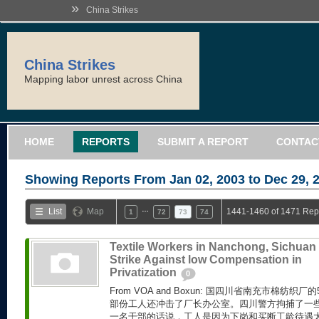
»
China Strikes
China Strikes
Mapping labor unrest across China
HOME
REPORTS
SUBMIT A REPORT
CONTAC
Showing Reports From
Jan 02, 2003 to Dec 29, 
…
List
Map
1441-1460 of 1471 Rep
1
72
73
74
Textile Workers in Nanchong, Sichuan
Strike Against low Compensation in
Privatization
0
From VOA and Boxun: 国四川省南充市棉纺织
部份工人还冲击了厂长办公室。四川警方拘捕了一
一名干部的话说，工人是因为下岗和买断工龄待遇