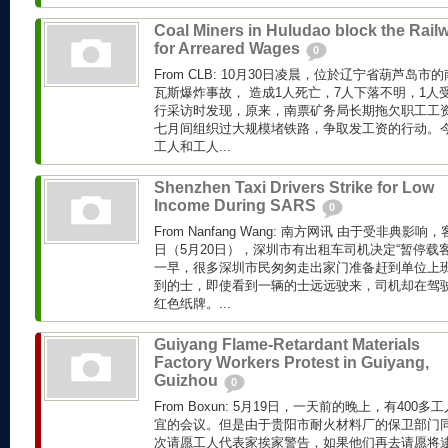
Coal Miners in Huludao block the Rail
for Arreared Wages
0
From CLB: 10月30日凌晨，位於辽宁省葫芦岛
瓦斯爆炸事故， 造成1人死亡，7人下落不明，1人
行采访时发现，原来，南票矿务局长期拖欠职工工资
七月间组织过大规模堵铁路，争取发工资的行动。
工人和工人...
Shenzhen Taxi Drivers Strike for Low
Income During SARS
0
From Nanfang Wang: 南方网讯 由于受非典
日（5月20日），深圳市有出租车司机决定“暂停载
一早，很多深圳市民匆匆走出家门准备赶到单位上
到的士，即使看到一辆的士远远驶来，司机却在驾驶
红色纸牌。...
Guiyang Flame-Retardant Materials
Factory Workers Protest in Guiyang,
Guizhou
0
From Boxun: 5月19日，一天前的晚上，有40
宜的会议。但是由于贵阳市耐火材料厂的保卫部门
次请愿工人代表家挨家警告，如果他们再去请愿将逮