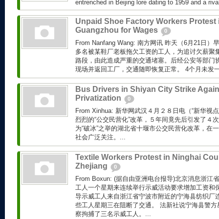
entrenched in Beijing lore dating to 1959 and a rival
Unpaid Shoe Factory Workers Protest 
Guangzhou for Wages
0
From Nanfang Wang: 南方网讯 昨天（6月21日
多名被某鞋厂老板拖欠工资的工人，为追讨欠薪聚
路段，由此造成严重的交通堵塞。后经公安等部门
现场并返回工厂，交通随即恢复正常。 4个月未发一分
Bus Drivers in Shiyan City Strike Again
Privatization
0
From Xinhua: 新华网武汉４月２８日电（“新华
烈烈的“公交民营化”改革，５年间竟先后引发了４
为“破冰”之举的湖北省十堰市公交民营化改革，在
社会广泛关注。...
Textile Workers Protest in Ninghai Cou
Zhejiang
0
From Boxun: (据自由亚洲电台报导)北京消息浙
工人一个星期来连续举行示威活动要求增加工资和保
导示威工人来自浙江省宁波市附近的宁海县纺织厂
些工人星期三在阻断了交通。 法新社说宁海县警方星
察拘捕了三名示威工人。...