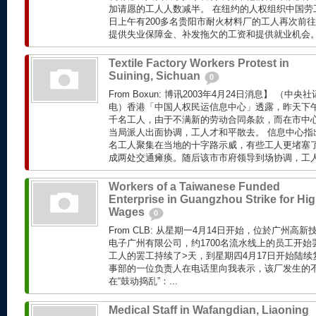
加请愿的工人人数减半。 在纽约的人权组织中国劳工
日上午有200多名贵阳市耐火材料厂的工人再次前
提供失业保障金、补发拖欠的工资和提供就业机会。.
Textile Factory Workers Protest in
Suining, Sichuan
0
From Boxun: 博讯2003年4月24日消息】 （
电）香港「中国人权民运信息中心」透露，昨天下
千名工人，由于不满新的劳动合同条款，而在市中
当局派人出面协调，工人才和平散去。 信息中心指
名工人聚集在当地的十字路示威，有些工人更堵塞
成两处交通瘫痪。随后该市市府领导到场协调，工人最
Workers of a Taiwanese Funded
Enterprise in Guangzhou Strike for Hi
Wages
0
From CLB: 从星期一4月14日开始，位於广州
电子广州有限公司，约1700名流水线上的员工开
工人的罢工持续了>天，到星期四4月17日开始陆
事部的一位负责人在电话里向我表示，该厂发生的
在“鼓动捣乱”：...
Medical Staff in Wafangdian, Liaoning