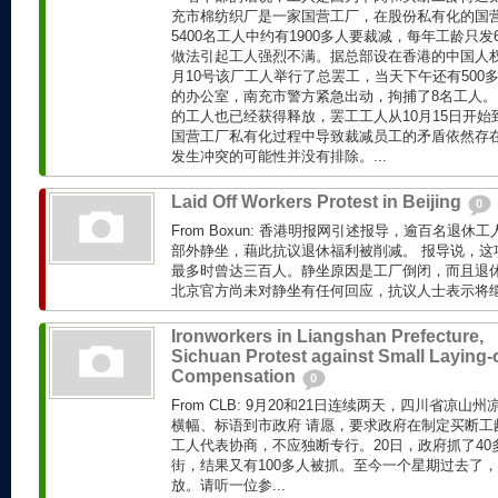
充市棉纺织厂是一家国营工厂，在股份私有化的国
5400名工人中约有1900多人要裁减，每年工龄只发
做法引起工人强烈不满。据总部设在香港的中国人权
月10号该厂工人举行了总罢工，当天下午还有500
的办公室，南充市警方紧急出动，拘捕了8名工人
的工人也已经获得释放，罢工工人从10月15日开
国营工厂私有化过程中导致裁减员工的矛盾依然存
发生冲突的可能性并没有排除。...
Laid Off Workers Protest in Beijing
0
From Boxun: 香港明报网引述报导，逾百名退
部外静坐，藉此抗议退休福利被削减。 报导说，这
最多时曾达三百人。静坐原因是工厂倒闭，而且退
北京官方尚未对静坐有任何回应，抗议人士表示将
Ironworkers in Liangshan Prefecture,
Sichuan Protest against Small Laying-o
Compensation
0
From CLB: 9月20和21日连续两天，四川省凉山
横幅、标语到市政府 请愿，要求政府在制定买断工
工人代表协商，不应独断专行。20日，政府抓了40
街，结果又有100多人被抓。至今一个星期过去了，
放。请听一位参...