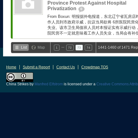
Province Protest Against Hospital
Privatization
0
From Boxun: 明报据外电报道，东北辽宁省瓦房
作人员到市政府示威，抗议当局欲将 6所医院民营
失业。该市卫生局值班人员对本报证实有示威行动
院民营不一定就意味着工作人员失业，当局会有补偿预
…
List
Map
1441-1460 of 1471 Rep
1
72
73
74
Home
Submit a Report
Contact Us
Crowdmap TOS
China Strikes
by
Manfred Elfstrom
is licensed under a
Creative Commons Attrib