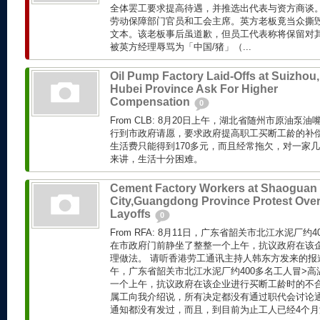
全体罢工要求提高待遇，并推选出代表与资方商谈
劳动保障部门官员和工会主席。英方老板竟当众撕
文本。该老板事后虽道歉，但员工代表称将保留对
被英方经理辱骂为「中国/猪」（...
Oil Pump Factory Laid-Offs at Suizhou,
Hubei Province Ask For Higher
Compensation
0
From CLB: 8月20日上午，湖北省随州市原油泵
行到市政府请愿，要求政府提高职工买断工龄的补
生活费只能得到170多元，而且经常拖欠，对一家
来讲，生活十分困难。
Cement Factory Workers at Shaoguan
City,Guangdong Province Protest Ove
Layoffs
0
From RFA: 8月11日，广东省韶关市北江水泥厂
在市政府门前静坐了整整一个上午，抗议政府在该
理做法。 请听香港劳工通讯主持人韩东方发来的报道。 F
午，广东省韶关市北江水泥厂约400多名工人冒>
一个上午，抗议政府在该企业进行买断工龄时的不
属工向我介绍说，所有决定都没有通过职代会讨论
通知都没有发过，而且，到目前为止工人已经4个月没