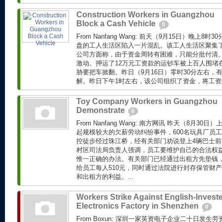
Construction Workers in Guangzhou
Block a Cash Vehicle
0
From Nanfang Wang: 前天（9月15日）晚上
盘的工人生活区陷入一片混乱。该工人生活区聚集了
公司方面称，由于资金周转有困难，只能分批付清
激动。押运了12万元工资款的运钞车被上百人围堵
胁要把车掀翻。昨日（9月16日）零时30分左右，
解。昨日下午1时左右，该公司组织了资金，将工资陆
Toy Company Workers in Guangzhou
Demonstrate
0
From Nanfang Wang: 南方网讯 昨天（8月3
起规模较大的欠薪劳动纠纷事件，600名玩具厂员
控徒步经过珠江桥，经有关部门劝说登上4辆巴士前
村区司法局负责人强调，员工要维护自己的合法权
惟一正确的办法。有关部门已经通过出租方先垫钱
给员工每人510元，同时通过法院进行封存保管财
和出租方的利益。...
Workers Strike Against English-Invest
Electronics Factory in Shenzhen
0
From Boxun: 深圳一家英资电子企业二十日发