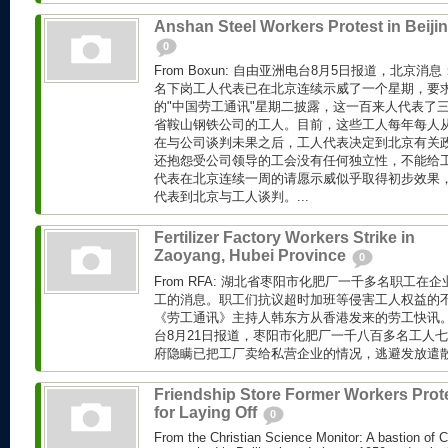
Anshan Steel Workers Protest in Beiji
0
From Boxun: 自由亚洲电台8月5日报道，北京
名下岗工人代表已在北京连续示威了一个星期，要求
的"中国劳工通讯"星期二披露，这一百来人代表了
省鞍山钢铁公司的工人。目前，这些工人每年每人从
在与公司谈判未果之后，工人代表决定到北京有关
还抱怨受公司领导的工会没有任何独立性，不能给
代表在北京连续一周的请愿示威似乎取得初步效果
代表到北京与工人谈判。...
Fertilizer Factory Workers Strike in
Zaoyang, Hubei Province
0
From RFA: 湖北省枣阳市化肥厂一千多名职工在
工的消息。职工们抗议超时加班等侵害工人权益的不
《劳工通讯》主持人韩东方从香港发来的劳工快讯。 Fr
台8月21日报道，枣阳市化肥厂一千八百多名工人
府隐瞒已把工厂卖给私营企业的情况，逃避发放遣散费
Friendship Store Former Workers Prot
for Laying Off
0
From the Christian Science Monitor: A bastion of C