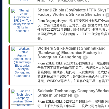
处理。 工人：多人被欠薪5万至6万元...
Shengji Zhipin (JoyPalette / TFK Sky) 
Factory Workers Strike in Shenzhen
0
From Dagongdiaoyan: 深圳宝安区胜技制品
仅千方百计逃避赔偿，还对员工进行报复力求打散员
件源于2012年12月18日，胜技制品厂注册期已满，
合同还没到期，应该如何解决，工厂一直没有给员
答。...
Workers Strike Against Shanmukang
(Samkwang) Electronics Factory in
Dongguan, Guangdong
0
From ZGMLHGM: 2012年12月20和21日，
千员工因不满薪金和待遇而罢工。 当局派出大批防
着狼狗在厂区戒备，期间与工人发生冲突，造成数名
募康科技成立于2009年，是韩国三光株式会社旗
外壳、WINDOW等产品，主要客户是三星，有员工
Saidaxin Technology Company Worke
Strike in Shenzhen
0
From ZGMLHGM: 012年12月19日上午，深
司，上千生产线员工集体罢工，抗议公司克扣员工工