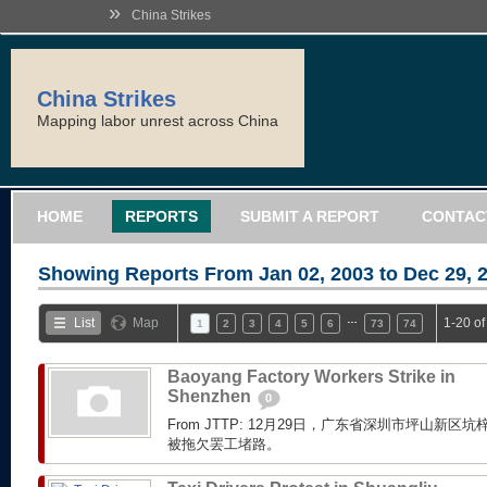
»
China Strikes
China Strikes
Mapping labor unrest across China
HOME
REPORTS
SUBMIT A REPORT
CONTAC
Showing Reports From
Jan 02, 2003 to Dec 29, 
…
List
Map
1-20 o
1
2
3
4
5
6
73
74
Baoyang Factory Workers Strike in
Shenzhen
0
From JTTP: 12月29日，广东省深圳市坪山新
被拖欠罢工堵路。