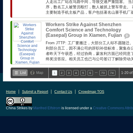
人走出工厂站在马路中间，导致交通严重阻塞。 当
序，数名工人被警员殴打，数人被抓上警车带走。 赛
主要制造手机主板产品，客户包括著名山寨手机厂基伍(
Workers Strike Against Shenzhen
Comfort Science and Technology
(Easepal) Group in Xiamen, Fujian
0
From JTTP: 工厂要搬迁，大部分工人却不愿随
利部分员工，因不满公司的辞职补偿标准，聚集在公
者昨天下午获悉，经过协商，蒙发利方面已经同意了工
终奖没答应。相关员工也已与公司签订了解除劳动关系
…
List
Map
1-20 o
1
2
3
4
5
6
73
74
Home
Submit a Report
Contact Us
Crowdmap TOS
China Strikes
by
Manfred Elfstrom
is licensed under a
Creative Commons Attrib