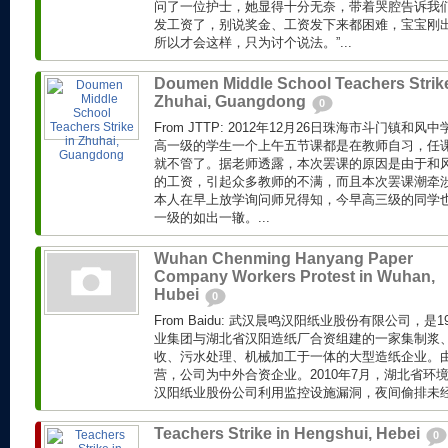
问了一位护士，她显得十分无奈，带着哭腔告诉我们
发工资了，别说奖金、工资发下来都困难，宝宝刚
所以才会这样，只为讨个说法。”...
Doumen Middle School Teachers Strike
Zhuhai, Guangdong
0
From JTTP: 2012年12月26日珠海市斗门镇
高一级的学生一个上午五节课都是在教师自习，任
就不管了。据老师透露，本次罢课的原因是由于和风
的工资，引起众多教师的不满，而且本次罢课潮牵
本人在早上放学询问师兄得知，今早高三级的同学
一级的如出一辙。...
Wuhan Chenming Hanyang Paper
Company Workers Protest in Wuhan,
Hubei
0
From Baidu: 武汉晨鸣汉阳纸业股份有限公司，是
业集团与湖北省汉阳造纸厂合资组建的一家集制浆
收、污水处理、机械加工于一体的大型造纸企业。
营，公司为中外合资企业。2010年7月，湖北省环
汉阳纸业股份公司利用监控设施漏洞，夜间偷排未经处
Teachers Strike in Hengshui, Hebei
0