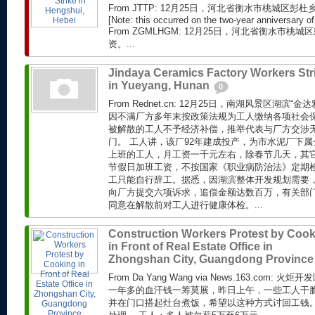
From JTTP: 12月25日，河北省衡水市桃城区
[Note: this occurred on the two-year anniversary of 
From ZGMLHGM: 12月25日，河北省衡水市
资。...
Jindaya Ceramics Factory Workers Str
in Yueyang, Hunan
0
From Rednet.cn: 12月25日，南湖风景区湖滨
因不满厂方多年末按政策法规为工人缴纳各项社会
被解散的工人不予经济补偿，推举代表与厂方交涉
门。 工人讲，该厂92年建成投产，为市水泥厂下属
上班的工人，月工资一千元左右，除春节几天，其
节假日加班工资，不按国家《职业病防治法》定期
工只能自行辞工。据悉，因湖滨整体开发规划需要
向厂方提交六项诉求，追偿金额达数百万，有关部
同意在解散前对工人进行健康体检。...
Construction Workers Protest by Coo
in Front of Real Estate Office in
Zhongshan City, Guangdong Provinc
From Da Yang Wang via News.163.com
一年多的血汗钱一筹莫展，昨日上午，一些工人干
并在门口搭起灶台煮饭，希望以这种方式讨回工钱