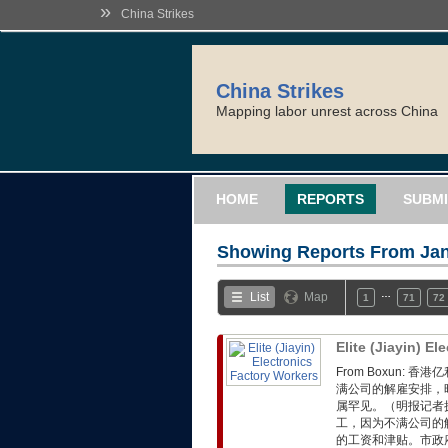
»
China Strikes
China Strikes
Mapping labor unrest across China
HOME
REPORTS
SUBMI
Showing Reports From
Jan
…
List
Map
1
71
72
Elite (Jiayin) E
From Boxun:
满公司的解雇安排，
属罕见。（明报记者摄
工，因为不满公司的
的工资和津贴。市政