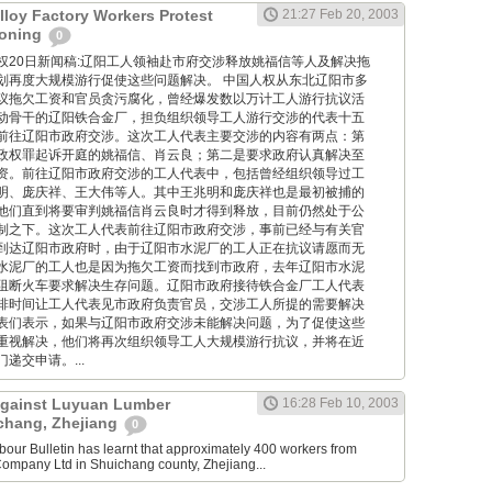
lloy Factory Workers Protest
21:27 Feb 20, 2003
aoning
0
 中国人权20日新闻稿:辽阳工人领袖赴市府交涉释放姚福信等人及解决拖
划再度大规模游行促使这些问题解决。 中国人权从东北辽阳市多
议拖欠工资和官员贪污腐化，曾经爆发数以万计工人游行抗议活
动骨干的辽阳铁合金厂，担负组织领导工人游行交涉的代表十五
前往辽阳市政府交涉。这次工人代表主要交涉的内容有两点：第
政权罪起诉开庭的姚福信、肖云良；第二是要求政府认真解决至
资。前往辽阳市政府交涉的工人代表中，包括曾经组织领导过工
明、庞庆祥、王大伟等人。其中王兆明和庞庆祥也是最初被捕的
他们直到将要审判姚福信肖云良时才得到释放，目前仍然处于公
制之下。这次工人代表前往辽阳市政府交涉，事前已经与有关官
到达辽阳市政府时，由于辽阳市水泥厂的工人正在抗议请愿而无
水泥厂的工人也是因为拖欠工资而找到市政府，去年辽阳市水泥
阻断火车要求解决生存问题。辽阳市政府接待铁合金厂工人代表
排时间让工人代表见市政府负责官员，交涉工人所提的需要解决
表们表示，如果与辽阳市政府交涉未能解决问题，为了促使这些
重视解决，他们将再次组织领导工人大规模游行抗议，并将在近
递交申请。...
Against Luyuan Lumber
16:28 Feb 10, 2003
chang, Zhejiang
0
our Bulletin has learnt that approximately 400 workers from
ompany Ltd in Shuichang county, Zhejiang...