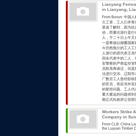
Liaoyang Ferroa
in Liaoyang, Li
From Boxun:
欠工资，工人们并筹
渠道了解到，因为抗
动，而屡次游行是行
人，于二十日上午又
一是释放以颠覆国家
今仍然拖欠的工人工
人游行的原代表王兆
四名代表中的二人，
安警察的严密监控管
员联系商谈过，但是
法进行交涉。辽阳市
厂数百工人曾经卧轨
的官员，答应另外安
的那些问题。工人代
重大紧迫的问题得到
期正式向政府公安部门
Workers Strike 
Company in Sui
From CLB: China Lab
the Luyuan Timber C