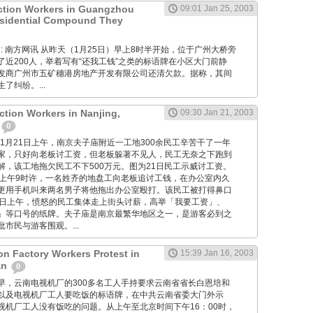
ction Workers in Guangzhou
09:01 Jan 25, 2003
esidential Compound They
 Wang: 南方网讯 从昨天（1月25日）早上8时半开始，位于广州大桥旁
了近200人，举着写有“还我工钱”之类的标语牌在小区大门前静
发商广州市五矿穗港房地产开发有限公司还清欠款。据称，其间
了纠纷。...
ction Workers in Nanjing,
09:30 Jan 21, 2003
0
 2003年1月21日上午，南京夫子庙附近一工地300余民工辛苦干了一年
家，只好向老板讨工资，但老板躲著不见人，民工无奈之下跑到
解，该工地拖欠民工不下500万元。图为21日民工示威讨工资。
日上午9时许，一名姓齐的地盘工向老板追讨工钱，在办公室内久
更用手机叫来两名男子将他拖出办公室殴打。该民工被打得鼻口
1日上午，愤怒的民工集体走上街头讨薪，高举「我要工资」、
」等口号的纸牌。夫子庙是南京最繁华地区之一，是游客必到之
市民与游客围观。...
on Factory Workers Protest in
15:39 Jan 16, 2003
an
0
 今天一早，云南电视机厂的300多名工人手持要求云南省省长白恩培和
以及电视机厂工人要吃饭的标语牌，在中共云南省委大门外示
视机厂工人没有饭吃的问题。从上午至北京时间下午16：00时，