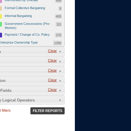
Intervention by Officials
449
Formal Collective Bargaining
9
Informal Bargaining
405
Government Concessions (Pro-
111
Worker)
Payment / Change of Co. Policy
270
Enterprise Ownership Type
1290
SOEs / Collectives / Public
Clear
372
n
Sector
Clear
Domestic Private
551
Foreign or Joint-Venture Private
328
Clear
Self-Employed
39
Clear
tion
Grievances and Demands
2133
Clear
Fields
Food
13
y Logical Operators
Higher Wages
256
Wage Arrears / Downward
669
 filters
FILTER REPORTS
Wage Adjustments / Raised
Rental Fees
Injuries / Illnesses / Deaths /
38
Safety