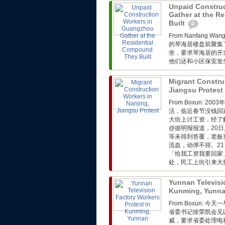
Unpaid Constru
Gather at the R
Built
0
From Nanfang
的琴海居楼盘前聚集
坐，要求琴海居的开
他们还和小区保安发生
Migrant Constru
Jiangsu Protest
From Boxun:
活，临近春节没钱回
大街上讨工资，经了
@据明报报道，20
等未得到答覆，老板
流血，动弹不得。2
「给我工资我要回家
处，民工上街引来大批
Yunnan Televisi
Kunming, Yunn
From Boxun:
省委书记徐荣凯会见
威，要求省委处理电