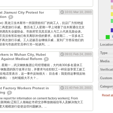
at Jiamusi City Protest for
10:01 Mar 10, 2003
tion
0
ntonese): 黑龙江佳木斯市一所国营纺织厂的岗工人，抗议厂方拒绝提
二再度游行示威。 数百名工人星期一早上堵塞了佳木斯通往北京
绝调高失业援助金。市政府官员其后派人与工人代表见面会谈。
官员没有答应他们有关离职补偿的要求。在星期二，一百多名工
下再次游行示威。工人还扬言会继续示威，直到厂方答应他们的
Locatio
准与市政府官员举行另一轮谈判。...
Type
rkers in Wuhan City, Hubei
09:01 Feb 24, 2003
t Against Medical Reform
0
Media
月24日，星期一，武汉钢铁集团公司经理楼前，大约有300多名退休工
武 钢集团的医疗改革计划，并要求与在职职工一样应该享受工龄工
Verifica
者在电话里表示，这一事件反响很大： 目击者：我觉得这事情反响
Custom 
称韩）：当时规模大不大？...
Categor
 Factory Workers Protest in
21:40 Feb 20, 2003
ning
0
Reset all
 report for information on cement factory workers]. From
权20日新闻稿:辽阳工人领袖赴市府交涉释放姚福信等人及解决拖欠工
大规模游行促使这些问题解决。...