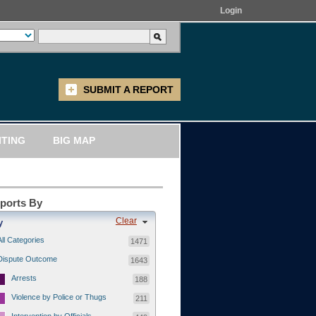
Login
SUBMIT A REPORT
ITING
BIG MAP
eports By
Clear
y
All Categories
1471
Dispute Outcome
1643
Arrests
188
Violence by Police or Thugs
211