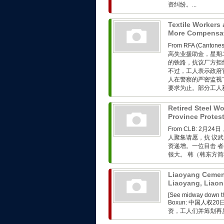
资纠纷。...
Textile Workers 
More Compensa
From RFA (Ca
高失业援助金，星期
的铁路，抗议厂方拒
不过，工人表示政府
人在警察的严密监视
要求为止。部分工人获
Retired Steel Wo
Province Protes
From CLB: 2
人聚集请愿，抗 议
资递增。一位目击 
很大。 韩（韩东方简
Liaoyang Cement
Liaoyang, Liao
[See midway down the
Boxun: 中国人
资，工人们并筹划再度