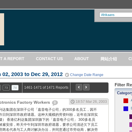
T A REPORT
CONTACT US
ABOUT
C
网站介绍
 02, 2003 to Dec 29, 2012
Change Date Range
Filter R
1461-1471 of 1471 Reports
73
74
Categor
18:57 Mar 26, 2003
lectronics Factory Workers
0
 香港亿利达集团在深圳子公司「嘉音电子公司」的300多名员工，因不
昨日到深圳市政府请愿。这种大规模的劳资纠纷，近年在深圳实
） 香港亿利达集团深圳旗下的「嘉音电子公司」 300多名员
解雇安排，昨天中午到深圳市政府请愿，要求公司清还欠下员工
府两名代表与工人商讨解决办法，并同意通过市劳动局，解决劳