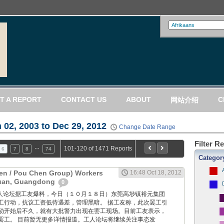
T A REPORT
CONTACT US
ABOUT
C
网站介绍
 02, 2003 to Dec 29, 2012
Change Date Range
Filter R
…
101-120 of 1471 Reports
6
7
8
74
Categor
en / Pou Chen Group) Workers
16:48 Oct 18, 2012
guan, Guangdong
0
ang: 工人论坛据工友爆料，今日（１０月１８日）东莞高埗镇裕元集团
工行动，抗议工资低待遇差，管理黑暗。 据工友称，此次罢工引
动开始后不久，就有大批警力出现在罢工现场。目前工友表示，
罢工。 目前暂无更多详情报道。工人论坛将继续关注事态发