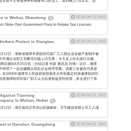
这里面不乏有着身孕和拖家带口的员工。直到晚上7点左右，员
02:30 Oct 13, 2012
ike in Weihai, Shandong
0
ers Strike Over Government Plans to Retake Taxi Licenses
Workers Protest in Xiangtan,
15:34 Oct 12, 2012
M: 10月12日，湖南省湘潭市原纺织印染厂工人因企业在破产改制中被
作市属企业职工买断等问题上访无果，今天走上街头游行示威。
: 红网岳塘站6月25日讯（分站记者 何蔚 通讯员 刘倩）近日，湘潭
开审理了一起涉嫌聚众扰乱社会秩序罪案。该案三名被告均系原
，在2006年湘潭市人民政府按照相关文件和规定对原湘潭纺织印
但原湘潭纺织印染厂职工认为自身权益受到伤害，多次进行了有
 Against Tianning
15:29 Oct 12, 2012
ompany in Wuhan, Hubei
0
M: 10月12日，湖北省武汉市洪山区姚家岭，天宇建设有限公司工人堵
otest in Danshui, Guangdong
15:18 Oct 12, 2012