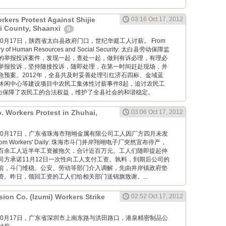
kers Protest Against Shijie
03:16 Oct 17, 2012
ai County, Shaanxi
0
ang: 10月17日，陕西省太白县政府门口，世纪华庭工人讨薪。 From
istry of Human Resources and Social Security: 太白县劳动保障监
的举报投诉案件，发现一起，查处一起，做到有诉必理，有理必
举报投诉，坚持随接投诉，随即处理，在第一时间赶赴现场，并
急预案。2012年，全县共及时妥善处理引红济石四标、金域蓝
休闲中心等建设项目中农民工集体性讨薪事件8起，追讨农民工
有力保障了农民工的合法权益，维护了全县社会的和谐稳定。
. Workers Protest in Zhuhai,
03:06 Oct 17, 2012
wang: 10月17日，广东省珠海市翔翊金属有限公司工人因厂方四月未发
m Workers' Daily: 珠海市斗门井岸翔翊电子厂突然宣布停产，
百余工人近半年工资被拖欠，合计近百万元。工人们随即提起仲
司方承诺11月12日一次性向工人支付工资。孰料，到期后公司的
前，斗门维稳、公安、劳动等部门介入调解，先由井岸镇政府垫
资。昨日，领回工资的工人们给相关部门送锦旗致谢。...
ion Co. (Izumi) Workers Strike
02:52 Oct 17, 2012
wang: 10月17日，广东省深圳市上南东路与洪田路口，港泉精密制品公