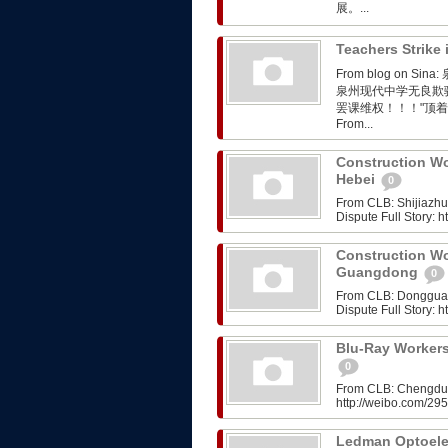
展。...
Teachers Strike
From blog on
泉州现代中学无良欺
罢课维权！！！"顶
From...
Construction Wo
Hebei
0
From CLB: Shijiazh
Dispute Full Story:
Construction Wo
Guangdong
0
From CLB: Dongguan
Dispute Full Story:
Blu-Ray Workers
0
From CLB: Chengdu: 
http://weibo.com/2
Ledman Optoelec