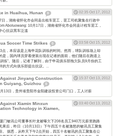
讨薪。
02:35 Oct 17, 2012
ike in Huaihua, Hunan
0
: 10月17日，湖南省怀化市会同县出租车罢工，罢工司机聚集在行政中
m Aboluowang: 10月17日，湖南省怀化市会同县计程车罢工，
中心抗议黑车泛滥
03:58 Oct 15, 2012
ua Soccer Time Strikes
0
 昨日下午3点，本应该是上海申花队训练的时间。然而，球队训练场上却
的是，国内球员穿着便装出现在记者的面前，他们随后在跑道上
“训练”。随后，记者了解到，由于申花俱乐部拖欠队员9月份的工
的方式向俱乐部提出抗议。...
 Against Jinyang Construction
15:37 Oct 13, 2012
in Guiyang, Guizhou
0
M: 10月13日，贵州省贵阳市金阳建设投资公司门口，工人讨薪
 Against Xiamin Minxun
03:40 Oct 13, 2012
mation Technology in Xiamen,
g Net: 厦门敏讯公司董事长叶龙被曝欠下208名员工940万元薪资跑路
无果后，昨日（10月13日）下午四五十名被激怒的敏讯员工聚集
薪。 据悉，从昨天下午2点开始，四五十名敏讯的员工聚集在公