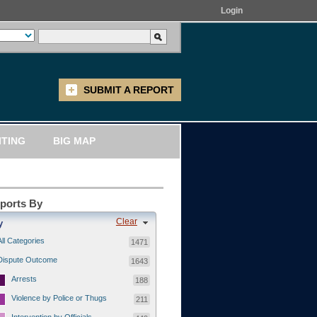
Login
SUBMIT A REPORT
ITING
BIG MAP
eports By
Clear
y
All Categories
1471
Dispute Outcome
1643
Arrests
188
Violence by Police or Thugs
211