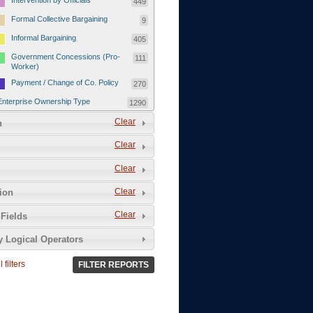
Intervention by Officials
449
Formal Collective Bargaining
9
Informal Bargaining
405
Government Concessions (Pro-
111
Worker)
Payment / Change of Co. Policy
270
Enterprise Ownership Type
1290
SOEs / Collectives / Public
Clear
372
n
Sector
Clear
Domestic Private
551
Foreign or Joint-Venture Private
328
Clear
Self-Employed
39
Clear
tion
Grievances and Demands
2133
Clear
Fields
Food
13
y Logical Operators
Higher Wages
256
Wage Arrears / Downward
669
 filters
FILTER REPORTS
Wage Adjustments / Raised
Rental Fees
Injuries / Illnesses / Deaths /
38
Safety