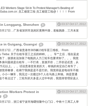
D Workers Stage Sit-In To Protest Manager's Beating of
From Guba.com.cn: 员工都罢工啦 员工都罢工啦@！！！！ From
03:37 Oct 17, 2012
t in Longgang, Shenzhen
0
wang: 10月17日，广东省深圳市龙岗区黄阁中路，老板跑路，三月未发
。
03:26 Oct 17, 2012
ike in Guigang, Guangxi
0
ng: 10月17日，广西省贵港市365辆计程车罢工维权。 From
 Baidu Tieba: 关于出租车罢工之后的种种。。。 车**之后，现在蓝皮
路了，据朋友说加装了电瓶的人力三轮车也要求卸了。。。我觉
本身问题就是出租车，一不打表，直接开价，二开价还忒贵，从
25元以上。。。话说贵港贫富差距大，有钱的肯定自己有车了，
都觉得奢侈，在南宁我倒是是不是打的。我觉得蓝皮电动车不能
，小小一辆车，我见过一次载过6个人在马路上奔驰。倒是普通
这个有点过了，三轮车的大多是人过中年的，我觉得管理应该人
ction Workers Protest in
03:23 Oct 17, 2012
ng
0
wang: 10月17日，浙江省宁波市海曙恒隆中心门口，中铁十三局工人举