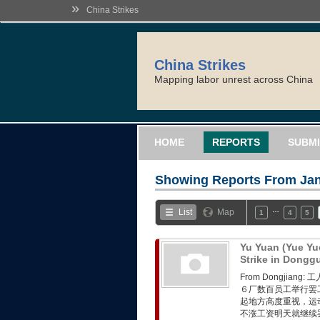
»
China Strikes
China Strikes
Mapping labor unrest across China
HOME
REPORTS
SUBMI
Showing Reports From
Jan
…
List
Map
1
4
5
Yu Yuan (Yue Yu
Strike in Dong
From Dongji
６厂数百员工举行罢
起地方高度重视，运
不涨工资明天就继续