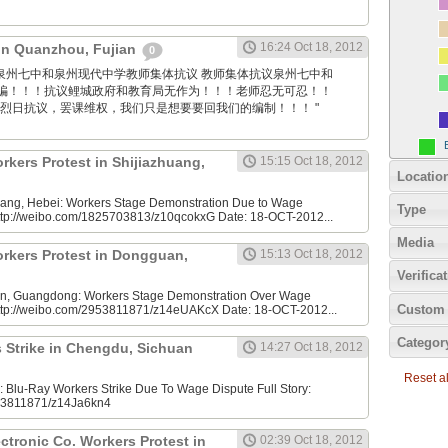
16:24 Oct 18, 2012
 in Quanzhou, Fujian
0
 Sina: 泉州七中和泉州现代中学教师集体抗议 教师集体抗议泉州七中和
骗！！！抗议鲤城政府和教育局无作为！！！老师忍无可忍！！
着烈日抗议，罢课维权，我们只是想要要回我们的编制！！！ "
rkers Protest in Shijiazhuang,
15:15 Oct 18, 2012
Locatio
uang, Hebei: Workers Stage Demonstration Due to Wage
Type
 http://weibo.com/1825703813/z10qcokxG Date: 18-OCT-2012...
Media
rkers Protest in Dongguan,
15:13 Oct 18, 2012
Verifica
, Guangdong: Workers Stage Demonstration Over Wage
Custom 
 http://weibo.com/2953811871/z14eUAKcX Date: 18-OCT-2012...
Categor
 Strike in Chengdu, Sichuan
14:27 Oct 18, 2012
Reset all
Blu-Ray Workers Strike Due To Wage Dispute Full Story:
953811871/z14Ja6kn4
tronic Co. Workers Protest in
02:39 Oct 18, 2012