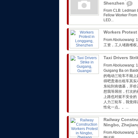
Shenzhen
0
From CLB: Ledman LE
Fellow Worker 
LED...
Workers Protes
From Aboluo
工资，工人堵路维权
Taxi Drivers Str
From Aboluowa
Guigang Ba on
的电动三轮车不能上
得吧贵港出租车其实
东站到肯德基，开价
想我等屌丝，打次的
上路也对挺不安全的
人力三轮车，我觉得
性化一点。。...
Railway Constru
Ningbo, Zhejia
From Aboluo
牌讨薪。