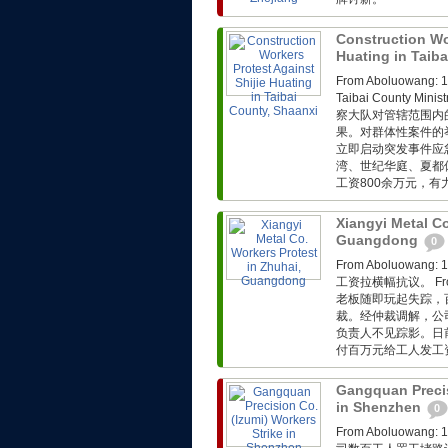
Construction Wor
Huating in Taib
From Aboluow
Taibai County Min
察大队对管辖范围内
果。对群体性案件的
立即启动突发事件应
湾、世纪华庭、夏都
工资800余万元，
Xiangyi Metal Co
Guangdong
0
From Aboluo
工资拉横幅抗议。 Fro
老板随即玩起失踪，
裁。经仲裁调解，公
负责人不见踪影。日
付百万元给工人发工
Gangquan Precis
in Shenzhen
0
From Aboluo