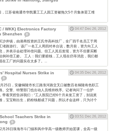
 Strike in Nantong, Jiangsu
12月26日，江苏省南通市华凯重工工人因工资被拖欠5个月集体罢工维
/ WKK) Electronics Factory
04:47 Dec 26, 2012
in Shenzhen
0
位于宝安区沙井镇，由港商投资的王氏华高科技厂，全厂四千名员工于周
工堵路游行。 该厂一名工人周四对本台说，数月前，资方向工人
息，并表示会处理补偿问题。但工人其后发现，资方不但要买断
法例补偿工龄。 工人：我们要赔钱，工人现在仍等消息，我们都
在工厂的问题实在太多了。...
' Hospital Nurses Strike in
04:35 Dec 26, 2012
i
0
M: 12月25日，安徽铜陵市长江路淮河路交叉口被数百名铜陵有色职工
路。交警、特警部门也出动人员维持秩序。记者询问了一位护
，带着哭腔告诉我们：“工人医院已经6个月未发工资了，别说奖
难，宝宝刚出生，奶粉钱都成了问题，所以才会这样，只为讨个
chool Teachers Strike in
03:51 Dec 26, 2012
dong
0
2012年12月26日珠海市斗门镇和风中学高一级教师开始罢课，全高一级