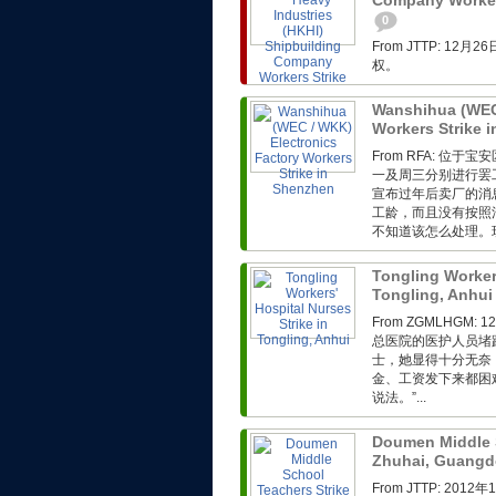
Company Workers
0
From JTTP: 
权。
Wanshihua (WEC 
Workers Strike 
From RFA: 
一及周三分别进行罢
宣布过年后卖厂的消
工龄，而且没有按照
不知道该怎么处理。现
Tongling Workers
Tongling, Anhu
From ZGMLHG
总医院的医护人员堵
士，她显得十分无奈
金、工资发下来都困
说法。”...
Doumen Middle S
Zhuhai, Guang
From JTTP: 