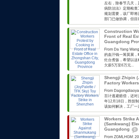
左右，除春节几天，
病防治法》定期检查
规划需要，该厂即将
部门已做协调，但目前
Construction Wo
Front of Real Es
Guangdong Pro
From Da Yang 
的血汗钱一筹莫展，
灶台煮饭，希望以这
欠薪5万至6万元...
Shengji Zhipin (
Factory Workers
From Dagong
百计逃避赔偿，还对
年12月18日，胜技
该如何解决，工厂一直
Workers Strike
(Samkwang) Elec
Guangdong
0
From ZGMLHG