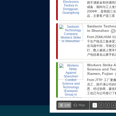
因不满薪金和待遇而
戒备，期间与工人发
2009年，是韩国三
品，主要客户是三星
Saidaxin Techn
in Shenzhen
0
From ZGMLHG
千生产线员工集体罢
在马路中间，导致交
打，数人被抓上警车
户包括著名山寨手机厂基
Workers Strike 
Science and Tec
Xiamen, Fujian
From JTTP:
员工，因不满公司的
悉，经过协商，蒙发利
工也已与公司签订了解
List
Map
1
2
3
4