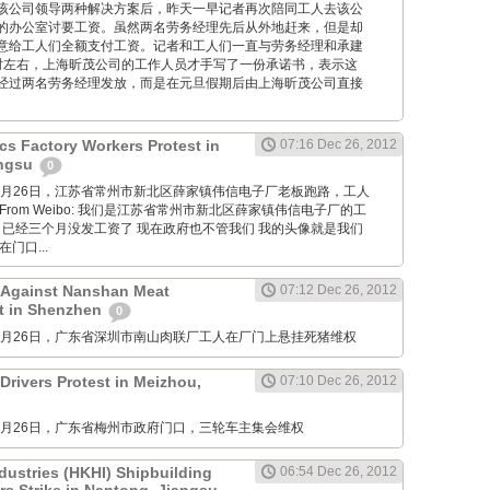
该公司领导两种解决方案后，昨天一早记者再次陪同工人去该公
的办公室讨要工资。虽然两名劳务经理先后从外地赶来，但是却
意给工人们全额支付工资。记者和工人们一直与劳务经理和承建
时左右，上海昕茂公司的工作人员才手写了一份承诺书，表示这
经过两名劳务经理发放，而是在元旦假期后由上海昕茂公司直接
cs Factory Workers Protest in
07:16 Dec 26, 2012
angsu
0
M: 12月26日，江苏省常州市新北区薛家镇伟信电子厂老板跑路，工人
rom Weibo: 我们是江苏省常州市新北区薛家镇伟信电子厂的工
 已经三个月没发工资了 现在政府也不管我们 我的头像就是我们
门口...
 Against Nanshan Meat
07:12 Dec 26, 2012
t in Shenzhen
0
M: 12月26日，广东省深圳市南山肉联厂工人在厂门上悬挂死猪维权
Drivers Protest in Meizhou,
07:10 Dec 26, 2012
M: 12月26日，广东省梅州市政府门口，三轮车主集会维权
dustries (HKHI) Shipbuilding
06:54 Dec 26, 2012