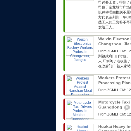
司讨要工资，得到了
司位于宝龙城市广场
以种种理由推脱不愿
方代表谈判到下午6
些工人的工资将不再
发给工人。...
Weixin Electroni
Changzhou, Ji
From ZGMLHG
到镇政府门口讨薪。 F
人 厂倒闭了老板跑了
在政府门口 被人家堵在
Workers Protest
Processing Plan
From ZGMLHG
Motorcycle Taxi 
Guangdong
0
From ZGMLHG
Huakai Heavy In