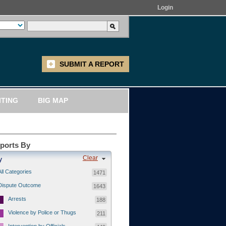
Login
SUBMIT A REPORT
ITING
BIG MAP
eports By
Clear
y
All Categories
1471
Dispute Outcome
1643
Arrests
188
Violence by Police or Thugs
211