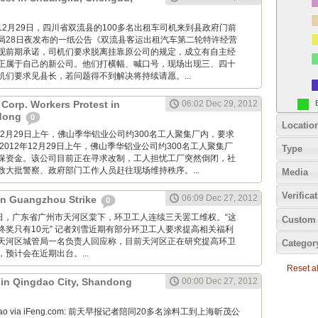
imes: 12月29日，四川省双流县的100多名出租车司机来到县政府门前
局28日夜发布的一纸公告《双流县客运出租汽车第二轮特许经营
现前期承诺，司机们要求脱离挂靠原公司的规定，成立有自主经
正属于自己的新公司。他们打横幅、喊口号，现场出现三、四十
机们要求见县长，若问题得不到解决将持续请愿。...
Corp. Workers Protest in
06:02 Dec 29, 2012
dong
0
Locatio
2012年12月29日上午，佛山季华铝业公司约300名工人聚集厂内，要求
2012年12月29日上午，佛山季华铝业公司约300名工人聚集厂
Type
保资金。该公司目前正在寻求改制，工人担忧工厂突然倒闭，社
致大批警察、政府部门工作人员赶往现场维持秩序。...
Media
Verifica
06:09 Dec 27, 2012
 in Guangzhou Strike
0
12月27日，广东省广州市天河区棠下，环卫工人连续三天罢工维权。“这
Custom 
终奖只有10元” 记者刘雪近期有部分环卫工人要求提高相关福利
天河区城管局一名负责人回应称，目前天河区正在研究提高环卫
Categor
预计会在近期出台。...
Reset all
t in Qingdao City, Shandong
00:00 Dec 27, 2012
Zaobao via iFeng.com: 前天早报记者陪同20多名涂料工到上海昕茂公