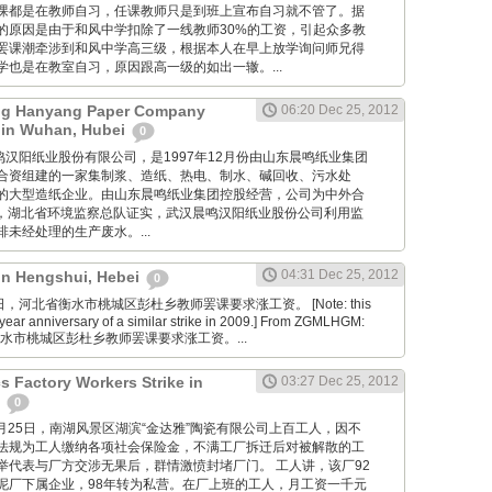
课都是在教师自习，任课教师只是到班上宣布自习就不管了。据
的原因是由于和风中学扣除了一线教师30%的工资，引起众多教
罢课潮牵涉到和风中学高三级，根据本人在早上放学询问师兄得
也是在教室自习，原因跟高一级的如出一辙。...
g Hanyang Paper Company
06:20 Dec 25, 2012
 in Wuhan, Hubei
0
 武汉晨鸣汉阳纸业股份有限公司，是1997年12月份由山东晨鸣纸业集团
合资组建的一家集制浆、造纸、热电、制水、碱回收、污水处
的大型造纸企业。由山东晨鸣纸业集团控股经营，公司为中外合
7月，湖北省环境监察总队证实，武汉晨鸣汉阳纸业股份公司利用监
未经处理的生产废水。...
04:31 Dec 25, 2012
 in Hengshui, Hebei
0
2月25日，河北省衡水市桃城区彭杜乡教师罢课要求涨工资。 [Note: this
year anniversary of a similar strike in 2009.] From ZGMLHGM:
衡水市桃城区彭杜乡教师罢课要求涨工资。...
s Factory Workers Strike in
03:27 Dec 25, 2012
n
0
cn: 12月25日，南湖风景区湖滨“金达雅”陶瓷有限公司上百工人，因不
法规为工人缴纳各项社会保险金，不满工厂拆迁后对被解散的工
举代表与厂方交涉无果后，群情激愤封堵厂门。 工人讲，该厂92
泥厂下属企业，98年转为私营。在厂上班的工人，月工资一千元