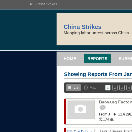
»
China Strikes
China Strikes
Mapping labor unrest across China
HOME
REPORTS
SUBMI
Showing Reports From
Jan
List
Map
1
2
3
4
Baoyang Factory
0
From JTTP: 
罢工堵路。
Taxi Drivers Pro