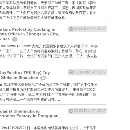
其它国家法定节假日无休，无节假日加班工资，不按国家《职业
工人身体健康，孕期女工只能自行辞工。据悉，因湖滨整体开发
面临搬迁，工人向厂方提交六项诉求，追偿金额达数百万，有关
厂方仅同意在解散前对工人进行健康体检。...
rkers Protest by Cooking in
00:00 Dec 25, 2012
tate Office in Zhongshan City,
vince
0
Wang via News.163.com: 火炬开发区的多名建筑工人讨要工作一年多
昨日上午，一些工人干脆将铺盖卷搬到了售楼部，并在门口搭起
种方式讨回工钱。火炬开发区多部门已介入处理。 工人：多人被
JoyPalette / TFK Sky) Toy
02:38 Dec 24, 2012
 Strike in Shenzhen
0
diaoyan: 深圳宝安区胜技制品厂全体的员工罢工维权，而厂方不仅千方
员工进行报复力求打散员工罢工维权的凝聚力。 事件源于2012
制品厂注册期已满，员工与“胜技制品厂”签署的合同还没到期，应
没有给员工一个合理的明确的回答。...
 Against Shanmukang
00:09 Dec 20, 2012
tronics Factory in Dongguan,
M: 2012年12月20和21日，东莞市谢岗镇善募康科技公司，上千员工