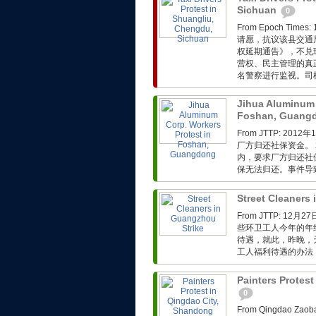
Sichuan
0
From Epoch T
请愿，抗议该县交通
权延期通告》，不兑
营权、民主管理的真
名警察进行监视。司
Jihua Aluminum 
Foshan, Guang
From JTTP: 
厂方归还社保资金。 
内，要求厂方归还社
保无法归还。事件导
Street Cleaners
From JTTP: 
些环卫工人今年的年
待遇，就此，昨晚，
工人福利待遇的办法，
Painters Protes
0
From Qingdao 