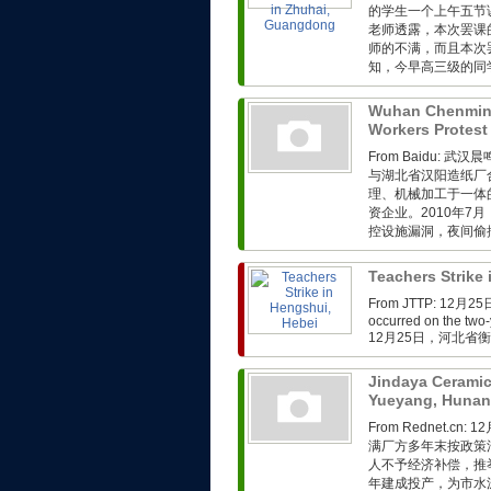
的学生一个上午五节
老师透露，本次罢课
师的不满，而且本次
知，今早高三级的同学
Wuhan Chenmin
Workers Protest
From Baidu:
与湖北省汉阳造纸厂
理、机械加工于一体
资企业。2010年
控设施漏洞，夜间偷排
Teachers Strike
From JTTP: 1
occurred on the two-
12月25日，河北省
Jindaya Ceramic
Yueyang, Huna
From Rednet.
满厂方多年末按政策
人不予经济补偿，推
年建成投产，为市水