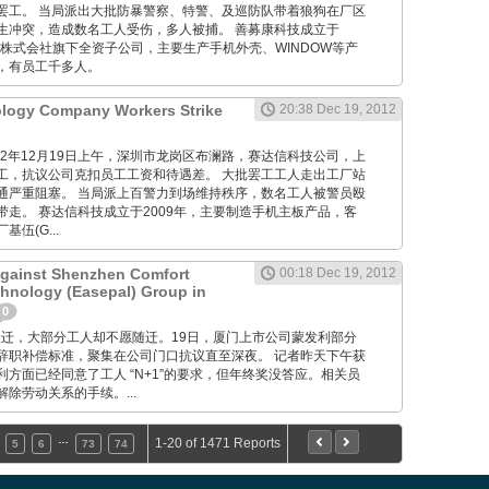
罢工。 当局派出大批防暴警察、特警、及巡防队带着狼狗在厂区
生冲突，造成数名工人受伤，多人被捕。 善募康科技成立于
光株式会社旗下全资子公司，主要生产手机外壳、WINDOW等产
，有员工千多人。
ology Company Workers Strike
20:38 Dec 19, 2012
M: 012年12月19日上午，深圳市龙岗区布澜路，赛达信科技公司，上
工，抗议公司克扣员工工资和待遇差。 大批罢工工人走出工厂站
通严重阻塞。 当局派上百警力到场维持秩序，数名工人被警员殴
带走。 赛达信科技成立于2009年，主要制造手机主板产品，客
伍(G...
Against Shenzhen Comfort
00:18 Dec 19, 2012
hnology (Easepal) Group in
0
 工厂要搬迁，大部分工人却不愿随迁。19日，厦门上市公司蒙发利部分
辞职补偿标准，聚集在公司门口抗议直至深夜。 记者昨天下午获
方面已经同意了工人 “N+1”的要求，但年终奖没答应。相关员
除劳动关系的手续。...
…
1-20 of 1471 Reports
5
6
73
74