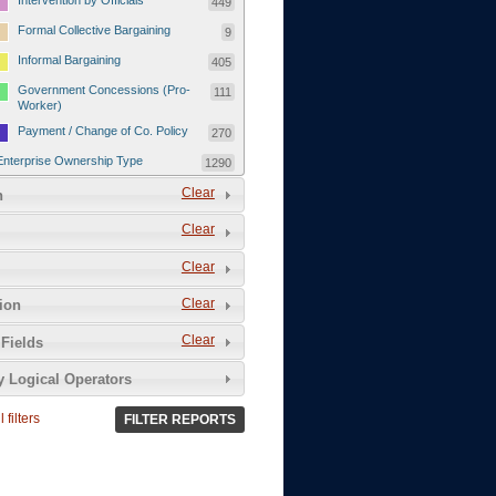
Intervention by Officials
449
Formal Collective Bargaining
9
Informal Bargaining
405
Government Concessions (Pro-
111
Worker)
Payment / Change of Co. Policy
270
Enterprise Ownership Type
1290
SOEs / Collectives / Public
Clear
372
n
Sector
Clear
Domestic Private
551
Foreign or Joint-Venture Private
328
Clear
Self-Employed
39
Clear
tion
Grievances and Demands
2133
Clear
Fields
Food
13
y Logical Operators
Higher Wages
256
Wage Arrears / Downward
669
 filters
FILTER REPORTS
Wage Adjustments / Raised
Rental Fees
Injuries / Illnesses / Deaths /
38
Safety