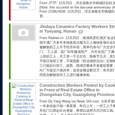
From JTTP: 12月25日，河北省衡水市桃城区
[Note: this occurred on the two-year anniversary of 
From ZGMLHGM: 12月25日，河北省衡水市
资。...
Jindaya Ceramics Factory Workers Str
in Yueyang, Hunan
0
From Rednet.cn: 12月25日，南湖风景区湖滨
因不满厂方多年末按政策法规为工人缴纳各项社会
被解散的工人不予经济补偿，推举代表与厂方交涉
门。 工人讲，该厂92年建成投产，为市水泥厂下属
上班的工人，月工资一千元左右，除春节几天，其
节假日加班工资，不按国家《职业病防治法》定期
工只能自行辞工。据悉，因湖滨整体开发规划需要
向厂方提交六项诉求，追偿金额达数百万，有关部
同意在解散前对工人进行健康体检。...
Construction Workers Protest by Coo
in Front of Real Estate Office in
Zhongshan City, Guangdong Provinc
From Da Yang Wang via News.163.com
一年多的血汗钱一筹莫展，昨日上午，一些工人干
并在门口搭起灶台煮饭，希望以这种方式讨回工钱