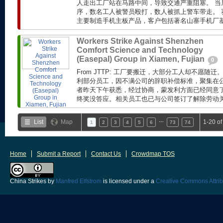
人走出工厂站在马路中间，导致交通严重阻塞。 当
序，数名工人被警员殴打，数人被抓上警车带走。 赛
主要制造手机主板产品，客户包括著名山寨手机厂基伍(
Workers Strike Against Shenzhen
Comfort Science and Technology
(Easepal) Group in Xiamen, Fujian
0
From JTTP: 工厂要搬迁，大部分工人却不愿随
利部分员工，因不满公司的辞职补偿标准，聚集在公
者昨天下午获悉，经过协商，蒙发利方面已经同意了工
终奖没答应。相关员工也已与公司签订了解除劳动关系
…
List
Map
1-20 o
1
2
3
4
5
6
73
74
Home
Submit a Report
Contact Us
Crowdmap TOS
China Strikes
by
Manfred Elfstrom
is licensed under a
Creative Commons Attrib