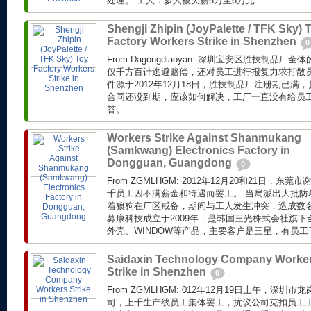
处理。 工人：多人被欠薪5万至6万元...
Shengji Zhipin (JoyPalette / TFK Sky) 
Factory Workers Strike in Shenzhen
0
From Dagongdiaoyan: 深圳宝安区胜技制品
仅千方百计逃避赔偿，还对员工进行报复力求打散员
件源于2012年12月18日，胜技制品厂注册期已满，
合同还没到期，应该如何解决，工厂一直没有给员
答。...
Workers Strike Against Shanmukang
(Samkwang) Electronics Factory in
Dongguan, Guangdong
0
From ZGMLHGM: 2012年12月20和21日，
千员工因不满薪金和待遇而罢工。 当局派出大批防
着狼狗在厂区戒备，期间与工人发生冲突，造成数名
募康科技成立于2009年，是韩国三光株式会社旗
外壳、WINDOW等产品，主要客户是三星，有员工
Saidaxin Technology Company Worke
Strike in Shenzhen
0
From ZGMLHGM: 012年12月19日上午，深
司，上千生产线员工集体罢工，抗议公司克扣员工工