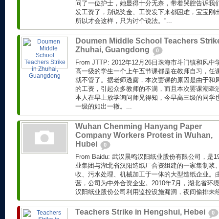
问了一位护士，她显得十分无奈，带着哭腔告诉我们
发工资了，别说奖金、工资发下来都困难，宝宝刚
所以才会这样，只为讨个说法。”...
Doumen Middle School Teachers Strike
Zhuhai, Guangdong
0
From JTTP: 2012年12月26日珠海市斗门镇
高一级的学生一个上午五节课都是在教师自习，任
就不管了。据老师透露，本次罢课的原因是由于和风
的工资，引起众多教师的不满，而且本次罢课潮牵
本人在早上放学询问师兄得知，今早高三级的同学
一级的如出一辙。...
Wuhan Chenming Hanyang Paper
Company Workers Protest in Wuhan,
Hubei
0
From Baidu: 武汉晨鸣汉阳纸业股份有限公司，是
业集团与湖北省汉阳造纸厂合资组建的一家集制浆
收、污水处理、机械加工于一体的大型造纸企业。
营，公司为中外合资企业。2010年7月，湖北省环
汉阳纸业股份公司利用监控设施漏洞，夜间偷排未经处
Teachers Strike in Hengshui, Hebei
0