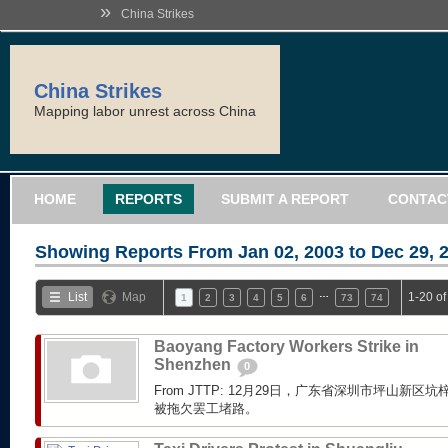
»
China Strikes
China Strikes
Mapping labor unrest across China
HOME
REPORTS
SUBMIT A REPORT
CONTAC
Showing Reports From
Jan 02, 2003 to Dec 29, 
…
List
Map
1-20 o
1
2
3
4
5
6
73
74
Baoyang Factory Workers Strike in
Shenzhen
0
From JTTP: 12月29日，广东省深圳市坪山新
被拖欠罢工堵路。