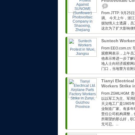
Photovoltaic Co
0
From JTTP: 
调。 今天上午，浙
据知情人士透露，员
这次为了扩大影响便组
Suntech Workers
From EEO.co
观察网表示，上午员
他表示将进一步了解详
地人士向经济观察网
门口，当地警方在附近
Tianyi Electrical
Workers Strike 
From ZGMLH
以以军工为主、军用
天义电工厂是1965
业制造厂家。有多年
责任公司机构调整，
所期望的那么好，职
无可忍。...