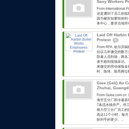
Sany Workers Pr
From Internation
还是遭到了员工的抵
因为被告知要转岗到
务中心，要求当地劳动
Laid Off Harbin
Protest
0
From RFA: 
抗议几年缴交的数万
防暴人员到场，两名
者不敢到现场采访。
来缴交的劳动保险金
时，陈琦、陈亮两位
Gree (Geli) Air 
Zhuhai, Guang
From Guba.co
海空五分厂和冷凝器
7条流水线停产。停
格力空三分厂员工的
高达11个小时，每月
际到手的更少。...