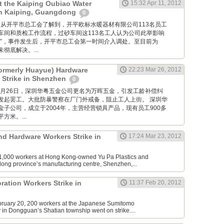
at the Kaiping Oubiao Water
15:32 Apr 11, 2012
in Kaiping, Guangdong
0
记者近日从开平市总工会了解到，开平欧标水暖器材有限公司113名员工
车间和质检工作流程，过砂车间这113名工人认为公司此举影响
工”，事件发生后，开平市总工会第一时间介入调处。至目前为
彻底解决。...
ormerly Huayue) Hardware
22:23 Mar 26, 2012
 Strike in Shenzhen
0
2012年3月26日，深圳华粤五金公司更名为万晖五金，引发工龄补偿纠
发起罢工。大批防暴警察在厂门外戒备，阻止工人上街。 深圳华
子公司，成立于2004年，主营经营锁具产品，现有员工900多
方米。...
nd Hardware Workers Strike in
17:24 Mar 23, 2012
,000 workers at Hong Kong-owned Yu Pa Plastics and
ng province’s manufacturing centre, Shenzhen,...
ation Workers Strike in
11:37 Feb 20, 2012
uary 20, 200 workers at the Japanese Sumitomo
y in Dongguan’s Shatian township went on strike....