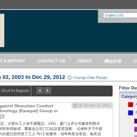
T A REPORT
CONTACT US
ABOUT
C
网站介绍
 02, 2003 to Dec 29, 2012
Change Date Range
Filter R
-20 of 54 Reports
Categor
Against Shenzhen Comfort
00:18 Dec 19, 2012
hnology (Easepal) Group in
0
 工厂要搬迁，大部分工人却不愿随迁。19日，厦门上市公司蒙发利部分
辞职补偿标准，聚集在公司门口抗议直至深夜。 记者昨天下午获
方面已经同意了工人 “N+1”的要求，但年终奖没答应。相关员