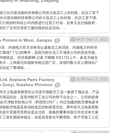
mpany in Shaoxing, Zhejiang
9月25日浙江向日葵光能科技有限公司的大批员工上街封路，抗议工资下
江向日葵光能科技有限公司的大批员工上街封路，抗议工资下调。
工们前段时间在公司内部进行过罢工行动，后来又去过镇政府，
织了在市区身穿工服封路的抗议活动。...
04:37 Sep 17, 2012
 Protest in Wuxi, Jiangsu
0
m.cn: 导语：尚德电力官方没有否认遣散员工的消息，尚德电力对经济
工围堵厂门口的事件，是因为部分员工不满意公司的安排导致。
细情况。 经济观察网 记者 万晓晓 9月17日上午，多名无锡当
表示，上班路过尚德新华路总部厂区，发现约数几百人围堵在厂
拉起了警戒线。...
 Ltd. Airplane Parts Factory
20:58 Sep 13, 2012
in Zunyi, Guizhou Province
0
GM: 贵州天义电器有限责任公司是中国航空工业一集团下属企业，产品
民用品结合，是贵州航空工业公司的骨干企业之一。公司的前身
年由天津航空机电公司（即国营105厂）内迁包建的航空继电器专
研制航空电器及发动机状态控制装置历史。两年前天义电器有限
但是中层领导竞聘全是走过程，新换的董事长陈文毕也没有大家
工工资长期保持低位，但是高管薪水不断增加，终于导致工人忍