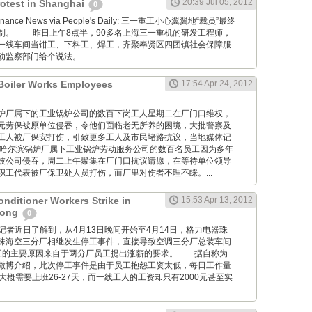
20:39 Jul 05, 2012
otest in Shanghai
0
al Finance News via People's Daily: 三一重工小心翼翼地“裁员”最终
制。 昨日上午8点半，90多名上海三一重机的研发工程师，
一线车间当钳工、下料工、焊工，齐聚奉贤区四团镇社会保障服
监察部门给个说法。...
 Boiler Works Employees
17:54 Apr 24, 2012
哈尔滨锅炉厂属下的工业锅炉公司的数百下岗工人星期二在厂门口维权，
元劳保被原单位侵吞，令他们面临老无所养的困境，大批警察及
工人被厂保安打伤，引致更多工人及市民堵路抗议，当地媒体记
 哈尔滨锅炉厂属下工业锅炉劳动服务公司的数百名员工因为多年
被公司侵吞，周二上午聚集在厂门口抗议请愿，在等待单位领导
职工代表被厂保卫处人员打伤，而厂里对伤者不理不睬。...
Conditioner Workers Strike in
15:53 Apr 13, 2012
dong
0
m.cn: 记者近日了解到，从4月13日晚间开始至4月14日，格力电器珠
珠海空三分厂相继发生停工事件，直接导致空调三分厂总装车间
工的主要原因来自于两分厂员工提出涨薪的要求。 据自称为
微博介绍，此次停工事件是由于员工抱怨工资太低，每日工作量
大概需要上班26-27天，而一线工人的工资却只有2000元甚至实