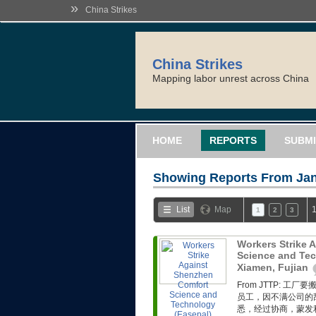
»
China Strikes
China Strikes
Mapping labor unrest across China
HOME
REPORTS
SUBMI
Showing Reports From
Jan
List
Map
1
1
2
3
Workers Strike 
Science and Tec
Xiamen, Fujian
From JTTP:
员工，因不满公司的
悉，经过协商，蒙发利