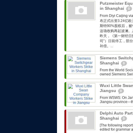
Putzmeister Equ
in Shanghai
0
From Diyi Caiji
布正式出资3.24亿
斯特90%股权后，被
这场收购再起波澜。
昨天，《第一财经日
司”）日前停工，部
补偿。...
Siemens Switchg
Shanghai
0
From the World Soci
owned Siemens Switch
Wuxi Little Swa
Jiangsu
0
From WSWS: On Janua
Jiangsu province—the
Delphi Auto Par
Shanghai
0
[The following report
edited for grammar an