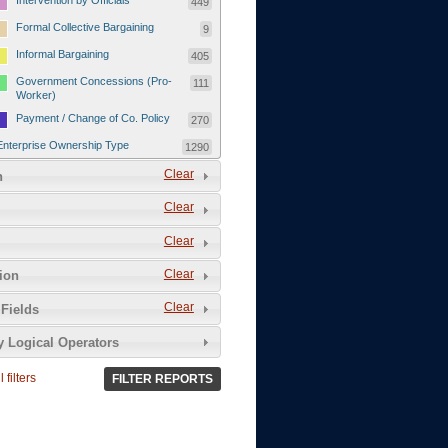
Intervention by Officials
449
Formal Collective Bargaining
9
Informal Bargaining
405
Government Concessions (Pro-
111
Worker)
Payment / Change of Co. Policy
270
Enterprise Ownership Type
1290
SOEs / Collectives / Public
Clear
372
n
Sector
Clear
Domestic Private
551
Foreign or Joint-Venture Private
328
Clear
Self-Employed
39
Clear
tion
Grievances and Demands
2133
Clear
Fields
Food
13
y Logical Operators
Higher Wages
256
Wage Arrears / Downward
669
 filters
FILTER REPORTS
Wage Adjustments / Raised
Rental Fees
Injuries / Illnesses / Deaths /
38
Safety