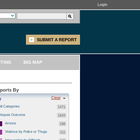
Login
SUBMIT A REPORT
ITING
BIG MAP
eports By
Clear
y
All Categories
1471
Dispute Outcome
1643
Arrests
188
Violence by Police or Thugs
211