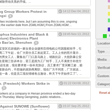
除劳动关系的手续。...
ng Group Workers Protest in
14:12 Dec 04, 2012
angxi
0
two incidents here, but I am assuming this is one, ongoing
g the earlier date from ZGMLHGM.] From ZGMLHGM:...
aphua Industries and Black &
19:45 Nov 13, 2012
ture) Electronics Plant
in Bao'an, Shenzhen
0
Locatio
位于深圳宝安区石岩镇的一家合资企业捷和百得电机公司因股权转手，引
Type
周二下午起，全厂大部分员工发起罢工。工人上传的照片显示，
的男女工人，聚集在厂门口及马路上，堵路抗议，大批防暴公安
Media
生星期三告诉本台，罢工是因为工厂转手，工人不满资方补偿方
约还生效，现在要求签一份补充协议，员工要求厂里买断工龄，赔
Verifica
签新合约，不想做的就协商离职，现在厂方不同意，厂方就说，
一条，但是员工现在情绪有点激动，昨天下午开始停工了”。...
Custom 
o. (Frestech) Workers Strike in
01:22 Oct 08, 2012
Categor
n
0
Reset all
orkers at a company in Henan province ended a two-day
on Thursday. Wang Gengming, public relations...
t Against SUNOWE (Sunflower)
15:37 Sep 25, 2012