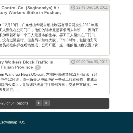
 Control Co. (Saginomiya) Air
22:49 Dec 19, 2011
tory Workers Strike in Foshan,
Pioneer: 12月19日，广东佛山华鹭自动控制器有限公司发生2011年第
工人聚集在公司门口，他们的诉求竟是要求周末加班——因为工
不加班就不够一个工人最基本的生存。罢工工人聚集在厂门口、
，没有过激言行。但当局却如临大敌，下午3时许，包括治安民
警员荷枪实弹在现场警戒，公司厂区一座二楼的楼顶也设置了岗
y Workers Block Traffic in
00:00 Dec 03, 2011
 Fujian Province
0
nwen Wang via News.QQ.com: 东南网-海峡导报12月4日讯 （记
昨天中午12时许，漳州角美龙池灿坤的一些员工拉着横幅，排成两
门口的公路上，导致该路段厦门往漳州方向，交通严重瘫痪。一
复通行。...
-20 of 54 Reports
Crowdmap TOS