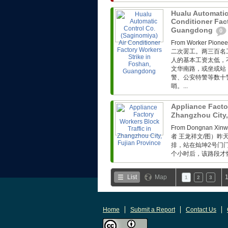
Hualu Automatic
Conditioner Fac
Guangdong
0
From Worker 
二次罢工。两三百名
人的基本工资太低，
文华南路，或坐或站
警、公安特警等数十
哨。...
Appliance Factor
Zhangzhou City,
From Dongnan Xi
者 王龙祥文/图）
排，站在灿坤2号门
个小时后，该路段才恢
List
Map
1
1
2
3
Home
Submit a Report
Contact Us