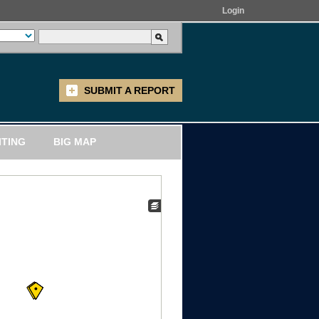
Login
SUBMIT A REPORT
ITING
BIG MAP