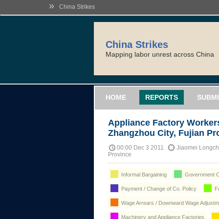
»
China Strikes
China Strikes
Mapping labor unrest across China
HOME
REPORTS
SUBMI
Appliance Factory Workers
Zhangzhou City, Fujian Pr
00:00 Dec 3 2011
Jiaomei Longchi
Province
Informal Bargaining
Government C
Payment / Change of Co. Policy
Fo
Wage Arrears / Downward Wage Adjustme
Machinery and Appliance Factories