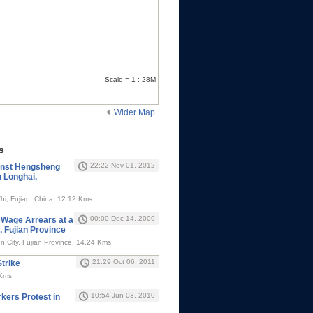
Scale = 1 : 28M
Wider Map
s
22:22 Nov 01, 2012
inst Hengsheng
n Longhai,
i, Fujian, China, 12.12 Kms
00:00 Dec 14, 2009
 Wage Arrears at a
, Fujian Province
en City, Fujian Province, 14.24 Kms
21:29 Oct 06, 2011
trike
 Kms
10:54 Jun 03, 2010
kers Protest in