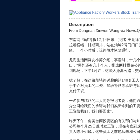
Description
From Dongnan Xinwen Wang via News.Q
东南网-海峡导报12月4日讯 （记者 王龙
拉着横幅，排成两排，站在灿坤2号门门口
痪。一个小时后，该路段才恢复通行。
龙海生活网网友小苏介绍，事发时，十几个
口，“另外还有几十个人，排成两排横在公
到现场，下午1时许，这些人撤离公路，交
据了解，在该路段堵路讨薪的约140名工
于中介对员工的工资、加班补贴等承诺与
支付工资。
一名参与堵路的工人向导报记者说，他们通
介公司给我们的承诺与我们实际拿到的工
工资给我们，我们要回家”。
昨天下午，角美台商投资区的有关部门与灿
公司每个月25日准时发工资，现在考虑到
责人陈小姐说，这些员工之前也从未和公司提