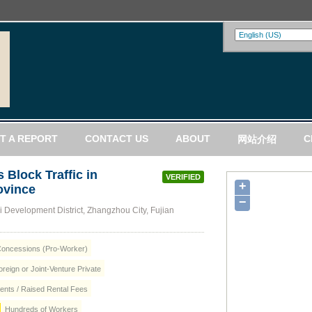
T A REPORT
CONTACT US
ABOUT
C
网站介绍
 Block Traffic in
VERIFIED
+
ovince
−
 Development District, Zhangzhou City, Fujian
oncessions (Pro-Worker)
reign or Joint-Venture Private
nts / Raised Rental Fees
Hundreds of Workers