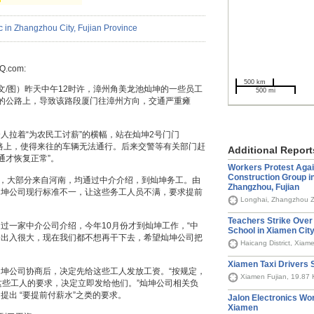
Q.com:
500 km
祥文/图）昨天中午12时许，漳州角美龙池灿坤的一些员工
500 mi
的公路上，导致该路段厦门往漳州方向，交通严重瘫
人拉着“为农民工讨薪”的横幅，站在灿坤2号门门
路上，使得来往的车辆无法通行。后来交警等有关部门赶
Additional Report
通才恢复正常”。
Workers Protest Aga
Construction Group i
人，大部分来自河南，均通过中介介绍，到灿坤务工。由
Zhangzhou, Fujian
灿坤公司现行标准不一，让这些务工人员不满，要求提前
Longhai, Zhangzhou Zh
Teachers Strike Over
过一家中介公司介绍，今年10月份才到灿坤工作，“中
School in Xiamen City
资出入很大，现在我们都不想再干下去，希望灿坤公司把
Haicang District, Xiam
Xiamen Taxi Drivers S
坤公司协商后，决定先给这些工人发放工资。“按规定，
Xiamen Fujian, 19.87
这些工人的要求，决定立即发给他们。”灿坤公司相关负
出 “要提前付薪水”之类的要求。
Jalon Electronics Wor
Xiamen