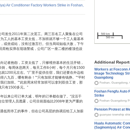
公司发生2011年第二次罢工。两三百名工人聚集在公司
500 km
500 mi
因为工人的基本工资太低，不加班就不够一个工人最基本
路，或坐或站，没有过激言行。但当局却如临大敌，下午
员荷枪实弹在现场警戒，公司厂区一座二楼的楼顶也设
Additional Report
人向记者抱怨，工资太低了，只够维持基本的生活开销，
倒，每周休息两天，每天工作8小时，每个月只有1500
Workers at Foxconn A
就1200元左右。“厂里不提供住宿，我们还要在外边租
Image Technology Str
Guangdong
八九百，哪有剩余！”“只有加班才能够有钱挣。”“平时
我们加班。”“此前周末经常加班可以拿到双倍工资，那
Foshan, Guangdong, 
只有1500多元。”
Foshan Fengfu Auto P
Strike
年以来公司订单大减，明年的订单都在做了。“没活干
Foshan Guangdong Pr
这位管理人员透露，公司目前面临比2008年更为严重的
Pension Protest at Me
为待遇低而停工的事件，但在公司高层的协调后给工人加薪
guanyao township shi
Hualu Automatic Cont
(Saginomiya) Air Con