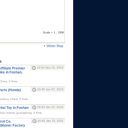
Scale = 1 : 28M
Wider Map
s
13:00 Nov 15, 2010
ffiliate Premier
ike in Foshan,
China, 0 Kms
13:45 Jun 07, 2010
arts (Honda)
ovince China, 0 Kms
19:43 Jan 12, 2010
itai Toy in Foshan
shan foshan guangdong, 0 Kms
16:40 Jan 15, 2011
rol Co.
ditioner Factory