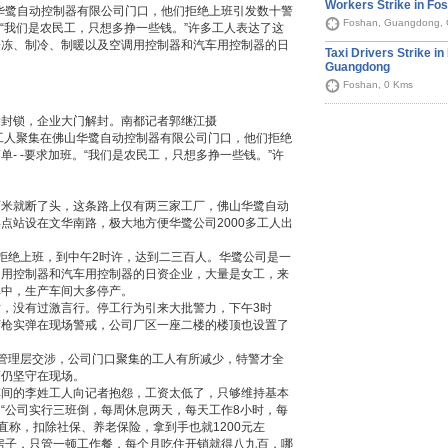
Workers Strike in Fo
山华鹭自动控制器有限公司门口，他们拒绝上班引发数十警
Foshan, Guangdong, 
。“我们是农民工，只想多挣一些钱。”许多工人表达了这
冷冻、制冷、制暖以及空调用控制器和汽车用控制器的日
Taxi Drivers Strike in
Guangdong
Foshan, 0 Kms
除封锁，企业大门解封。南都记者郭继江摄
工人聚集在佛山华鹭自动控制器有限公司门口，他们拒绝
- -要求加班。“我们是农民工，只想多挣一些钱。”许
百米就断了头，这条路上仅有两三家工厂，佛山华鹭自动
点站设在文华南路，极大地方便华鹭公司2000多工人出
拒绝上班，到中午2时许，达到二三百人。华鹭公司是一
调用控制器和汽车用控制器的日资企业，大量是女工，来
其中，生产车间大多停产。
，没有过激言行。停工行为引来大批警力，下午3时
荷枪实弹在现场警戒，公司厂区一座二楼的楼顶也设置了
管理层交涉，公司门口聚集的工人有所减少，特警才全
警仍坚守在现场。
车间的李姓工人向记者抱怨，工资太低了，只够维持基本
“公司实行三班倒，每周休息两天，每天工作8小时，每
一直称，扣除社保、养老保险，拿到手也就1200元左
房子，只管一顿工作餐，每个月吃住开销就得八九百，哪