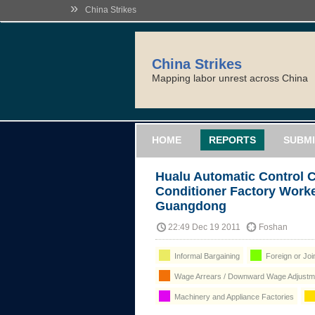
»
China Strikes
China Strikes
Mapping labor unrest across China
HOME
REPORTS
SUBMI
Hualu Automatic Control C
Conditioner Factory Worke
Guangdong
22:49 Dec 19 2011
Foshan
Informal Bargaining
Foreign or Joi
Wage Arrears / Downward Wage Adjustme
Machinery and Appliance Factories