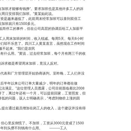
有加班才能够有钱挣”。要求加班也是其他许多工人的诉
六周日安排我们加班。”黄某如此说。
工资是越来越低了，此前周末经常加班可以拿到双倍工
加班就只有1500多元。
低而停工的事件，但在公司高层的协调后给工人加薪平
工人周末加班的时间，收入锐减。每周5天、每天8小时
人们却不乐意了。四川工人黄某直言，虽然现在工作时间
服不起来。“我们是农民
有什么用。”黄说，过去经常加班，每个月有两三千的收
。
的诉求都是希望周末加班，竟没人反对。
人代表和厂方管理层开始协商谈判。至昨晚，工人们并没
年后半年以来公司订单大量减少，明年的订单都在做
法满足。”这位管理人员透露，公司目前面临着比2008
讲了，离过年还有一个月，可以提前回家，工资照发，但
降低的问题，该人士明确表示，“考虑到物价上涨的因
工人提出通过裁员增加在岗工人的收入，这个建议并没有得
但心里反倒慌了。不加班，工资从3000元变成了1500
一年到头攒不到钱有什么用。 ———工人