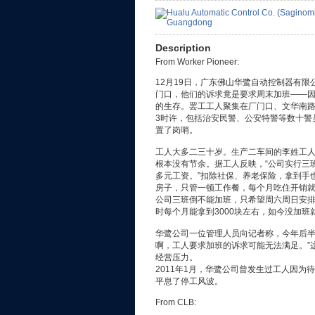
Description
From Worker Pioneer:
12月19日，广东佛山华鹭自动控制器有限
门口，他们的诉求竟是要求周末加班——
的生存。罢工工人聚集在厂门口、文华南
3时许，包括治安民警、公安特警等数十警
置了岗哨。
工人大多二三十岁。生产二车间的李姓工
根本没有节余。据工人反映，“公司实行三班
多元工资。”扣除社保、养老保险，拿到手也
房子，只管一顿工作餐，每个月吃住开销就得
公司三班倒不能加班，只希望周六周日安排
时每个月能拿到3000块左右，如今没加班就
华鹭公司一位管理人员向记者称，今年后半
啊，工人要求加班的诉求可能无法满足。”
经营压力。
2011年1月，华鹭公司曾发生过工人因
平息了停工风波。
From CLB: