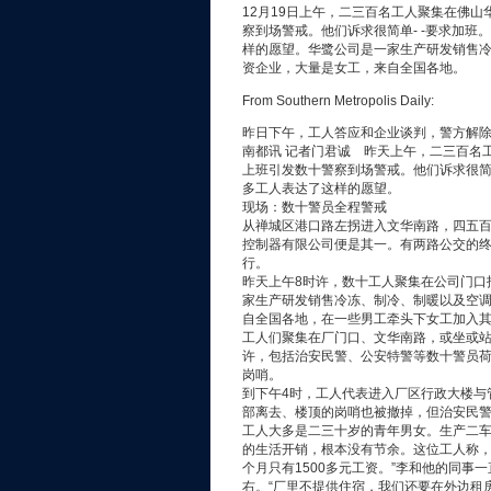
12月19日上午，二三百名工人聚集在佛
察到场警戒。他们诉求很简单- -要求加班
样的愿望。华鹭公司是一家生产研发销售
资企业，大量是女工，来自全国各地。
From Southern Metropolis Daily:
昨日下午，工人答应和企业谈判，警方解
南都讯 记者门君诚 昨天上午，二三百名
上班引发数十警察到场警戒。他们诉求很简单
多工人表达了这样的愿望。
现场：数十警员全程警戒
从禅城区港口路左拐进入文华南路，四五
控制器有限公司便是其一。有两路公交的终
行。
昨天上午8时许，数十工人聚集在公司门口
家生产研发销售冷冻、制冷、制暖以及空
自全国各地，在一些男工牵头下女工加入
工人们聚集在厂门口、文华南路，或坐或站
许，包括治安民警、公安特警等数十警员
岗哨。
到下午4时，工人代表进入厂区行政大楼与
部离去、楼顶的岗哨也被撤掉，但治安民
工人大多是二三十岁的青年男女。生产二
的生活开销，根本没有节余。这位工人称，
个月只有1500多元工资。”李和他的同事
右。“厂里不提供住宿，我们还要在外边租