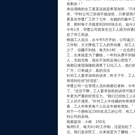
有剩余！”
来自湖南的女工黄某说就是希望加班，“只
求。“平时公司三班倒不能加班，只希望周
黄某在华鹭厂工作了七年，在她的印象中
资，那时每个月能拿到3000块左右，如今没
今年1月，华鹭公司曾发生过工人因为待遇
息了停工风波。
根据工人说法，从今年5月开始，公司减少
工作制，大大降低了工人的劳动量，但工
少了，但赚不到钱，每天8小时，一点也舒
工，出来就是为了赚钱，一年到头攒不到钱
入，无怨无悔，现在不加班反倒心里慌了
南都记者现场随机调查了12位工人，他们
厂方：订单减少，真的没活
针对工人要求加班的诉求，昨天下午，工
有得到任何“好消息”。
华鹭公司一位管理人员向南都记者称，今
了。“没活干啊，工人要求加班的诉求可能无
年更为严重的经营压力。“我们已经给工人
工人仍不满意。”针对工人中传播的年终奖
素，工人年终奖每个人比去年都有增加。”
对于一个拥有近2300名员工的公司，有
到公司的采纳。
线索提供：小林 150元
每周5天、每天8小时工作制，活是轻松了，
元。我们是农民工，出来就是为了赚钱，