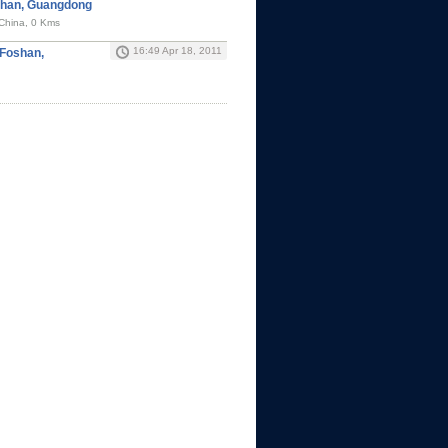
shan, Guangdong
China, 0 Kms
16:49 Apr 18, 2011
 Foshan,