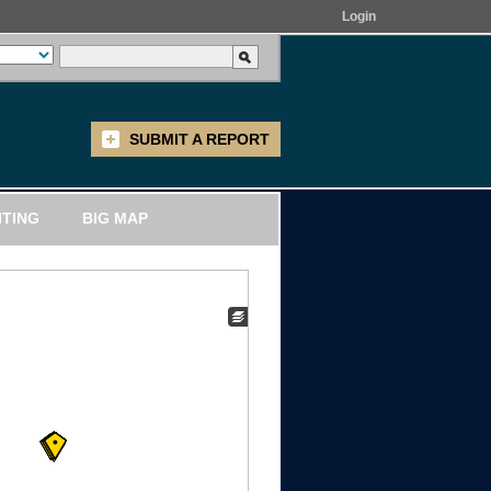
Login
SUBMIT A REPORT
ITING
BIG MAP