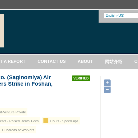
T A REPORT
CONTACT US
ABOUT
C
网站介绍
o. (Saginomiya) Air
VERIFIED
+
rs Strike in Foshan,
−
nt-Venture Private
nts / Raised Rental Fees
Hours / Speed-ups
Hundreds of Workers