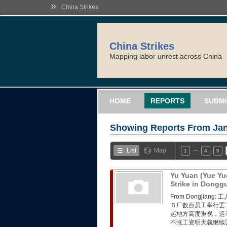
»
China Strikes
China Strikes
Mapping labor unrest across China
HOME
REPORTS
SUBMI
Showing Reports From
Jan
…
List
Map
1
4
5
Yu Yuan (Yue Yu
Strike in Dong
From Dongji
６厂数百员工举行罢
起地方高度重视，运
不涨工资明天就继续