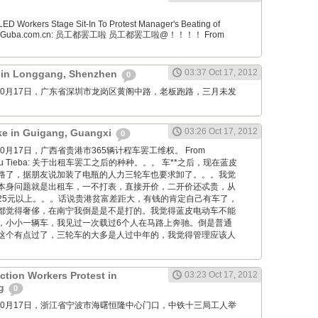
D Workers Stage Sit-In To Protest Manager's Beating of
From Guba.com.cn: 员工都罢工啦 员工都罢工啦@！！！！ From
03:37 Oct 17, 2012
t in Longgang, Shenzhen
0
wang: 10月17日，广东省深圳市龙岗区黄阁中路，老板跑路，三月未发
。
03:26 Oct 17, 2012
ike in Guigang, Guangxi
0
ng: 10月17日，广西省贵港市365辆计程车罢工维权。 From
 Baidu Tieba: 关于出租车罢工之后的种种。。。 车**之后，现在蓝皮
路了，据朋友说加装了电瓶的人力三轮车也要求卸了。。。我觉
本身问题就是出租车，一不打表，直接开价，二开价还忒贵，从
25元以上。。。话说贵港贫富差距大，有钱的肯定自己有车了，
都觉得奢侈，在南宁我倒是是不是打的。我觉得蓝皮电动车不能
，小小一辆车，我见过一次载过6个人在马路上奔驰。倒是普通
这个有点过了，三轮车的大多是人过中年的，我觉得管理应该人
ction Workers Protest in
03:23 Oct 17, 2012
ng
0
wang: 10月17日，浙江省宁波市海曙恒隆中心门口，中铁十三局工人举