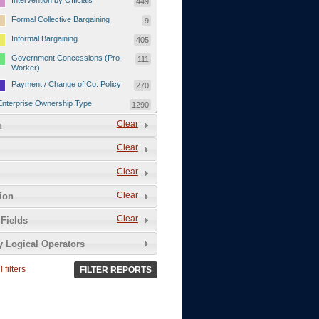
Intervention by Officials
449
Formal Collective Bargaining
9
Informal Bargaining
405
Government Concessions (Pro-
111
Worker)
Payment / Change of Co. Policy
270
Enterprise Ownership Type
1290
SOEs / Collectives / Public
Clear
372
n
Sector
Clear
Domestic Private
551
Foreign or Joint-Venture Private
328
Clear
Self-Employed
39
Clear
tion
Grievances and Demands
2133
Clear
Fields
Food
13
y Logical Operators
Higher Wages
256
Wage Arrears / Downward
669
 filters
FILTER REPORTS
Wage Adjustments / Raised
Rental Fees
Injuries / Illnesses / Deaths /
38
Safety