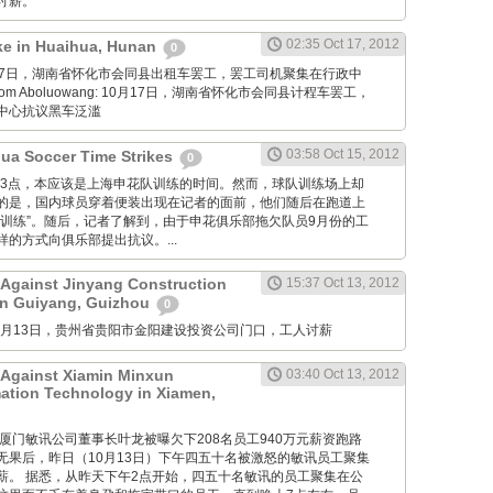
讨薪。
02:35 Oct 17, 2012
ike in Huaihua, Hunan
0
: 10月17日，湖南省怀化市会同县出租车罢工，罢工司机聚集在行政中
m Aboluowang: 10月17日，湖南省怀化市会同县计程车罢工，
中心抗议黑车泛滥
03:58 Oct 15, 2012
ua Soccer Time Strikes
0
 昨日下午3点，本应该是上海申花队训练的时间。然而，球队训练场上却
的是，国内球员穿着便装出现在记者的面前，他们随后在跑道上
“训练”。随后，记者了解到，由于申花俱乐部拖欠队员9月份的工
的方式向俱乐部提出抗议。...
 Against Jinyang Construction
15:37 Oct 13, 2012
in Guiyang, Guizhou
0
M: 10月13日，贵州省贵阳市金阳建设投资公司门口，工人讨薪
 Against Xiamin Minxun
03:40 Oct 13, 2012
mation Technology in Xiamen,
g Net: 厦门敏讯公司董事长叶龙被曝欠下208名员工940万元薪资跑路
无果后，昨日（10月13日）下午四五十名被激怒的敏讯员工聚集
薪。 据悉，从昨天下午2点开始，四五十名敏讯的员工聚集在公