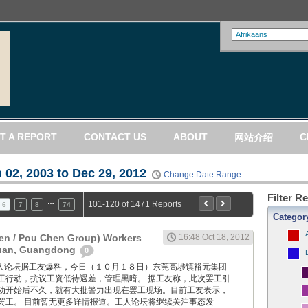
T A REPORT
CONTACT US
ABOUT
C
网站介绍
 02, 2003 to Dec 29, 2012
Change Date Range
Filter R
…
101-120 of 1471 Reports
6
7
8
74
Categor
en / Pou Chen Group) Workers
16:48 Oct 18, 2012
guan, Guangdong
0
ang: 工人论坛据工友爆料，今日（１０月１８日）东莞高埗镇裕元集团
工行动，抗议工资低待遇差，管理黑暗。 据工友称，此次罢工引
动开始后不久，就有大批警力出现在罢工现场。目前工友表示，
罢工。 目前暂无更多详情报道。工人论坛将继续关注事态发