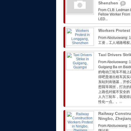
Shenzhen
0
From CLB: Ledman LE
Fellow Worker 
LED...
Workers Protes
From Aboluo
工资，工人堵路维权
Taxi Drivers Str
From Aboluowa
Guigang Ba on
的电动三轮车不能上
得吧贵港出租车其实
东站到肯德基，开价
想我等屌丝，打次的
上路也对挺不安全的
人力三轮车，我觉得
性化一点。。...
Railway Constru
Ningbo, Zhejia
From Aboluo
牌讨薪。