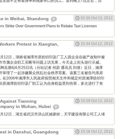
这里面不乏有着身孕和拖家带口的员工。直到晚上7点左右，员
02:30 Oct 13, 2012
ike in Weihai, Shandong
0
ers Strike Over Government Plans to Retake Taxi Licenses
Workers Protest in Xiangtan,
15:34 Oct 12, 2012
M: 10月12日，湖南省湘潭市原纺织印染厂工人因企业在破产改制中被
作市属企业职工买断等问题上访无果，今天走上街头游行示威。
: 红网岳塘站6月25日讯（分站记者 何蔚 通讯员 刘倩）近日，湘潭
开审理了一起涉嫌聚众扰乱社会秩序罪案。该案三名被告均系原
，在2006年湘潭市人民政府按照相关文件和规定对原湘潭纺织印
但原湘潭纺织印染厂职工认为自身权益受到伤害，多次进行了有
 Against Tianning
15:29 Oct 12, 2012
ompany in Wuhan, Hubei
0
M: 10月12日，湖北省武汉市洪山区姚家岭，天宇建设有限公司工人堵
otest in Danshui, Guangdong
15:18 Oct 12, 2012