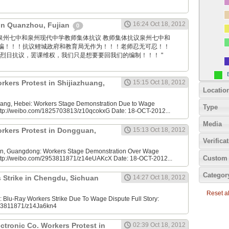
16:24 Oct 18, 2012
 in Quanzhou, Fujian
0
 Sina: 泉州七中和泉州现代中学教师集体抗议 教师集体抗议泉州七中和
骗！！！抗议鲤城政府和教育局无作为！！！老师忍无可忍！！
着烈日抗议，罢课维权，我们只是想要要回我们的编制！！！ "
rkers Protest in Shijiazhuang,
15:15 Oct 18, 2012
Locatio
uang, Hebei: Workers Stage Demonstration Due to Wage
Type
 http://weibo.com/1825703813/z10qcokxG Date: 18-OCT-2012...
Media
rkers Protest in Dongguan,
15:13 Oct 18, 2012
Verifica
, Guangdong: Workers Stage Demonstration Over Wage
Custom 
 http://weibo.com/2953811871/z14eUAKcX Date: 18-OCT-2012...
Categor
 Strike in Chengdu, Sichuan
14:27 Oct 18, 2012
Reset all
Blu-Ray Workers Strike Due To Wage Dispute Full Story:
953811871/z14Ja6kn4
tronic Co. Workers Protest in
02:39 Oct 18, 2012