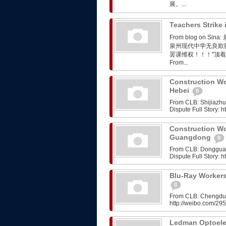
展。...
Teachers Strike
From blog on
泉州现代中学无良欺
罢课维权！！！"顶
From...
Construction Wo
Hebei
0
From CLB: Shijiazh
Dispute Full Story:
Construction Wo
Guangdong
0
From CLB: Dongguan
Dispute Full Story:
Blu-Ray Workers
0
From CLB: Chengdu: 
http://weibo.com/2
Ledman Optoelec