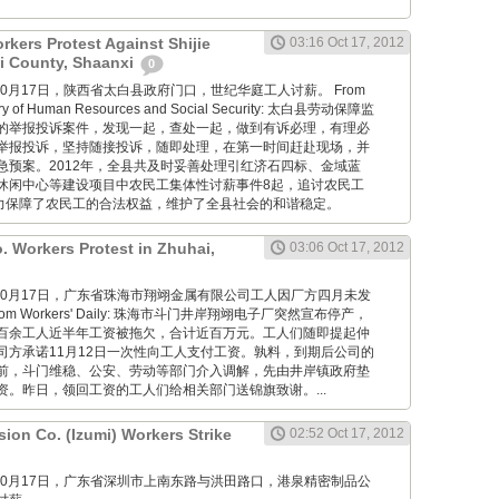
kers Protest Against Shijie
03:16 Oct 17, 2012
ai County, Shaanxi
0
ang: 10月17日，陕西省太白县政府门口，世纪华庭工人讨薪。 From
istry of Human Resources and Social Security: 太白县劳动保障监
的举报投诉案件，发现一起，查处一起，做到有诉必理，有理必
举报投诉，坚持随接投诉，随即处理，在第一时间赶赴现场，并
急预案。2012年，全县共及时妥善处理引红济石四标、金域蓝
休闲中心等建设项目中农民工集体性讨薪事件8起，追讨农民工
有力保障了农民工的合法权益，维护了全县社会的和谐稳定。
. Workers Protest in Zhuhai,
03:06 Oct 17, 2012
wang: 10月17日，广东省珠海市翔翊金属有限公司工人因厂方四月未发
m Workers' Daily: 珠海市斗门井岸翔翊电子厂突然宣布停产，
百余工人近半年工资被拖欠，合计近百万元。工人们随即提起仲
司方承诺11月12日一次性向工人支付工资。孰料，到期后公司的
前，斗门维稳、公安、劳动等部门介入调解，先由井岸镇政府垫
资。昨日，领回工资的工人们给相关部门送锦旗致谢。...
ion Co. (Izumi) Workers Strike
02:52 Oct 17, 2012
wang: 10月17日，广东省深圳市上南东路与洪田路口，港泉精密制品公