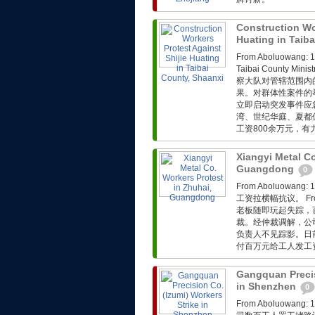
Construction Wor
Huating in Taib
From Aboluow
Taibai County Min
察大队对管辖范围内
果。对群体性案件的
立即启动突发事件应
湾、世纪华庭、夏都
工资800余万元，
Xiangyi Metal Co
Guangdong
0
From Aboluo
工资拉横幅抗议。 Fro
老板随即玩起失踪，
裁。经仲裁调解，公
负责人不见踪影。日
付百万元给工人发工
Gangquan Precis
in Shenzhen
0
From Aboluo