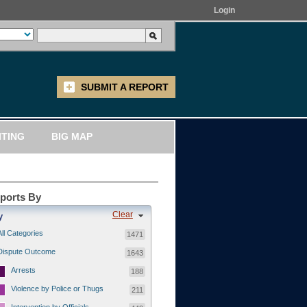
Login
SUBMIT A REPORT
ITING
BIG MAP
eports By
Clear
y
All Categories
1471
Dispute Outcome
1643
Arrests
188
Violence by Police or Thugs
211