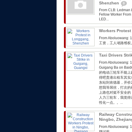
Shenzhen
0
From CLB: Ledman LE
Fellow Worker 
LED...
Workers Protes
From Aboluo
工资，工人堵路维权
Taxi Drivers Str
From Aboluowa
Guigang Ba on
的电动三轮车不能上
得吧贵港出租车其实
东站到肯德基，开价
想我等屌丝，打次的
上路也对挺不安全的
人力三轮车，我觉得
性化一点。。...
Railway Constru
Ningbo, Zhejia
From Aboluo
牌讨薪。