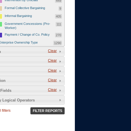
Intervention by Officials
449
Formal Collective Bargaining
9
Informal Bargaining
405
Government Concessions (Pro-
111
Worker)
Payment / Change of Co. Policy
270
Enterprise Ownership Type
1290
SOEs / Collectives / Public
Clear
372
n
Sector
Clear
Domestic Private
551
Foreign or Joint-Venture Private
328
Clear
Self-Employed
39
Clear
tion
Grievances and Demands
2133
Clear
Fields
Food
13
y Logical Operators
Higher Wages
256
Wage Arrears / Downward
669
 filters
FILTER REPORTS
Wage Adjustments / Raised
Rental Fees
Injuries / Illnesses / Deaths /
38
Safety