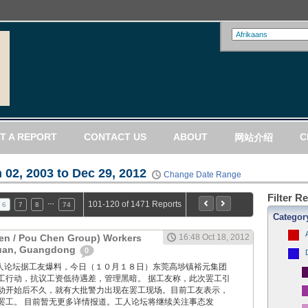
T A REPORT
CONTACT US
ABOUT
C
网站介绍
 02, 2003 to Dec 29, 2012
Change Date Range
Filter R
…
101-120 of 1471 Reports
6
7
8
74
Categor
en / Pou Chen Group) Workers
16:48 Oct 18, 2012
guan, Guangdong
0
ang: 工人论坛据工友爆料，今日（１０月１８日）东莞高埗镇裕元集团
工行动，抗议工资低待遇差，管理黑暗。 据工友称，此次罢工引
动开始后不久，就有大批警力出现在罢工现场。目前工友表示，
罢工。 目前暂无更多详情报道。工人论坛将继续关注事态发