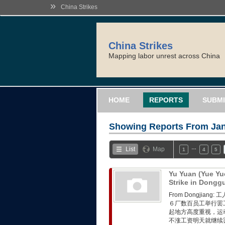
»
China Strikes
China Strikes
Mapping labor unrest across China
HOME
REPORTS
SUBMI
Showing Reports From
Jan
…
List
Map
1
4
5
Yu Yuan (Yue Yu
Strike in Dong
From Dongji
６厂数百员工举行罢
起地方高度重视，运
不涨工资明天就继续