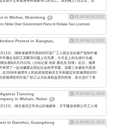
这里面不乏有着身孕和拖家带口的员工。直到晚上7点左右，员
02:30 Oct 13, 2012
ike in Weihai, Shandong
0
ers Strike Over Government Plans to Retake Taxi Licenses
Workers Protest in Xiangtan,
15:34 Oct 12, 2012
M: 10月12日，湖南省湘潭市原纺织印染厂工人因企业在破产改制中被
作市属企业职工买断等问题上访无果，今天走上街头游行示威。
: 红网岳塘站6月25日讯（分站记者 何蔚 通讯员 刘倩）近日，湘潭
开审理了一起涉嫌聚众扰乱社会秩序罪案。该案三名被告均系原
，在2006年湘潭市人民政府按照相关文件和规定对原湘潭纺织印
但原湘潭纺织印染厂职工认为自身权益受到伤害，多次进行了有
 Against Tianning
15:29 Oct 12, 2012
ompany in Wuhan, Hubei
0
M: 10月12日，湖北省武汉市洪山区姚家岭，天宇建设有限公司工人堵
otest in Danshui, Guangdong
15:18 Oct 12, 2012