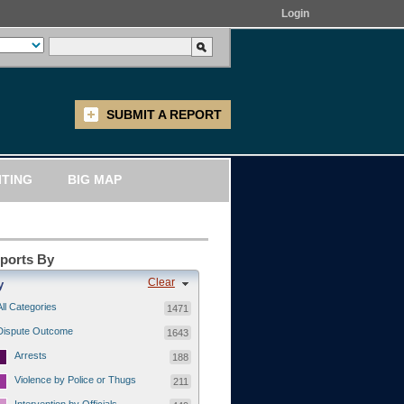
Login
SUBMIT A REPORT
ITING
BIG MAP
eports By
Clear
y
All Categories
1471
Dispute Outcome
1643
Arrests
188
Violence by Police or Thugs
211