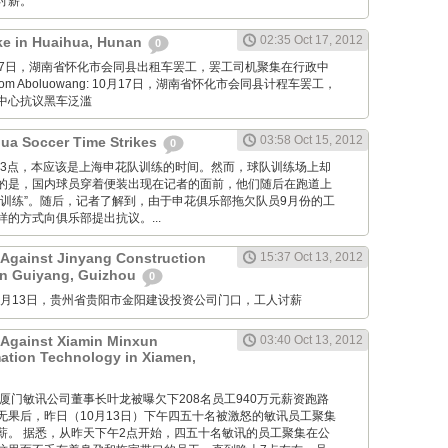
讨薪。
02:35 Oct 17, 2012
ike in Huaihua, Hunan
0
: 10月17日，湖南省怀化市会同县出租车罢工，罢工司机聚集在行政中
m Aboluowang: 10月17日，湖南省怀化市会同县计程车罢工，
中心抗议黑车泛滥
03:58 Oct 15, 2012
ua Soccer Time Strikes
0
 昨日下午3点，本应该是上海申花队训练的时间。然而，球队训练场上却
的是，国内球员穿着便装出现在记者的面前，他们随后在跑道上
“训练”。随后，记者了解到，由于申花俱乐部拖欠队员9月份的工
的方式向俱乐部提出抗议。...
 Against Jinyang Construction
15:37 Oct 13, 2012
in Guiyang, Guizhou
0
M: 10月13日，贵州省贵阳市金阳建设投资公司门口，工人讨薪
 Against Xiamin Minxun
03:40 Oct 13, 2012
mation Technology in Xiamen,
g Net: 厦门敏讯公司董事长叶龙被曝欠下208名员工940万元薪资跑路
无果后，昨日（10月13日）下午四五十名被激怒的敏讯员工聚集
薪。 据悉，从昨天下午2点开始，四五十名敏讯的员工聚集在公