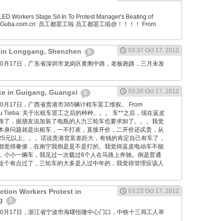
D Workers Stage Sit-In To Protest Manager's Beating of
From Guba.com.cn: 员工都罢工啦 员工都罢工啦@！！！！ From
03:37 Oct 17, 2012
t in Longgang, Shenzhen
0
wang: 10月17日，广东省深圳市龙岗区黄阁中路，老板跑路，三月未发
。
03:26 Oct 17, 2012
ike in Guigang, Guangxi
0
ng: 10月17日，广西省贵港市365辆计程车罢工维权。 From
 Baidu Tieba: 关于出租车罢工之后的种种。。。 车**之后，现在蓝皮
路了，据朋友说加装了电瓶的人力三轮车也要求卸了。。。我觉
本身问题就是出租车，一不打表，直接开价，二开价还忒贵，从
25元以上。。。话说贵港贫富差距大，有钱的肯定自己有车了，
都觉得奢侈，在南宁我倒是是不是打的。我觉得蓝皮电动车不能
，小小一辆车，我见过一次载过6个人在马路上奔驰。倒是普通
这个有点过了，三轮车的大多是人过中年的，我觉得管理应该人
ction Workers Protest in
03:23 Oct 17, 2012
ng
0
wang: 10月17日，浙江省宁波市海曙恒隆中心门口，中铁十三局工人举