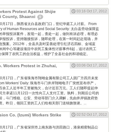
kers Protest Against Shijie
03:16 Oct 17, 2012
ai County, Shaanxi
0
ang: 10月17日，陕西省太白县政府门口，世纪华庭工人讨薪。 From
istry of Human Resources and Social Security: 太白县劳动保障监
的举报投诉案件，发现一起，查处一起，做到有诉必理，有理必
举报投诉，坚持随接投诉，随即处理，在第一时间赶赴现场，并
急预案。2012年，全县共及时妥善处理引红济石四标、金域蓝
休闲中心等建设项目中农民工集体性讨薪事件8起，追讨农民工
有力保障了农民工的合法权益，维护了全县社会的和谐稳定。
. Workers Protest in Zhuhai,
03:06 Oct 17, 2012
wang: 10月17日，广东省珠海市翔翊金属有限公司工人因厂方四月未发
m Workers' Daily: 珠海市斗门井岸翔翊电子厂突然宣布停产，
百余工人近半年工资被拖欠，合计近百万元。工人们随即提起仲
司方承诺11月12日一次性向工人支付工资。孰料，到期后公司的
前，斗门维稳、公安、劳动等部门介入调解，先由井岸镇政府垫
资。昨日，领回工资的工人们给相关部门送锦旗致谢。...
ion Co. (Izumi) Workers Strike
02:52 Oct 17, 2012
wang: 10月17日，广东省深圳市上南东路与洪田路口，港泉精密制品公