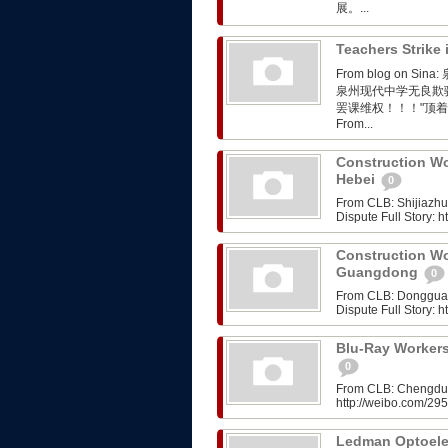
展。...
Teachers Strike
From blog on
泉州现代中学无良欺
罢课维权！！！"顶
From...
Construction Wo
Hebei
0
From CLB: Shijiazh
Dispute Full Story:
Construction Wo
Guangdong
0
From CLB: Dongguan
Dispute Full Story:
Blu-Ray Workers
0
From CLB: Chengdu: 
http://weibo.com/2
Ledman Optoelec