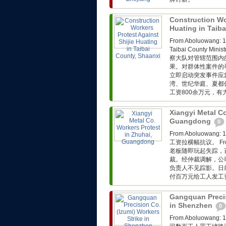
Construction Wor
Huating in Taib
From Aboluow
Taibai County Min
察大队对管辖范围内
果。对群体性案件的
立即启动突发事件应
湾、世纪华庭、夏都
工资800余万元，
Xiangyi Metal Co
Guangdong
0
From Aboluo
工资拉横幅抗议。 Fro
老板随即玩起失踪，
裁。经仲裁调解，公
负责人不见踪影。日
付百万元给工人发工
Gangquan Precis
in Shenzhen
0
From Aboluo