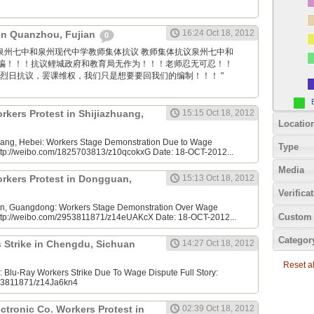
16:24 Oct 18, 2012
 in Quanzhou, Fujian
0
 Sina: 泉州七中和泉州现代中学教师集体抗议 教师集体抗议泉州七中和
骗！！！抗议鲤城政府和教育局无作为！！！老师忍无可忍！！
着烈日抗议，罢课维权，我们只是想要要回我们的编制！！！ "
rkers Protest in Shijiazhuang,
15:15 Oct 18, 2012
Locatio
uang, Hebei: Workers Stage Demonstration Due to Wage
Type
 http://weibo.com/1825703813/z10qcokxG Date: 18-OCT-2012...
Media
rkers Protest in Dongguan,
15:13 Oct 18, 2012
Verifica
, Guangdong: Workers Stage Demonstration Over Wage
Custom 
 http://weibo.com/2953811871/z14eUAKcX Date: 18-OCT-2012...
Categor
 Strike in Chengdu, Sichuan
14:27 Oct 18, 2012
Reset all
Blu-Ray Workers Strike Due To Wage Dispute Full Story:
953811871/z14Ja6kn4
tronic Co. Workers Protest in
02:39 Oct 18, 2012