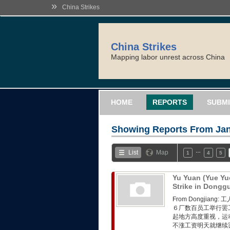
»
China Strikes
China Strikes
Mapping labor unrest across China
HOME
REPORTS
SUBMI
Showing Reports From
Jan
…
List
Map
1
4
5
Yu Yuan (Yue Yu
Strike in Dong
From Dongji
６厂数百员工举行罢
起地方高度重视，运
不涨工资明天就继续