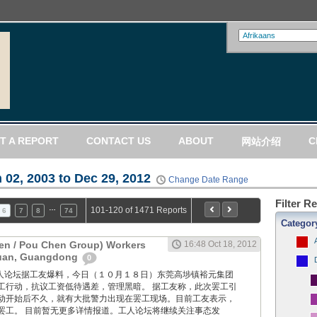
T A REPORT
CONTACT US
ABOUT
C
网站介绍
 02, 2003 to Dec 29, 2012
Change Date Range
Filter R
…
101-120 of 1471 Reports
6
7
8
74
Categor
en / Pou Chen Group) Workers
16:48 Oct 18, 2012
guan, Guangdong
0
ang: 工人论坛据工友爆料，今日（１０月１８日）东莞高埗镇裕元集团
工行动，抗议工资低待遇差，管理黑暗。 据工友称，此次罢工引
动开始后不久，就有大批警力出现在罢工现场。目前工友表示，
罢工。 目前暂无更多详情报道。工人论坛将继续关注事态发