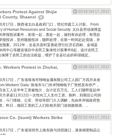
kers Protest Against Shijie
03:16 Oct 17, 2012
ai County, Shaanxi
0
ang: 10月17日，陕西省太白县政府门口，世纪华庭工人讨薪。 From
istry of Human Resources and Social Security: 太白县劳动保障监
的举报投诉案件，发现一起，查处一起，做到有诉必理，有理必
举报投诉，坚持随接投诉，随即处理，在第一时间赶赴现场，并
急预案。2012年，全县共及时妥善处理引红济石四标、金域蓝
休闲中心等建设项目中农民工集体性讨薪事件8起，追讨农民工
有力保障了农民工的合法权益，维护了全县社会的和谐稳定。
. Workers Protest in Zhuhai,
03:06 Oct 17, 2012
wang: 10月17日，广东省珠海市翔翊金属有限公司工人因厂方四月未发
m Workers' Daily: 珠海市斗门井岸翔翊电子厂突然宣布停产，
百余工人近半年工资被拖欠，合计近百万元。工人们随即提起仲
司方承诺11月12日一次性向工人支付工资。孰料，到期后公司的
前，斗门维稳、公安、劳动等部门介入调解，先由井岸镇政府垫
资。昨日，领回工资的工人们给相关部门送锦旗致谢。...
ion Co. (Izumi) Workers Strike
02:52 Oct 17, 2012
wang: 10月17日，广东省深圳市上南东路与洪田路口，港泉精密制品公