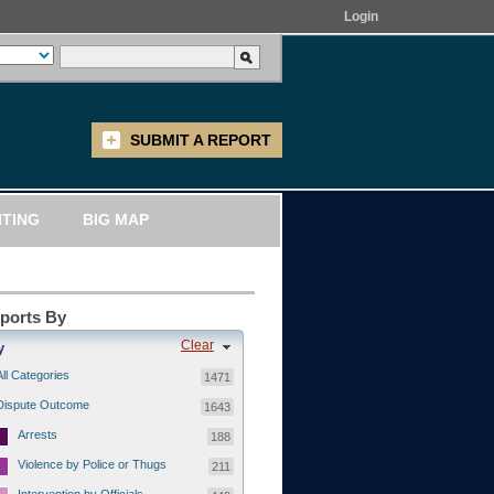
Login
SUBMIT A REPORT
ITING
BIG MAP
eports By
Clear
y
All Categories
1471
Dispute Outcome
1643
Arrests
188
Violence by Police or Thugs
211