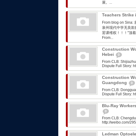
展。...
Teachers Strike
From blog on
泉州现代中学无良欺
罢课维权！！！"顶
From...
Construction Wo
Hebei
0
From CLB: Shijiazh
Dispute Full Story:
Construction Wo
Guangdong
0
From CLB: Dongguan
Dispute Full Story:
Blu-Ray Workers
0
From CLB: Chengdu: 
http://weibo.com/2
Ledman Optoelec