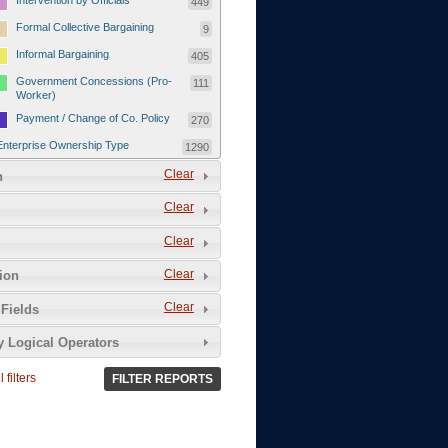
Intervention by Officials
449
Formal Collective Bargaining
9
Informal Bargaining
405
Government Concessions (Pro-
111
Worker)
Payment / Change of Co. Policy
270
Enterprise Ownership Type
1290
SOEs / Collectives / Public
Clear
372
n
Sector
Clear
Domestic Private
551
Foreign or Joint-Venture Private
328
Clear
Self-Employed
39
Clear
tion
Grievances and Demands
2133
Clear
Fields
Food
13
y Logical Operators
Higher Wages
256
Wage Arrears / Downward
669
 filters
FILTER REPORTS
Wage Adjustments / Raised
Rental Fees
Injuries / Illnesses / Deaths /
38
Safety