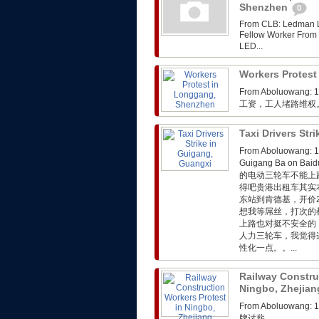
Shenzhen
0
From CLB: Ledman LE
Fellow Worker 
LED...
Workers Protes
From Aboluo
工资，工人堵路维权
Taxi Drivers Str
From Aboluowa
Guigang Ba on
的电动三轮车不能上
得吧贵港出租车其实
东站到肯德基，开价
想我等屌丝，打次的
上路也对挺不安全的
人力三轮车，我觉得
性化一点。。...
Railway Constru
Ningbo, Zhejia
From Aboluo
牌讨薪。