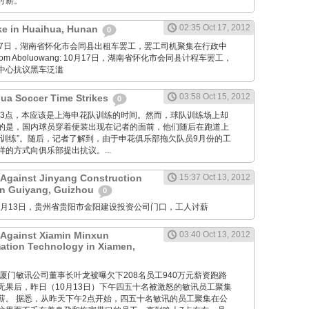
讨薪。
02:35 Oct 17, 2012
ike in Huaihua, Hunan
0
: 10月17日，湖南省怀化市会同县出租车罢工，罢工司机聚集在行政中
m Aboluowang: 10月17日，湖南省怀化市会同县计程车罢工，
中心抗议黑车泛滥
03:58 Oct 15, 2012
ua Soccer Time Strikes
0
 昨日下午3点，本应该是上海申花队训练的时间。然而，球队训练场上却
的是，国内球员穿着便装出现在记者的面前，他们随后在跑道上
“训练”。随后，记者了解到，由于申花俱乐部拖欠队员9月份的工
的方式向俱乐部提出抗议。...
 Against Jinyang Construction
15:37 Oct 13, 2012
in Guiyang, Guizhou
0
M: 10月13日，贵州省贵阳市金阳建设投资公司门口，工人讨薪
 Against Xiamin Minxun
03:40 Oct 13, 2012
mation Technology in Xiamen,
g Net: 厦门敏讯公司董事长叶龙被曝欠下208名员工940万元薪资跑路
无果后，昨日（10月13日）下午四五十名被激怒的敏讯员工聚集
薪。 据悉，从昨天下午2点开始，四五十名敏讯的员工聚集在公