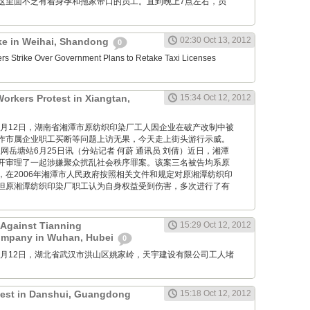
这里面不乏有着身孕和拖家带口的员工。直到晚上7点左右，员
02:30 Oct 13, 2012
ike in Weihai, Shandong
0
ers Strike Over Government Plans to Retake Taxi Licenses
Workers Protest in Xiangtan,
15:34 Oct 12, 2012
M: 10月12日，湖南省湘潭市原纺织印染厂工人因企业在破产改制中被
作市属企业职工买断等问题上访无果，今天走上街头游行示威。
: 红网岳塘站6月25日讯（分站记者 何蔚 通讯员 刘倩）近日，湘潭
开审理了一起涉嫌聚众扰乱社会秩序罪案。该案三名被告均系原
，在2006年湘潭市人民政府按照相关文件和规定对原湘潭纺织印
但原湘潭纺织印染厂职工认为自身权益受到伤害，多次进行了有
 Against Tianning
15:29 Oct 12, 2012
ompany in Wuhan, Hubei
0
M: 10月12日，湖北省武汉市洪山区姚家岭，天宇建设有限公司工人堵
otest in Danshui, Guangdong
15:18 Oct 12, 2012