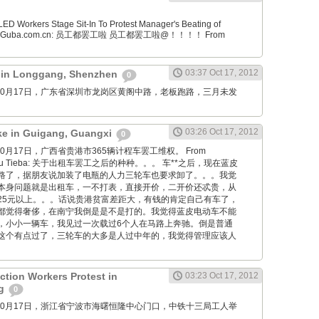
D Workers Stage Sit-In To Protest Manager's Beating of
From Guba.com.cn: 员工都罢工啦 员工都罢工啦@！！！！ From
03:37 Oct 17, 2012
t in Longgang, Shenzhen
0
wang: 10月17日，广东省深圳市龙岗区黄阁中路，老板跑路，三月未发
。
03:26 Oct 17, 2012
ike in Guigang, Guangxi
0
ng: 10月17日，广西省贵港市365辆计程车罢工维权。 From
 Baidu Tieba: 关于出租车罢工之后的种种。。。 车**之后，现在蓝皮
路了，据朋友说加装了电瓶的人力三轮车也要求卸了。。。我觉
本身问题就是出租车，一不打表，直接开价，二开价还忒贵，从
25元以上。。。话说贵港贫富差距大，有钱的肯定自己有车了，
都觉得奢侈，在南宁我倒是是不是打的。我觉得蓝皮电动车不能
，小小一辆车，我见过一次载过6个人在马路上奔驰。倒是普通
这个有点过了，三轮车的大多是人过中年的，我觉得管理应该人
ction Workers Protest in
03:23 Oct 17, 2012
ng
0
wang: 10月17日，浙江省宁波市海曙恒隆中心门口，中铁十三局工人举