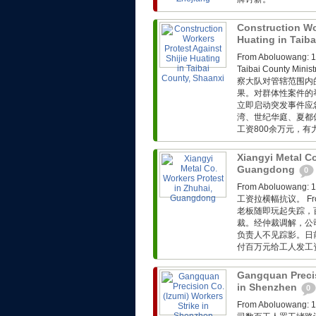
Construction Wor
Huating in Taib
From Aboluow
Taibai County Min
察大队对管辖范围内
果。对群体性案件的
立即启动突发事件应
湾、世纪华庭、夏都
工资800余万元，
Xiangyi Metal Co
Guangdong
0
From Aboluo
工资拉横幅抗议。 Fro
老板随即玩起失踪，
裁。经仲裁调解，公
负责人不见踪影。日
付百万元给工人发工
Gangquan Precis
in Shenzhen
0
From Aboluo