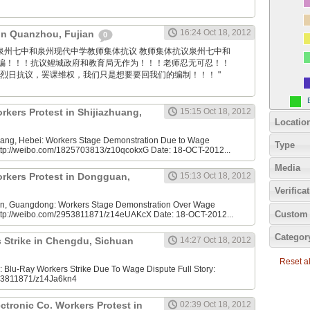
16:24 Oct 18, 2012
 in Quanzhou, Fujian
0
 Sina: 泉州七中和泉州现代中学教师集体抗议 教师集体抗议泉州七中和
骗！！！抗议鲤城政府和教育局无作为！！！老师忍无可忍！！
着烈日抗议，罢课维权，我们只是想要要回我们的编制！！！ "
rkers Protest in Shijiazhuang,
15:15 Oct 18, 2012
Locatio
uang, Hebei: Workers Stage Demonstration Due to Wage
Type
 http://weibo.com/1825703813/z10qcokxG Date: 18-OCT-2012...
Media
rkers Protest in Dongguan,
15:13 Oct 18, 2012
Verifica
, Guangdong: Workers Stage Demonstration Over Wage
Custom 
 http://weibo.com/2953811871/z14eUAKcX Date: 18-OCT-2012...
Categor
 Strike in Chengdu, Sichuan
14:27 Oct 18, 2012
Reset all
Blu-Ray Workers Strike Due To Wage Dispute Full Story:
953811871/z14Ja6kn4
tronic Co. Workers Protest in
02:39 Oct 18, 2012