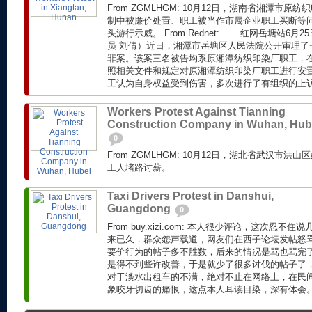
From ZGMLHGM: 10月12日，湖南省湘潭市
制中被廉价处置、职工被当作市属企业职工买断等
头游行示威。 From Rednet: 红网岳塘站6月2
员 刘倩）近日，湘潭市岳塘区人民法院公开审理了
罪案。该案三名被告均系原湘潭纺织印染厂职工，在
照相关文件和规定对原湘潭纺织印染厂职工进行安
工认为自身权益受到伤害，多次进行了有组织的上访。
Workers Protest Against Tianning
Construction Company in Wuhan, Hub
0
From ZGMLHGM: 10月12日，湖北省武汉市
工人堵路讨薪。
Taxi Drivers Protest in Danshui,
Guangdong
0
From buy.xizi.com: 本人很少评论，这次忍
来已久，群众怨声载道，网友们在西子论坛发帖怒
要价行为的帖子多不胜数，后来的情况是骂也骂完
是得不到些许改善，于是就少了很多讨伐的帖子了
对于淡水出租车的不满，绝对不止在网络上，在民
象咬牙切齿的痛恨，这点本人耳读目染，深有体会。.