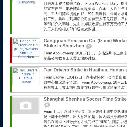
月未发工资拉横幅抗议。 From Workers' Dail
然宣布停产，老板随即玩起失踪，百余工人近半年
元。工人们随即提起仲裁。经仲裁调解，公司方承诺
付工资。孰料，到期后公司的负责人不见踪影。日
等部门介入调解，先由井岸镇政府垫付百万元给工
的工人们给相关部门送锦旗致谢。...
Gangquan Precision Co. (Izumi) Worke
Strike in Shenzhen
0
From Aboluowang: 10月17日，广东省深圳
制品公司数百工人罢工堵路讨薪。
Taxi Drivers Strike in Huaihua, Hunan
From Laowei: 10月17日，湖南省怀化市会同
政中心抗议黑车泛滥。 From Aboluowang: 1
程车罢工，罢工司机聚集在行政中心抗议黑车泛滥
Shanghai Shenhua Soccer Time Strike
0
From Titan: 昨日下午3点，本应该是上海申花
场上却十分安静。出人意料的是，国内球员穿着便
随后在跑道上以散步的方式完成了“训练”。随后，
拖欠队员9月份的工资，所以队员们以这样的方式向俱