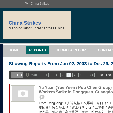
»
China Strikes
China Strikes
Mapping labor unrest across China
HOME
REPORTS
SUBMIT A REPORT
CONTAC
Showing Reports From
Jan 02, 2003 to Dec 29, 
…
…
List
Map
101-120 o
1
4
5
6
7
8
74
Yu Yuan (Yue Yuen / Pou Chen Group)
Workers Strike in Dongguan, Guangd
0
From Dongjiang: 工人论坛据工友爆料，今日
集团６厂数百员工举行罢工行动，抗议工资低待遇差
此次罢工引起地方高度重视，运动开始后不久，就