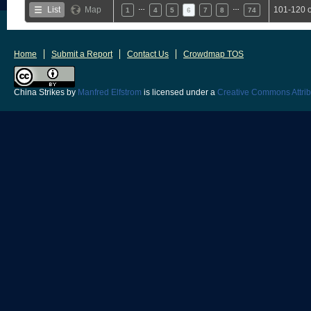
…
…
List
Map
101-120 o
1
4
5
6
7
8
74
Home
Submit a Report
Contact Us
Crowdmap TOS
China Strikes
by
Manfred Elfstrom
is licensed under a
Creative Commons Attrib