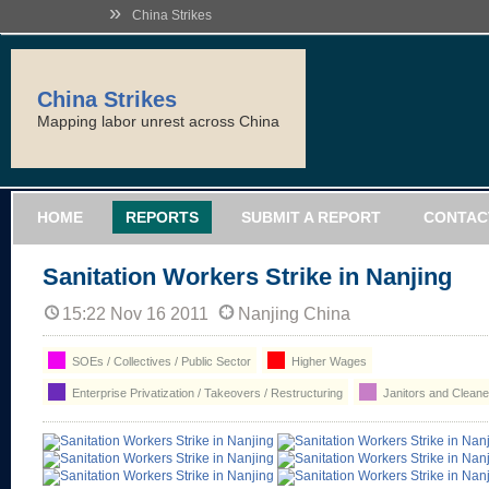
»
China Strikes
China Strikes
Mapping labor unrest across China
HOME
REPORTS
SUBMIT A REPORT
CONTAC
Sanitation Workers Strike in Nanjing
15:22 Nov 16 2011
Nanjing China
SOEs / Collectives / Public Sector
Higher Wages
Enterprise Privatization / Takeovers / Restructuring
Janitors and Cleane