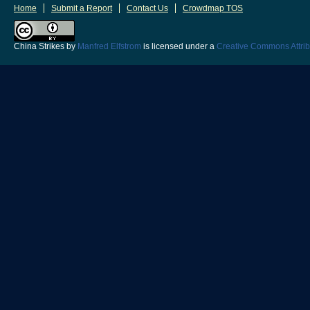
Home
Submit a Report
Contact Us
Crowdmap TOS
China Strikes
by
Manfred Elfstrom
is licensed under a
Creative Commons Attrib