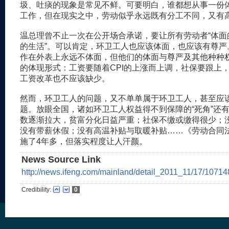
圾、吐痰的现象是常见不鲜。可要明白，谁都想从事一份
工作，但在现实之中，劳动似乎永远既有分工不同，又有
温总理曾不止一次在公开场合承诺，要让所有劳动者“体面的
的生活”。可以肯定，环卫工人也应该体面，也应该有尊严
作在外表上永远不体面，但他们的体面与尊严及其他种种
的体现形式：工资要随着CPI的上涨而上调，社保要跟上
工资改革也不应该缺少。
然而，环卫工人的问题，又不单单属于环卫工人，甚至应
题。放眼全国，诸如环卫工人权益得不到保障的“死角”还
数逐渐拉大，贫富分化日益严重；社保不缴或缴得很少；
没有带薪休假；没有高温补贴与取暖补贴……《劳动合同
施了4年多，但落实程度让人汗颜。
News Source Link
http://news.ifeng.com/mainland/detail_2011_11/17/1071
Credibility:
0