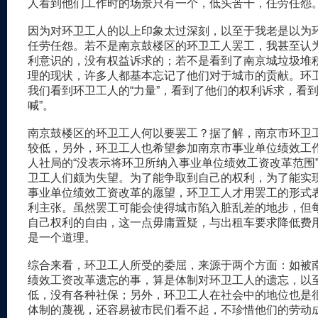
人看到他们工作时的场景只有一个，低头苦干，任劳任怨
因为对环卫工人的以上印象太过深刻，以至于我老是以为
任劳任怨。若不是南京鼓楼区的环卫工人罢工，我甚至认
利意识的，没有权益诉求的；若不是看到了南京城垃圾堆
理的现状，许多人都基本忘记了他们对于城市的贡献。环
我们看到环卫工人的“力量”，看到了他们的权利诉求，看到
喊”。
南京鼓楼区的环卫工人何以要罢工？据了解，南京市环卫
较低，另外，环卫工人也希望参加南京市事业单位绩效工
人社局的“没表示将环卫所纳入事业单位绩效工资改革范围
卫工人们颇为失望。为了能争取到自己的权利，为了能实
事业单位绩效工资改革的愿望，环卫工人才用罢工的形式
利主张。虽然罢工可能会使得城市陷入脏乱差的地步，但
自己权利的自由，这一点毋庸置疑，与出租车要求降低费
是一个道理。
综合来看，环卫工人所受的委屈，来源于两个方面：如被
绩效工资改革遗忘的事，算是体制对环卫工人的遗忘，以
低，没有各种社保；另外，环卫工人在社会中的地位也是
体制的蔑视，还容易被市民们看不起，不珍惜他们的劳动