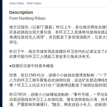
View Video
View Video
Description
From Nanfang Ribao:
南方日报讯（记者/丁建庭）昨日上午，多位南京网友在微
区多处路段出现大量垃圾，有环卫工人直接将垃圾倒在路
堆满垃圾却无人清理”，并且配发了多张现场图片，引发大
评论。
昨日下午，南京市城管局及鼓楼区环卫所均向记者证实了
此事可能与环卫工人绩效工资改革久拖未决有关。
●鼓楼区垃圾中转基本瘫痪
经查，前日15时41分，@猪小小妹就在微博发帖称：“一
八方的环卫工骑车聚集在此倾倒垃圾，这边铲走那边继续
事？环卫工人抗议大行动？”该微博还配发了倾倒垃圾的现
昨日7时许，@猪小小妹继续发帖称：“事件升级，一早垃
目前还陆续有环卫工人在倒垃圾。慢车道彻底给占满，快
满。严重影响车辆通行。”随后，网友@赵小长儿、@旅游