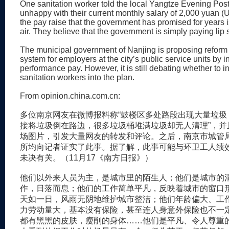
One sanitation worker told the local Yangtze Evening Post
unhappy with their current monthly salary of 2,000 yuan 
the pay raise that the government has promised for years is 
air. They believe that the government is simply paying lip se
The municipal government of Nanjing is proposing reform 
system for employers at the city’s public service units by i
performance pay. However, it is still debating whether to i
sanitation workers into the plan.
From opinion.china.com.cn:
多位南京网友在微博报料称“鼓楼区多处路段出现大量垃圾
接将垃圾倒在路边，很多垃圾桶堆满垃圾却无人清理”，并
场图片，引发大量网友的转发和评论。之后，南京市城管
所均向记者证实了此事。据了解，此事可能与环卫工人绩
未决有关。（11月17《南方日报》）
他们以外来人员为主，是城市里的陌生人；他们是城市的
作，日落而息；他们的工作简单平凡，反映着城市的窗口形
天如一日，风雨无阴地维护城市整洁；他们年龄偏大、工
力劳动量大，基本没有保险，甚至连人身意外保险也不一
都有黑黑的皮肤，瘦削的身体……他们是平凡、令人尊重