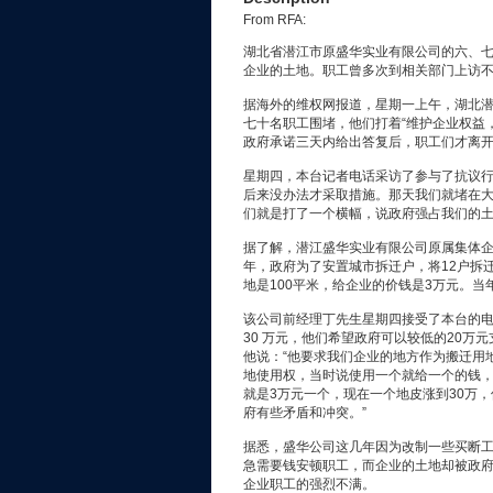
From RFA:
湖北省潜江市原盛华实业有限公司的六、
企业的土地。职工曾多次到相关部门上访
据海外的维权网报道，星期一上午，湖北
七十名职工围堵，他们打着“维护企业权益
政府承诺三天内给出答复后，职工们才离
星期四，本台记者电话采访了参与了抗议行
后来没办法才采取措施。那天我们就堵在
们就是打了一个横幅，说政府强占我们的土
据了解，潜江盛华实业有限公司原属集体企业
年，政府为了安置城市拆迁户，将12户拆
地是100平米，给企业的价钱是3万元。当
该公司前经理丁先生星期四接受了本台的电
30 万元，他们希望政府可以较低的20万
他说：“他要求我们企业的地方作为搬迁用
地使用权，当时说使用一个就给一个的钱，
就是3万元一个，现在一个地皮涨到30万
府有些矛盾和冲突。”
据悉，盛华公司这几年因为改制一些买断
急需要钱安顿职工，而企业的土地却被政
企业职工的强烈不满。