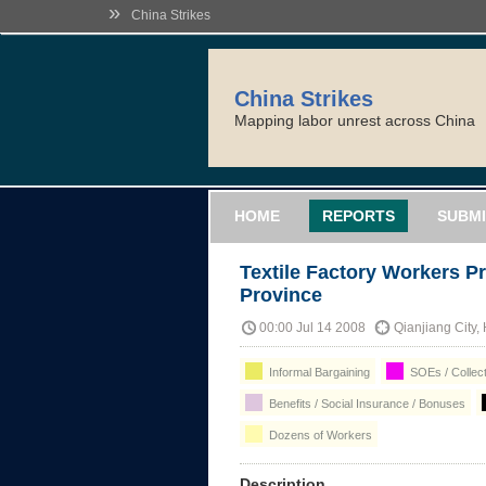
»
China Strikes
China Strikes
Mapping labor unrest across China
HOME
REPORTS
SUBMI
Textile Factory Workers Pr
Province
00:00 Jul 14 2008
Qianjiang City,
Informal Bargaining
SOEs / Collect
Benefits / Social Insurance / Bonuses
Dozens of Workers
Description