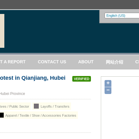
T A REPORT
CONTACT US
ABOUT
C
网站介绍
otest in Qianjiang, Hubei
VERIFIED
+
−
 Hubei Province
ives / Public Sector
Layoffs / Transfers
Apparel / Textile / Shoe / Accessories Factories