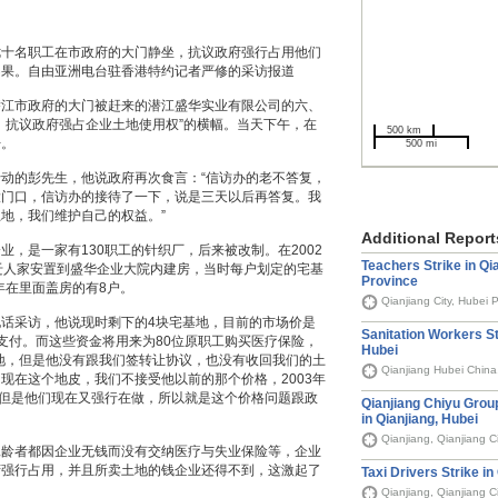
七十名职工在市政府的大门静坐，抗议政府强行占用他们
不果。自由亚洲电台驻香港特约记者严修的采访报道
潜江市政府的大门被赶来的潜江盛华实业有限公司的六、
，抗议政府强占企业土地使用权”的横幅。当天下午，在
500 km
开。
500 mi
动的彭先生，他说政府再次食言：“信访办的老不答复，
大门口，信访办的接待了一下，说是三天以后再答复。我
地，我们维护自己的权益。”
Additional Report
，是一家有130职工的针织厂，后来被改制。在2002
Teachers Strike in Qia
迁人家安置到盛华企业大院内建房，当时每户划定的宅基
Province
年在里面盖房的有8户。
Qianjiang City, Hubei 
话采访，他说现时剩下的4块宅基地，目前的市场价是
Sanitation Workers Str
元支付。而这些资金将用来为80位原职工购买医疗保险，
Hubei
地，但是他没有跟我们签转让协议，也没有收回我们的土
Qianjiang Hubei China
现在这个地皮，我们不接受他以前的那个价格，2003年
，但是他们现在又强行在做，所以就是这个价格问题跟政
Qianjiang Chiyu Grou
in Qianjiang, Hubei
Qianjiang, Qianjiang C
工龄者都因企业无钱而没有交纳医疗与失业保险等，企业
府强行占用，并且所卖土地的钱企业还得不到，这激起了
Taxi Drivers Strike in
Qianjiang, Qianjiang C