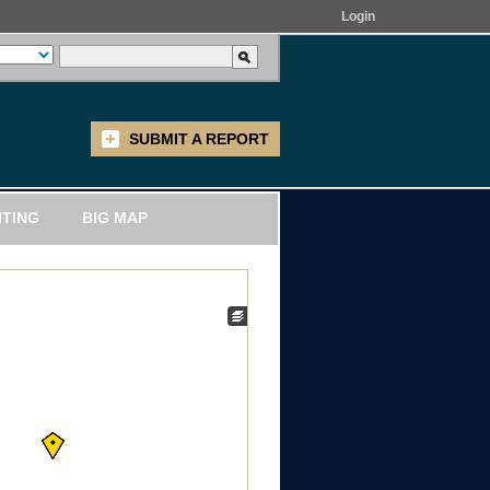
Login
SUBMIT A REPORT
ITING
BIG MAP