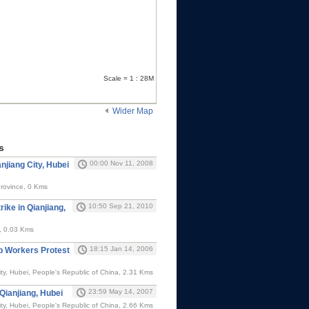
Scale = 1 : 28M
Wider Map
s
00:00 Nov 11, 2008
njiang City, Hubei
Province, 0 Kms
10:50 Sep 21, 2010
ike in Qianjiang,
, 0.03 Kms
18:15 Jan 14, 2006
p Workers Protest
ity, Hubei, People's Republic of China, 2.31 Kms
23:59 May 14, 2007
 Qianjiang, Hubei
ity, Hubei, People's Republic of China, 2.66 Kms