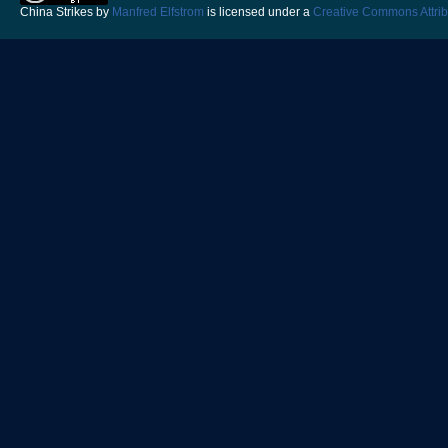
China Strikes
by
Manfred Elfstrom
is licensed under a
Creative Commons Attrib