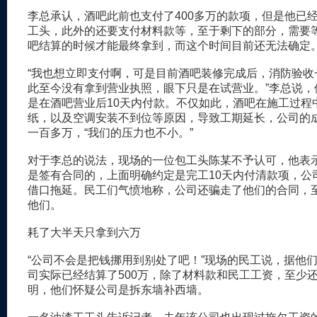
李总承认，酒吧此前也支付了400多万的款项，但是他已经
工头，此外的还要支付材料款等，至于剩下的部分，需要
吧结算的时候才能最终拿到，而这个时间目前还无法确定
“我也想立即支付啊，可是目前酒吧装修完成后，消防验收
此至今没有拿到营业执照，眼下只是在试营业。”李总说，
是在酒吧营业后10天内付款。不仅如此，酒吧在施工过程
纸，以及空调安装不到位等原因，导致工期延长，公司的
一百多万，“我们的压力也不小。”
对于李总的说法，现场的一位包工头陈某不予认可，他表
是签有合同的，上面明确约定是完工10天内付清款项，公
借口拖延。民工们气愤地称，公司还骗走了他们的合同，
他们。
耗了大半天只拿到六万
“公司不会是把钱挪用到别处了吧！”现场的民工说，据他
司实际已经结算了500万，除了材料款和民工工资，至少还
明，他们怀疑公司是拆东墙补西墙。