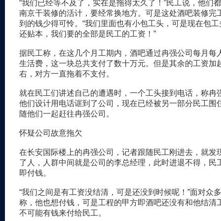
“我们已经等不及了，实在是拖得太久了！”民工说，他们
南京干装修的活计，要经常换地方。可是这处酒吧装修完
到的钱少得可怜。“我们里面也有小包工头，可是现在包工
还贴本，我们要的全部是民工的工资！”
据民工称，在这几个月工期内，酒吧通过冉强公司每月每人
生活费，这一块总共支付了数十万元。但是其余的工资加起
右，对方一直拖着不支付。
就在民工们讲述自己的遭遇时，一个工头接到电话，称冉
他们设计用电话诓到了公司，现在已经被另一部分民工围
随他们一起赶往冉强公司。
怀疑公司故意拖欠
在长安国际楼上的冉强公司，记者跟随民工刚进去，就发
了人，人群中间就是公司的李总经理，此时进退不得，民
即付钱。
“我们之间是有工资没结清，可是还没到时候呢！”面对众
称，他也想付钱，可是工程的甲方即酒吧还没有和他结清
不可能有钱来付给民工。