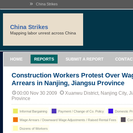
»
China Strikes
China Strikes
Mapping labor unrest across China
HOME
REPORTS
SUBMIT A REPORT
CONTAC
Construction Workers Protest Over Wa
Arrears in Nanjing, Jiangsu Province
00:00 Nov 30 2009
Xuanwu District, Nanjing City, J
Province
Informal Bargaining
Payment / Change of Co. Policy
Domestic Pr
Wage Arrears / Downward Wage Adjustments / Raised Rental Fees
Cons
Dozens of Workers