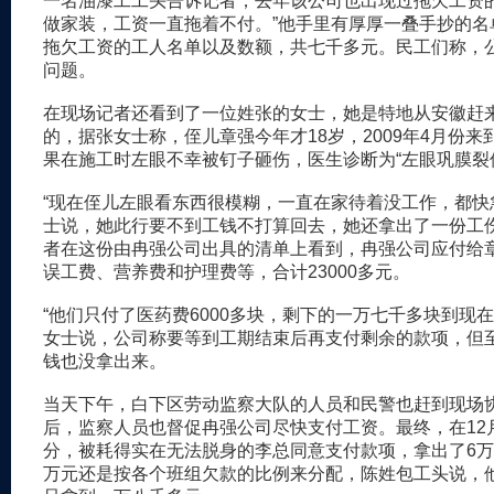
一名油漆工工头告诉记者，去年该公司也出现过拖欠工资的
做家装，工资一直拖着不付。”他手里有厚厚一叠手抄的名
拖欠工资的工人名单以及数额，共七千多元。民工们称，
问题。
在现场记者还看到了一位姓张的女士，她是特地从安徽赶
的，据张女士称，侄儿章强今年才18岁，2009年4月份来
果在施工时左眼不幸被钉子砸伤，医生诊断为“左眼巩膜裂
“现在侄儿左眼看东西很模糊，一直在家待着没工作，都快
士说，她此行要不到工钱不打算回去，她还拿出了一份工
者在这份由冉强公司出具的清单上看到，冉强公司应付给
误工费、营养费和护理费等，合计23000多元。
“他们只付了医药费6000多块，剩下的一万七千多块到现在
女士说，公司称要等到工期结束后再支付剩余的款项，但
钱也没拿出来。
当天下午，白下区劳动监察大队的人员和民警也赶到现场
后，监察人员也督促冉强公司尽快支付工资。最终，在12
分，被耗得实在无法脱身的李总同意支付款项，拿出了6万
万元还是按各个班组欠款的比例来分配，陈姓包工头说，他