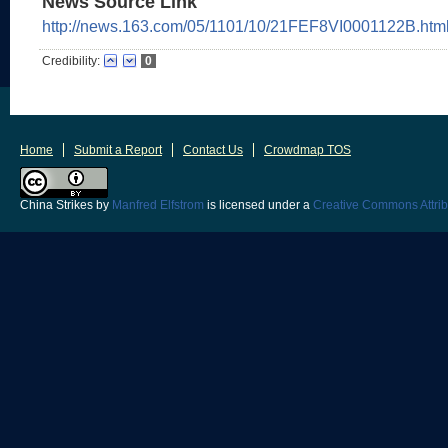
News Source Link
http://news.163.com/05/1101/10/21FEF8VI0001122B.htm
Credibility:
0
Home
Submit a Report
Contact Us
Crowdmap TOS
China Strikes
by
Manfred Elfstrom
is licensed under a
Creative Commons Attrib