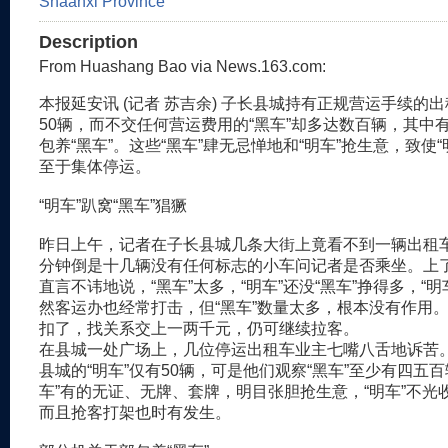
Description
From Huashang Bao via News.163.com:
本报延安讯 (记者 苏吉余) 子长县城持有正规营运手续的出
50辆，而不交任何营运费用的“黑车”却多达数百辆，其中
包养“黑车”。这些“黑车”肆无忌惮地和“明车”抢生意，致使
至于集体停运。
“明车”趴窝“黑车”猖獗
昨日上午，记者在子长县城几条大街上竟看不到一辆出租
分钟倒是十几辆没有任何标志的小车问记者是否乘坐。上
直言不讳地说，“黑车”太多，“明车”还没“黑车”挣得多，“
然客运办也经常打击，但“黑车”数量太多，根本没有作用
扣了，找关系交上一两千元，仍可继续拉客。
在县城一处广场上，几位停运出租车业主七嘴八舌地诉苦
县城的“明车”仅有50辆，可是他们观察“黑车”至少有四五百
车”有的无证、无牌、套牌，明目张胆抢生意，“明车”不光
而且抢客打架也时有发生。