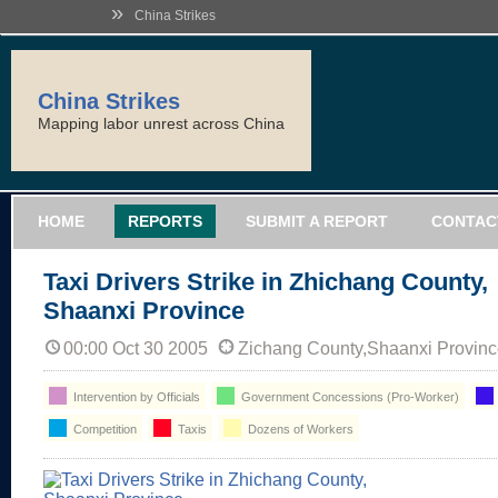
»
China Strikes
China Strikes
Mapping labor unrest across China
HOME
REPORTS
SUBMIT A REPORT
CONTAC
Taxi Drivers Strike in Zhichang County,
Shaanxi Province
00:00 Oct 30 2005
Zichang County,Shaanxi Provin
Intervention by Officials
Government Concessions (Pro-Worker)
Competition
Taxis
Dozens of Workers