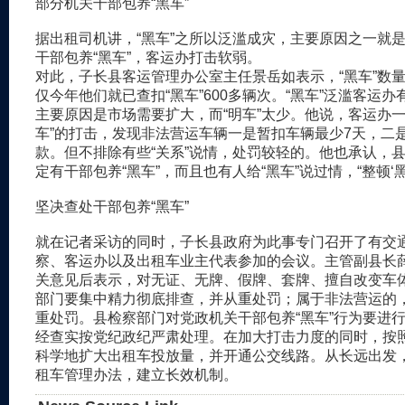
部分机关干部包养“黑车”
据出租司机讲，“黑车”之所以泛滥成灾，主要原因之一就
干部包养“黑车”，客运办打击软弱。
对此，子长县客运管理办公室主任景岳如表示，“黑车”数
仅今年他们就已查扣“黑车”600多辆次。“黑车”泛滥客运
主要原因是市场需要扩大，而“明车”太少。他说，客运办一
车”的打击，发现非法营运车辆一是暂扣车辆最少7天，二
款。但不排除有些“关系”说情，处罚较轻的。他也承认，
定有干部包养“黑车”，而且也有人给“黑车”说过情，“整顿‘黑
坚决查处干部包养“黑车”
就在记者采访的同时，子长县政府为此事专门召开了有交
察、客运办以及出租车业主代表参加的会议。主管副县长
关意见后表示，对无证、无牌、假牌、套牌、擅自改变车
部门要集中精力彻底排查，并从重处罚；属于非法营运的
重处罚。县检察部门对党政机关干部包养“黑车”行为要进
经查实按党纪政纪严肃处理。在加大打击力度的同时，按
科学地扩大出租车投放量，并开通公交线路。从长远出发
租车管理办法，建立长效机制。