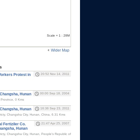
Scale = 1 : 28M
Wider Map
s
20:52 Nov 14, 2011
Workers Protest in
00:00 Sep 18, 2004
in Changsha, Hunan
 Province, 0 Kms
16:36 Sep 23, 2011
n Changsha, Hunan
icty, Changsha City, Hunan, China, 6.31 Kms
21:47 Apr 25, 2007
l Fertiziler Co.
Changsha, Hunan
icty, Changsha City, Hunan, People's Republic of