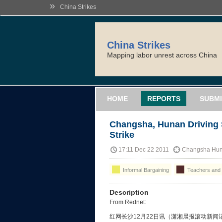
»
China Strikes
China Strikes
Mapping labor unrest across China
HOME
REPORTS
SUBMI
Changsha, Hunan Driving
Strike
17:11 Dec 22 2011
Changsha Hu
Informal Bargaining
Teachers and 
Description
From Rednet:
红网长沙12月22日讯（潇湘晨报滚动新闻