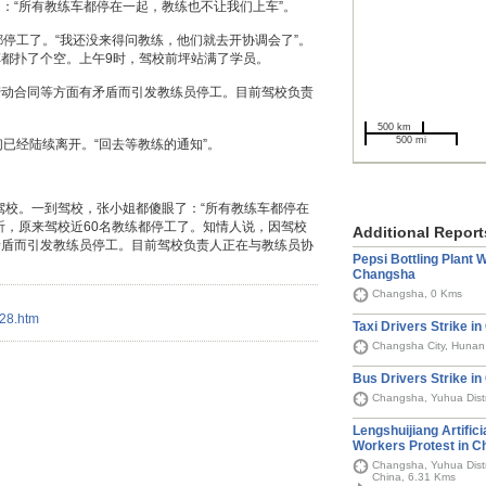
：“所有教练车都停在一起，教练也不让我们上车”。
停工了。“我还没来得问教练，他们就去开协调会了”。
都扑了个空。上午9时，驾校前坪站满了学员。
劳动合同等方面有矛盾而引发教练员停工。目前驾校负责
500 km
500 mi
已经陆续离开。“回去等教练的通知”。
院驾校。一到驾校，张小姐都傻眼了：“所有教练车都停在
听，原来驾校近60名教练都停工了。知情人说，因驾校
Additional Report
矛盾而引发教练员停工。目前驾校负责人正在与教练员协
Pepsi Bottling Plant 
Changsha
Changsha, 0 Kms
428.htm
Taxi Drivers Strike 
Changsha City, Hunan
Bus Drivers Strike i
Changsha, Yuhua Distr
Lengshuijiang Artificia
Workers Protest in 
Changsha, Yuhua Distr
China, 6.31 Kms