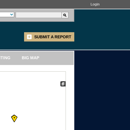
Login
SUBMIT A REPORT
ITING
BIG MAP