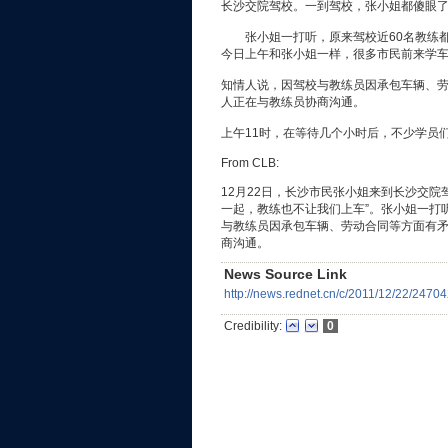
长沙交院驾校。一到驾校，张小姐都傻眼了
张小姐一打听，原来驾校近60名教练都
今日上午和张小姐一样，很多市民前来学车
知情人说，因驾校与教练员因承包车辆、
人正在与教练员协商沟通。
上午11时，在等待几个小时后，不少学员们
From CLB:
12月22日，长沙市民张小姐来到长沙交
一起，教练也不让我们上车”。张小姐一打
与教练员因承包车辆、劳动合同等方面有
商沟通。
News Source Link
http://news.rednet.cn/c/2011/12/22/2470
Credibility:
0