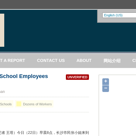
T A REPORT
CONTACT US
ABOUT
C
网站介绍
 School Employees
UNVERIFIED
+
−
nan
Schools
Dozens of Workers
记者 王塔）今日（22日）早晨8点，长沙市民张小姐来到