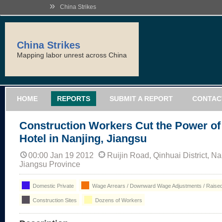
»
China Strikes
China Strikes
Mapping labor unrest across China
HOME
REPORTS
SUBMIT A REPORT
CONTAC
Construction Workers Cut the Power of
Hotel in Nanjing, Jiangsu
00:00 Jan 19 2012
Ruijin Road, Qinhuai District, Na
Jiangsu Province
Domestic Private
Wage Arrears / Downward Wage Adjustments / Raised
Construction Sites
Dozens of Workers