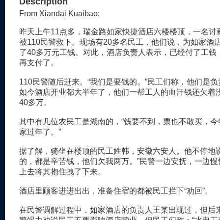
Description
From Xiandai Kuaibao:
昨天上午11点多，瑞金路如家快捷酒店六楼楼顶，一名讨
被110民警救下。现场有20多名民工，他们说，为如家酒
了40多万元工钱。对此，酒店负责人表示，已经付了工钱
再支付了。
110民警随后赶来。“我们是要钱的。”民工们称，他们是
如今酒店开业都大半年了，他们一帮工人的血汗钱还欠着
40多万。
其中有几位农民工是湖南的，“钱要不到，票也不敢买，今
家过年了。”
据了解，骑坐在楼顶的民工姓韩，安徽六安人。他不停地说
的，都是辛苦钱，他们欠我两万。”民警一边安抚，一边慢
上去将其抱住拽了下来。
酒店里顾客进进出出，准备住宿的都被民工拦下“劝回”。
在民警调解过程中，如家酒店的负责人王某出现过，但后