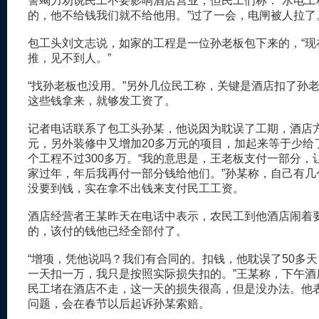
警竭力劝说民工不要影响酒店营业，但民工们称：“水电工
的，他不给钱我们就不给他用。”过了一会，电闸被人拉了
包工头刘文志说，如家的工程是一位孙老板包下来的，“现
推，见不到人。”
“找孙老板也没用。”另外几位民工称，关键是酒店扣了孙
这些钱拿来，就够发工资了。
记者电话联系了包工头孙某，他说因为耽误了工期，酒店方
元，另外装修中又增加20多万元的项目，加起来等于少给
个工程不过300多万。“我的意思是，王老板支付一部分，
家过年，年后我再付一部分钱给他们。”孙某称，自己有几
没要到钱，实在拿不出钱来支付民工工资。
酒店经营者王某昨天在电话中表示，农民工到他酒店闹着
的，该付的钱他已经全部付了。
“增项，凭他说吗？我们有合同的。扣钱，他耽误了50多
一天扣一万，我只是按照实际损失扣的。”王某称，下午酒
民工堵在酒店不走，这一天的损失很高，但是没办法。他
问题，会在春节以后起诉孙某索赔。