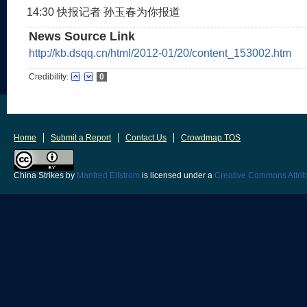
14:30 快报记者 孙玉春为你报道
News Source Link
http://kb.dsqq.cn/html/2012-01/20/content_153002.htm
Credibility:
0
Home
Submit a Report
Contact Us
Crowdmap TOS
China Strikes
by
Manfred Elfstrom
is licensed under a
Creative Commons Attrib