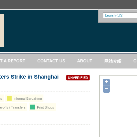
T A REPORT
CONTACT US
ABOUT
C
网站介绍
ers Strike in Shanghai
UNVERIFIED
+
−
gs
Informal Bargaining
yoffs / Transfers
Print Shops