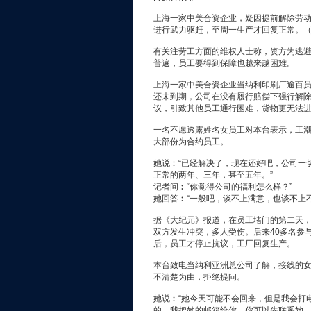
上海一家中美合资企业，疑因提前解除劳
进行武力驱赶，至周一生产才回复正常。
有关注劳工方面的维权人士称，资方为逃
普遍，员工要得到保障也越来越困难。
上海一家中美合资企业当纳利印刷厂逾百
还未到期，公司在没有履行赔偿下强行解
议，引致其他员工通行困难，货物更无法
一名不愿透露姓名女员工对本台表示，工
大部份为合约员工。
她说︰“已经解决了，现在还好吧，公司一
正常的两年、三年，甚至五年。”
记者问︰“你觉得公司的福利怎么样？”
她回答︰“一般吧，谈不上满意，也谈不上
据《大纪元》报道，在员工堵门的第二天
双方发生冲突，多人受伤。后来40多名参
后，员工才停止抗议，工厂回复生产。
本台致电当纳利亚洲总公司了解，接线的
不清楚为由，拒绝提问。
她说︰“她今天可能不会回来，但是我会打
的，我把她的邮箱给你，你可以先联系她。