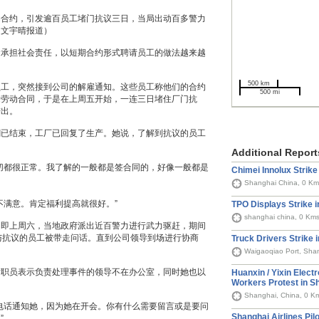
动合约，引发逾百员工堵门抗议三日，当局出动百多警力
（文宇晴报道）
避承担社会责任，以短期合约形式聘请员工的做法越来越
500 km
员工，突然接到公司的解雇通知。这些员工称他们的合约
500 mi
除劳动合同，于是在上周五开始，一连三日堵住厂门抗
进出。
潮已结束，工厂已回复了生产。她说，了解到抗议的员工
Additional Report
切都很正常。我了解的一般都是签合同的，好像一般都是
Chimei Innolux Strike
Shanghai China, 0 Km
不满意。肯定福利提高就很好。”
TPO Displays Strike 
shanghai china, 0 Km
，即上周六，当地政府派出近百警力进行武力驱赶，期间
与抗议的员工被带走问话。直到公司领导到场进行协商
Truck Drivers Strike 
Waigaoqiao Port, Sha
女职员表示负责处理事件的领导不在办公室，同时她也以
Huanxin / Yixin Elect
Workers Protest in S
Shanghai, China, 0 K
电话通知她，因为她在开会。你有什么需要留言或是要问
Shanghai Airlines Pilo
”