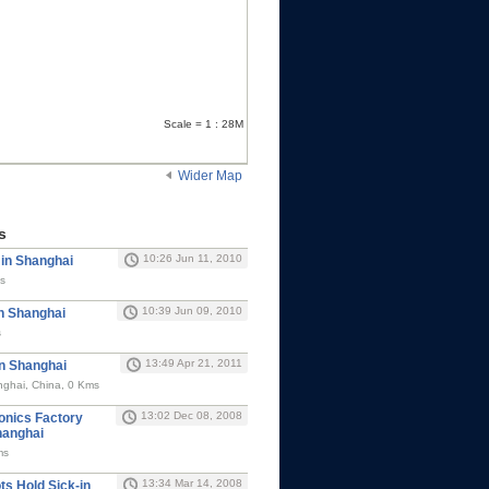
Scale = 1 : 28M
Wider Map
s
10:26 Jun 11, 2010
 in Shanghai
s
10:39 Jun 09, 2010
in Shanghai
s
13:49 Apr 21, 2011
in Shanghai
nghai, China, 0 Kms
13:02 Dec 08, 2008
ronics Factory
hanghai
ms
13:34 Mar 14, 2008
ts Hold Sick-in