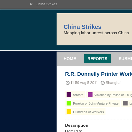
»
China Strikes
China Strikes
Mapping labor unrest across China
HOME
REPORTS
SUBMI
R.R. Donnelly Printer Work
11:59 Aug 5 2011
Shanghai
Arrests
Violence by Police or Thu
Foreign or Joint-Venture Private
La
Hundreds of Workers
Description
From RFA: