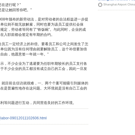
Shanghai Airport Chin
还在进行呢？”
还是让她回答你吧。”
008年颁布的新劳动法，是对劳动者的合法权益进一步提
，单位则不能无故解雇，同时也要为该员工提供社会保
规定，劳动者等同有了“铁饭碗”。与此同时，企业的成
般在入职前都会签定有年期的合约。
给员工一定经济上的补偿。要看员工和公司之间发生了怎
而单位因为没有任何理由就要解除员工，这个补偿要加倍
自由，他愿意签一年就一年。”
表示，不少企业为了逃避要为任职年期较长的员工支付各
由于不少企业的员工都没有成立自己的工会，因此一旦发
。就目前去信访就很难，一、两个个案可能吸引到媒体的
现在是普遍性地存在这问题。大环境就是没有自己工会的
福利等问题进行互动，共同营造良好的工作环境。
a_labor-09012011102606.html