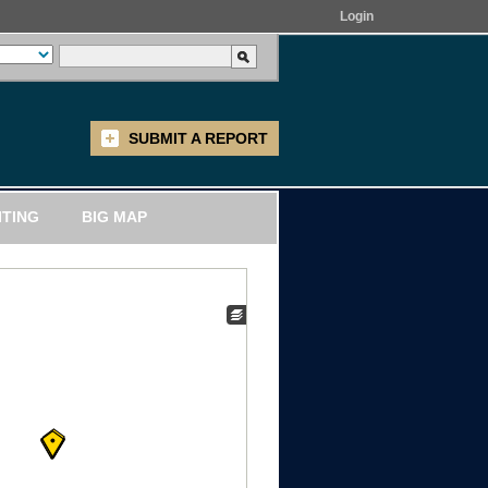
Login
SUBMIT A REPORT
ITING
BIG MAP