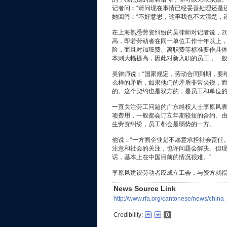
记者问︰“请问现在事情已经妥善处理还是
她回答︰“不好意思，这事我也不太清楚，
在上海熟悉劳资纠纷的吴律师对记者说，2
高，即若劳动者在同一单位工作十年以上
险，而且对加班费、离职费等标准要作具体
本则大幅提高，因此对新入职的员工，一
吴律师说︰“国家规定，劳动合同到期，要
么样的矛盾，如果他们的矛盾非常尖锐，
的。这个契约也是双方的，是员工和单位的
一直关注劳工问题的广东维权人士李原风
项费用，一般都会订立年期较短的合约。
生劳资纠纷，员工都会是弱势的一方。
他说︰“一方面企业是不愿意承担社会责任
注意和社会的关注，也许问题会解决。但
话，基本上在中国目前的情况很难。”
李原风建议劳动者应成立工会，与资方就
News Source Link
http://www.rfa.org/cantonese/news/chin
Credibility:
0