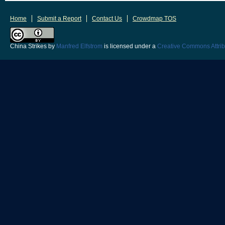
Home
Submit a Report
Contact Us
Crowdmap TOS
China Strikes
by
Manfred Elfstrom
is licensed under a
Creative Commons Attrib