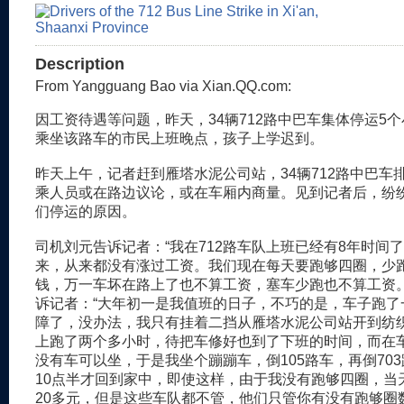
Description
From Yangguang Bao via Xian.QQ.com:
因工资待遇等问题，昨天，34辆712路中巴车集体停运5
乘坐该路车的市民上班晚点，孩子上学迟到。
昨天上午，记者赶到雁塔水泥公司站，34辆712路中巴车
乘人员或在路边议论，或在车厢内商量。见到记者后，纷
们停运的原因。
司机刘元告诉记者：“我在712路车队上班已经有8年时间
来，从来都没有涨过工资。我们现在每天要跑够四圈，少
钱，万一车坏在路上了也不算工资，塞车少跑也不算工资。
诉记者：“大年初一是我值班的日子，不巧的是，车子跑了
障了，没办法，我只有挂着二挡从雁塔水泥公司站开到纺
上跑了两个多小时，待把车修好也到了下班的时间，而在
没有车可以坐，于是我坐个蹦蹦车，倒105路车，再倒70
10点半才回到家中，即使这样，由于我没有跑够四圈，当
20多元，但是这些车队都不管，他们只管你有没有跑够圈