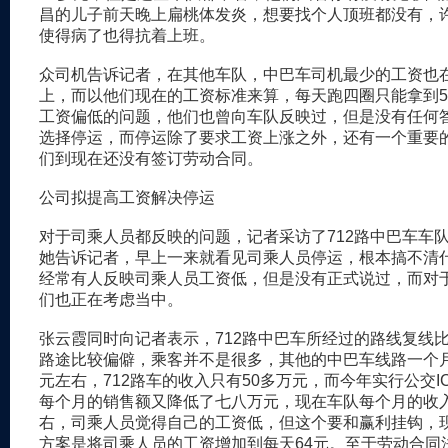
昌的儿子前天晚上扁桃体发炎，想要找个人顶班都没有，
使得病了也得抗着上班。
众司机告诉记者，在其他车队，中巴车司机最少的工资也在
上，而以他们现在的工资标准来算，每天跑四圈只能拿到5
工资偏低的问题，他们也曾向车队反映过，但是没有任何
选择停运，而停运除了要求工资上涨之外，还有一个重要
们到现在还没有签订劳动合同。
公司拟提高工资解决停运
对于司乘人员都反映的问题，记者采访了712路中巴车车
她告诉记者，早上一来就看见司乘人员停运，根本搞不清
经常有人反映司乘人员工资低，但是没有正式说过，而对
们也正在考虑当中。
张云霞同时向记者表示，712路中巴车所经过的路线复线
路途比较偏僻，乘客并不是很多，其他的中巴车线路一个月
元左右，712路车的收入只有50多万元，而今年实行公交I
每个月的销售额又降低了七八万元，现在车队每个月的收入
右，司乘人员觉得自己的工资低，但这个要和赢利挂钩，
方案是将司乘人员的工资增加到每天64元。至于劳动合同