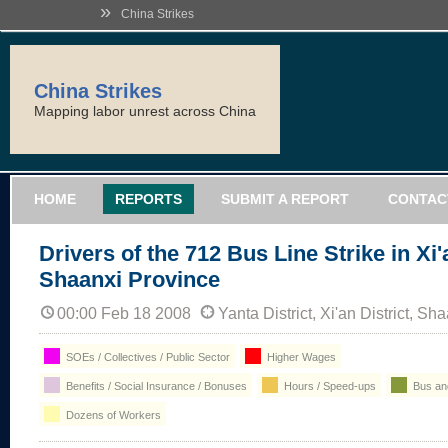
»
China Strikes
China Strikes
Mapping labor unrest across China
HOME
REPORTS
SUBMIT A REPORT
CONTAC
Drivers of the 712 Bus Line Strike in Xi'
Shaanxi Province
00:00 Feb 18 2008
Yanta District, Xi'an District, S
SOEs / Collectives / Public Sector
Higher Wages
Benefits / Social Insurance / Bonuses
Hours / Speed-ups
Bus and
Dozens of Workers