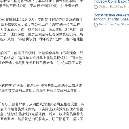
在职代会不同意的情况下，非法停止了职代会的职能，于
Industry Co. in Baoji,
家房地产投机公司—亨星投资有限公司（注册资金仅
Qishan, Baoji City, Sh
Construction Workers
Tongchuan City, Shaa
全公司在册职工为1940人）立即签订解除劳动关系的协议
给补偿800元，如：在公司工作了38年的一位老工程
Tongchuan City, Shaan
三万零五百元。而一些年轻职工，经工作组七扣八扣，赔
续没办，医疗保险，住房公积金等社会保障统统没有。所
组却威胁：“不签协议的一律不给办“低保”，也不给他接
字的职工，签字只后领到一张赔偿金存单（不发现金，只
工作组说：“这存单去银行马上就能兑现领钱。”而当他
帐户没钱，你到明年元月以后再来看！”。这些职工大呼
，正式递交了“庆阳运输总公司即将买断工龄的职工依法维
求经理转交政府工作组。总经理答应呈交政府工作组，
近千名职工冒着严寒，从四面八方涌到公司五楼会议室，等
政府工作组官员并未到场。（实际上政府派来的便衣警察
焦急，让总经理赶快打电话催促。后来，政府官员坐着高
的五点要求，然后就想拍屁股走人。职工愤怒了，坚决不