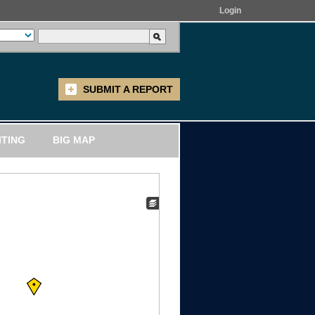
Login
SUBMIT A REPORT
ITING
BIG MAP