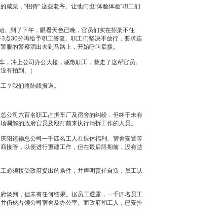
咸菜，“招待” 这些老爷。让他们也“体验体验”职工们
开始。到了下午，眼看天色已晚，官员们实在招架不住
午3点30分再给予职工答复。职工们坚决不放行，要求连
穿警服的警察溜出去到马路上，开始呼叫后援。
警车，冲上公司办公大楼，驱散职工，救走了这帮官员。
片没有拍到。）
职工？我们将陆续报道。
输总公司六百名职工占据车厂及宿舍的纠纷﹐但终于未有
到场调解的政府官员及殴打前来执行清拆工作的人员。
与庆阳运输总公司一千四名工人在退休福利、宿舍安置等
展商接管，以便进行重建工作，但在最后限期前，没有达
员工必须接受政府提出的条件，并声明责任自负，员工认
政府谈判，但未有任何结果。据员工透露，一千四名员工
，并仍然占领公司宿舍及办公室。而政府和工人，已安排