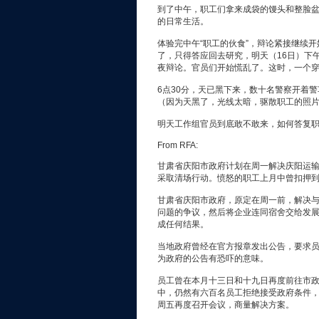
到了中午，职工们拿来成袋的馒头和整脸盆的
的日常生活。
体验完中午“职工的伙食”，辩论紧接继续
了，只得答应回去研究，明天（16日）下
夜辩论。官员们开始慌乱了。这时，一个
6点30分，天已黑下来，数十名警察开着
（因为天黑了，光线太暗，驱散职工的照
明天工作组官员到底敢不敢来，如何答复
From RFA:
甘肃省庆阳市政府计划在周一解决庆阳运
采取清场行动。愤怒的职工上月中曾扣押
甘肃省庆阳市政府，原定在周一前，解决
问题的争议，然后将企业连同宿舍交给发
成任何结果。
当地政府曾经在官方报章发出公告，要求
为政府的公告有恐吓的意味。
员工曾在本月十三日和十九日再度前往市
中，仍然有六百名员工拒绝接受政府条件
周五再度召开会议，商量解决方案。