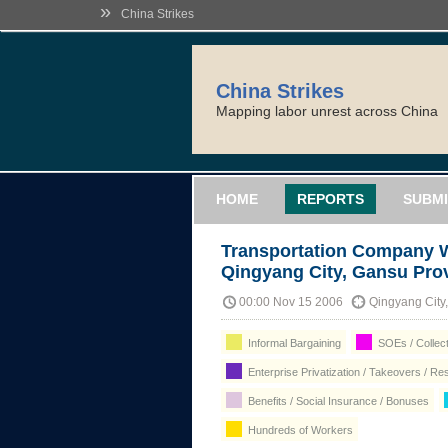
»
China Strikes
China Strikes
Mapping labor unrest across China
HOME
REPORTS
SUBMI
Transportation Company W
Qingyang City, Gansu Pro
00:00 Nov 15 2006
Qingyang City
Informal Bargaining
SOEs / Collect
Enterprise Privatization / Takeovers / Res
Benefits / Social Insurance / Bonuses
Hundreds of Workers