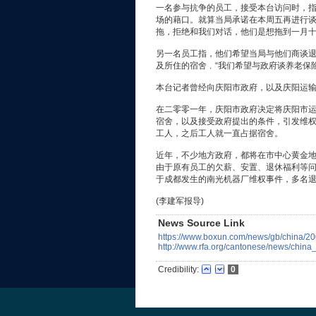
一名参与抗争的员工，接受本台访问时，
场的藉口。就算当局承诺在本周五再进行
拖，拒绝和我们对话，他们是想拖到一月
另一名员工指，他们希望当局与他们商谈
及所住的宿舍﹐“我们希望与政府谈养老保
本台记者曾经向庆阳市政府，以及庆阳运
在二零零一年，庆阳市政府决定将庆阳市
宿舍，以及接受政府提出的条件，引发维
工人，之后工人就一直占据宿舍。
近年，不少地方政府，都将在市中心黄金
由于原有员工的欠薪、安置、退休福利等
于成都发生的南光机器厂维权事件，多名
(李建军报导)
News Source Link
https://www.boxun.com/news/gb/china/2
http://www.rfa.org/cantonese/news/china
Credibility:
0