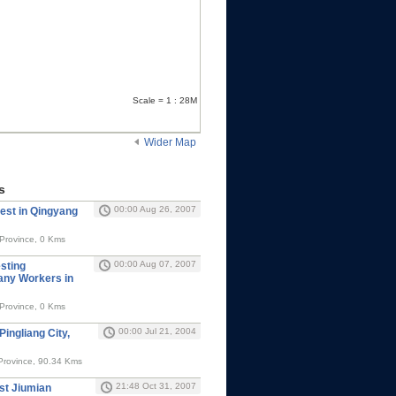
Scale = 1 : 28M
Wider Map
s
00:00 Aug 26, 2007
est in Qingyang
Province, 0 Kms
00:00 Aug 07, 2007
sting
any Workers in
Province, 0 Kms
00:00 Jul 21, 2004
Pingliang City,
 Province, 90.34 Kms
21:48 Oct 31, 2007
st Jiumian