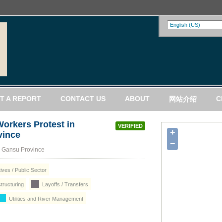
T A REPORT
CONTACT US
ABOUT
C
网站介绍
orkers Protest in
VERIFIED
+
vince
−
, Gansu Province
ives / Public Sector
tructuring
Layoffs / Transfers
Utilities and River Management