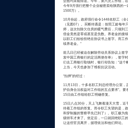
企图均未能得逞。今年，第六次工作组，
今年9月强行把整个企业秘密卖给陕西的一
1500万）。
10月份起，政府强行命令1448名职工（
（见图07）。买断待遇是：按照工龄每年只
师，这次扣除欠住房的暖气费后，只领到
偿金竟然是零或甚至是负数。养老金的接
以职工们纷纷拒绝在协议书上签字。而工作
续养老金。”
前几日已经被迫在解除劳动关系协议上签
发中国工商银行的定活两便存单），签字时
们去工商银行取钱时，银行却告知：“这个
上当，今天也参加了维权抗议活动。
“扣押”的经过：
11月13日，十多名职工到总经理办公室
护自身合法权益对工作组的五点要求”。要
15日由工作组给职工明确答复。
15日八点30分，天上飞舞着漫天大雪，
待着工作组的答复。而令职工失望的是，
和穿制服的警察早先已到了）。职工极为
级轿车才来了。坐定后，一口就回绝职工
让这些官员离开，据理依法和他们辩论。