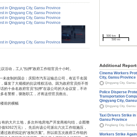
500 km
500 mi
Additional Report
抗议活动，工人“扣押”政府工作组官员十小时。
Cinema Workers Prot
City, Gansu Province
市唯一未改制的国企：庆阳市汽车运输总公司，有近千名国
Qingyang City, Gansu 
话，爆发了大规模的抗议维权活动。因为政府官员拒不答
话的十余名政府官员“扣押”在该公司的大会议室，不许
Police Disperse Prote
十多名警察，驱散职工，才将这些官员救出。
Transportation Comp
Qingyang City, Gansu
大楼前的横幅
Qingyang City, Gansu 
Taxi Drivers Strike in 
Gansu Province
司占有的大片土地，多次外地房地产开发商相勾结，企图整
Pingliang City, Gansu
价值9262万元）。先后向该公司派出六次工作组施压，
通过政府拟定的“改制方案”。所以前五次政府工作组的
Workers Strike Again