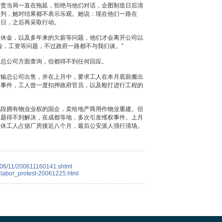
指责当局一直在拖延，拒绝与他们对话，企图制造日后清
谈判，她对结果都不表示乐观。她说﹕现在他们一路在
十日，之后再采取行动。
退休金，以及多年来的欠薪等问题，他们才会离开公司以
险，工资等问题，不过政府一路都不与我们谈。”
输总公司方面查询，但都得不到任何回应。
运输总公司出售，并在上月中，要求工人在本月底前搬出
权事件，工人曾一度扣押政府官员，以及殴打进行工程的
地段拥有物业业权的国企，卖给地产商用作物业重建。但
问题得不到解决，在成都等地，多次引发维权事件。上月
退休工人占据厂房接近八个月，最后公安派人强行清场。
006/11/200611160141.shtml
_labor_protest-20061225.html