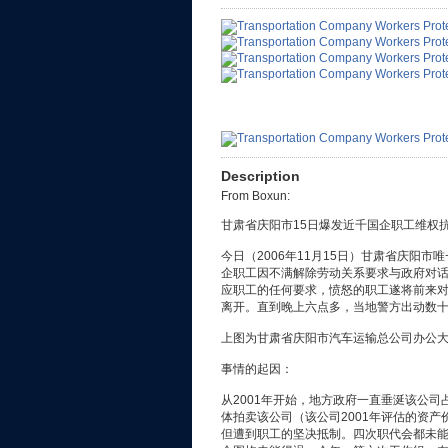
Description
From Boxun:
甘肃省庆阳市15日爆发近千国企职工维权
今日（2006年11月15日）甘肃省庆阳
企职工因不满解除劳动关系要求与政府对
应职工的任何要求，愤怒的职工遂将前来对
离开。直到晚上六点多，当地警方出动数
上图为甘肃省庆阳市汽车运输总公司办公
事情的起因：
从2001年开始，地方政府一直垂涎该公
体拍卖该公司（该公司2001年评估的资产
但遭到职工的坚决抵制。四次职代会都未能