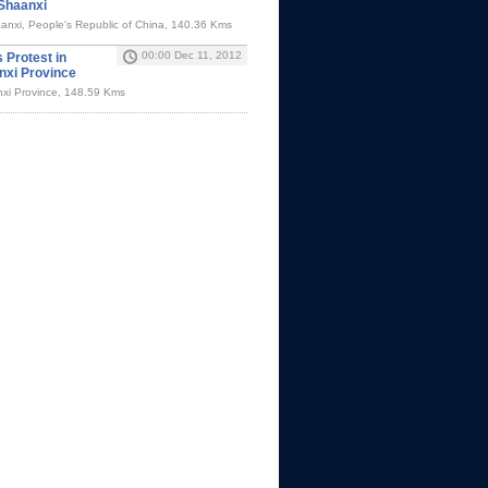
 Shaanxi
aanxi, People's Republic of China, 140.36 Kms
00:00 Dec 11, 2012
 Protest in
nxi Province
xi Province, 148.59 Kms