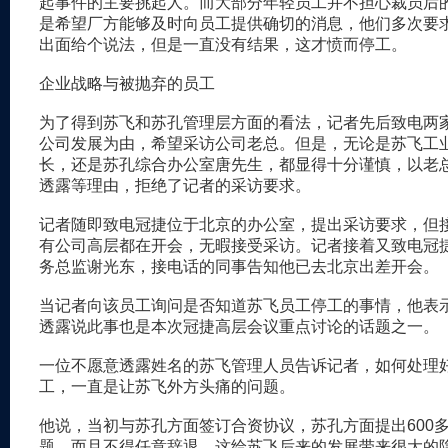
起事件的主要挑起人。而大部分年轻员工并不担心裁员后
是希望厂方能够及时向员工提供确切的消息，他们多次要
出面给个说法，但是一直没有结果，这才愤而停工。
企业战略与被抛弃的员工
为了得到苏飞和苏孔管理层方面的看法，记者先后致电两
公司发展为由，希望采访公司老总。但是，无论是苏飞工
长，还是苏孔综合办公室唐先生，都显得十分谨慎，以老
透露等理由，拒绝了记者的采访要求。
记者随即致电冠捷位于北京的办公室，提出采访要求，但
有公司高层都在开会，无暇接受采访。记者接着又致电冠
务总监谢光东，接电话的同事告知他已去北京出差开会。
当记者向该员工询问是否知道苏飞员工停工的事情，他表
透露说此事也是本次冠捷高层会议重点讨论的话题之一。
一位不愿意透露姓名的苏飞管理人员告诉记者，如何处理
工，一直是让苏飞外方头痛的问题。
他说，当初与苏孔方面签订合资协议，苏孔方面提出600
题，而且不得任意辞退，这给苏飞后来的发展带来很大的