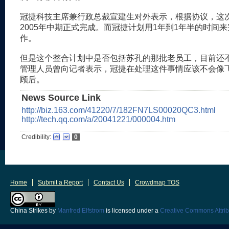
冠捷科技主席兼行政总裁宣建生对外表示，根据协议，这
2005年中期正式完成。而冠捷计划用1年到1年半的时间
作。
但是这个整合计划中是否包括苏孔的那批老员工，目前还
管理人员曾向记者表示，冠捷在处理这件事情应该不会像
顾后。
News Source Link
http://biz.163.com/41220/7/182FN7LS00020QC3.html
http://tech.qq.com/a/20041221/000004.htm
Credibility:
0
Home
Submit a Report
Contact Us
Crowdmap TOS
China Strikes
by
Manfred Elfstrom
is licensed under a
Creative Commons Attrib