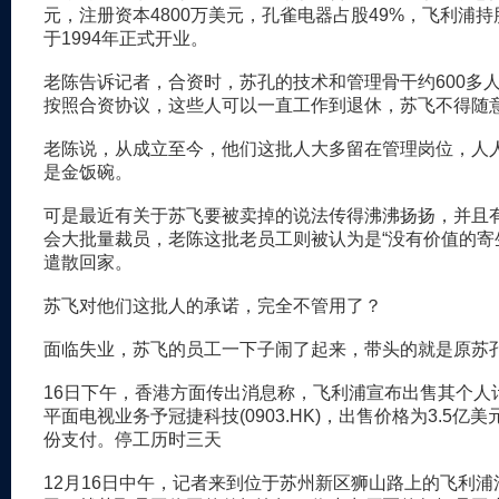
元，注册资本4800万美元，孔雀电器占股49%，飞利浦持
于1994年正式开业。
老陈告诉记者，合资时，苏孔的技术和管理骨干约600多
按照合资协议，这些人可以一直工作到退休，苏飞不得随
老陈说，从成立至今，他们这批人大多留在管理岗位，人
是金饭碗。
可是最近有关于苏飞要被卖掉的说法传得沸沸扬扬，并且
会大批量裁员，老陈这批老员工则被认为是“没有价值的寄
遣散回家。
苏飞对他们这批人的承诺，完全不管用了？
面临失业，苏飞的员工一下子闹了起来，带头的就是原苏
16日下午，香港方面传出消息称，飞利浦宣布出售其个人
平面电视业务予冠捷科技(0903.HK)，出售价格为3.5亿
份支付。停工历时三天
12月16日中午，记者来到位于苏州新区狮山路上的飞利