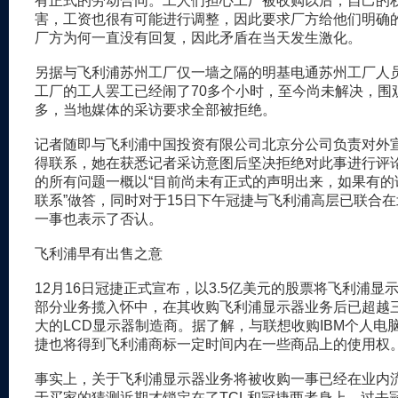
有正式的劳动合同。工人们担心工厂被收购以后，自己的
害，工资也很有可能进行调整，因此要求厂方给他们明确
厂方为何一直没有回复，因此矛盾在当天发生激化。
另据与飞利浦苏州工厂仅一墙之隔的明基电通苏州工厂人
工厂的工人罢工已经闹了70多个小时，至今尚未解决，围
多，当地媒体的采访要求全部被拒绝。
记者随即与飞利浦中国投资有限公司北京分公司负责对外
得联系，她在获悉记者采访意图后坚决拒绝对此事进行评
的所有问题一概以“目前尚未有正式的声明出来，如果有的
联系”做答，同时对于15日下午冠捷与飞利浦高层已联合
一事也表示了否认。
飞利浦早有出售之意
12月16日冠捷正式宣布，以3.5亿美元的股票将飞利浦显
部分业务揽入怀中，在其收购飞利浦显示器业务后已超越
大的LCD显示器制造商。据了解，与联想收购IBM个人电
捷也将得到飞利浦商标一定时间内在一些商品上的使用权
事实上，关于飞利浦显示器业务将被收购一事已经在业内
于买家的猜测近期才锁定在了TCL和冠捷两者身上。过去