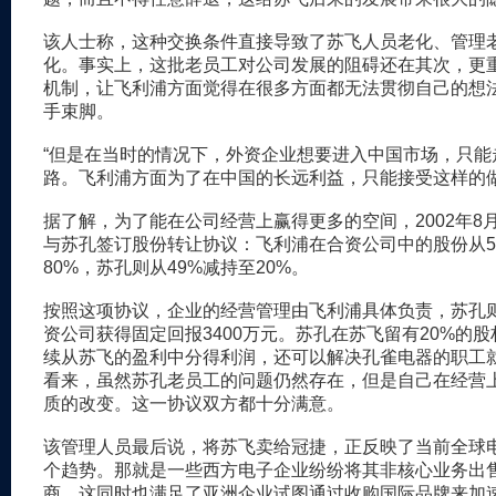
该人士称，这种交换条件直接导致了苏飞人员老化、管理
化。事实上，这批老员工对公司发展的阻碍还在其次，更
机制，让飞利浦方面觉得在很多方面都无法贯彻自己的想
手束脚。
“但是在当时的情况下，外资企业想要进入中国市场，只能
路。飞利浦方面为了在中国的长远利益，只能接受这样的做
据了解，为了能在公司经营上赢得更多的空间，2002年8
与苏孔签订股份转让协议：飞利浦在合资公司中的股份从5
80%，苏孔则从49%减持至20%。
按照这项协议，企业的经营管理由飞利浦具体负责，苏孔
资公司获得固定回报3400万元。苏孔在苏飞留有20%的
续从苏飞的盈利中分得利润，还可以解决孔雀电器的职工
看来，虽然苏孔老员工的问题仍然存在，但是自己在经营
质的改变。这一协议双方都十分满意。
该管理人员最后说，将苏飞卖给冠捷，正反映了当前全球
个趋势。那就是一些西方电子企业纷纷将其非核心业务出
商。这同时也满足了亚洲企业试图通过收购国际品牌来加