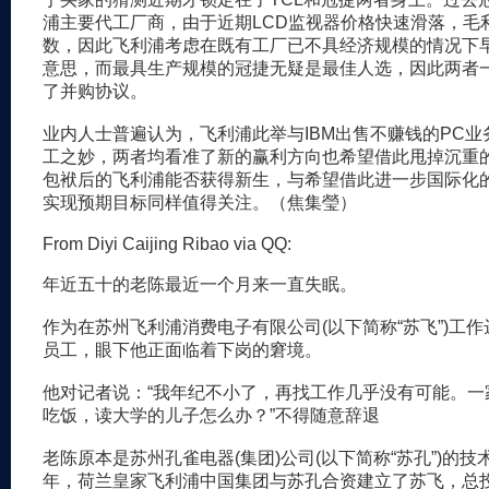
浦主要代工厂商，由于近期LCD监视器价格快速滑落，毛
数，因此飞利浦考虑在既有工厂已不具经济规模的情况下
意思，而最具生产规模的冠捷无疑是最佳人选，因此两者
了并购协议。
业内人士普遍认为，飞利浦此举与IBM出售不赚钱的PC业
工之妙，两者均看准了新的赢利方向也希望借此甩掉沉重
包袱后的飞利浦能否获得新生，与希望借此进一步国际化
实现预期目标同样值得关注。（焦集瑩）
From Diyi Caijing Ribao via QQ:
年近五十的老陈最近一个月来一直失眠。
作为在苏州飞利浦消费电子有限公司(以下简称“苏飞”)工
员工，眼下他正面临着下岗的窘境。
他对记者说：“我年纪不小了，再找工作几乎没有可能。一
吃饭，读大学的儿子怎么办？”不得随意辞退
老陈原本是苏州孔雀电器(集团)公司(以下简称“苏孔”)的技术
年，荷兰皇家飞利浦中国集团与苏孔合资建立了苏飞，总投资