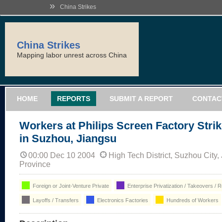
»
China Strikes
China Strikes
Mapping labor unrest across China
HOME
REPORTS
SUBMIT A REPORT
CONTAC
Workers at Philips Screen Factory Stri
in Suzhou, Jiangsu
00:00 Dec 10 2004
High Tech District, Suzhou City,
Province
Foreign or Joint-Venture Private
Enterprise Privatization / Takeovers / R
Layoffs / Transfers
Electronics Factories
Hundreds of Workers