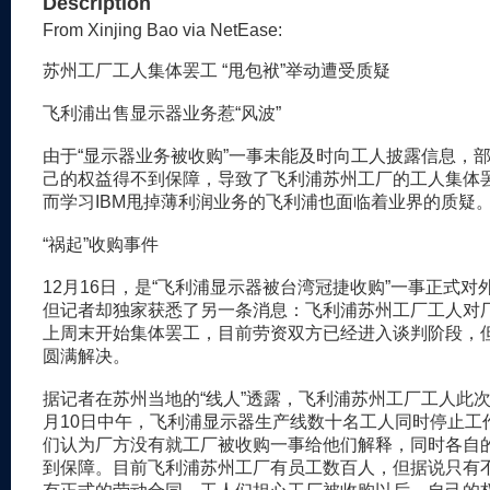
Description
From Xinjing Bao via NetEase:
苏州工厂工人集体罢工 “甩包袱”举动遭受质疑
飞利浦出售显示器业务惹“风波”
由于“显示器业务被收购”一事未能及时向工人披露信息，
己的权益得不到保障，导致了飞利浦苏州工厂的工人集体
而学习IBM甩掉薄利润业务的飞利浦也面临着业界的质疑
“祸起”收购事件
12月16日，是“飞利浦显示器被台湾冠捷收购”一事正式对
但记者却独家获悉了另一条消息：飞利浦苏州工厂工人对
上周末开始集体罢工，目前劳资双方已经进入谈判阶段，
圆满解决。
据记者在苏州当地的“线人”透露，飞利浦苏州工厂工人此次
月10日中午，飞利浦显示器生产线数十名工人同时停止工
们认为厂方没有就工厂被收购一事给他们解释，同时各自
到保障。目前飞利浦苏州工厂有员工数百人，但据说只有