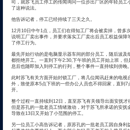
司，就苏飞员工停工的传闻询问一位步出厂区的年轻员工
了这种说法。
他告诉记者，停工已经持续了三天之久。
12月10日中午1点，员工们在得知工厂将会被卖掉，曾多
说明工厂卖出事件，并要求落实工厂卖出后员工权益保障
了停工行为。
最先开始行动的是电脑显示器车间的部分员工，随后波及
都拒绝开工。一直到下午2:30,下午班的员工开始上班，
息后也随即加入到停工的行列，整个事件一直持续到傍晚
此时苏飞有关方面开始封锁工厂，将几位闻讯赶来的电视
外，致使原本5点下班的一些办公人员也不得回家，直到7
开。
整个过程一直持续到12日，直至苏飞有关领导出面安抚才
但是苏孔的一批老员工情绪激动，对于苏飞所承诺的安抚
导致在13日又开始了小范围的停工。
另一位员工小高告诉记者，原苏孔的一批老员工因自身利