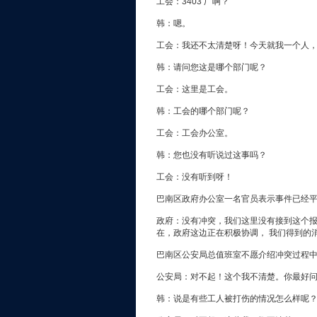
工会：3403 厂啊？
韩：嗯。
工会：我还不太清楚呀！今天就我一个人
韩：请问您这是哪个部门呢？
工会：这里是工会。
韩：工会的哪个部门呢？
工会：工会办公室。
韩：您也没有听说过这事吗？
工会：没有听到呀！
巴南区政府办公室一名官员表示事件已经
政府：没有冲突，我们这里没有接到这个
在，政府这边正在积极协调， 我们得到的
巴南区公安局总值班室不愿介绍冲突过程
公安局：对不起！这个我不清楚。你最好
韩：说是有些工人被打伤的情况怎么样呢