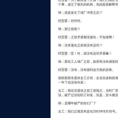
经贸委：为了解决这个矛盾，我们巴南区
个事，成立了相关的机构，包括政策解释
韩：就是发生了堵厂冲突之后？
经贸委：对对对。
韩：那之前呢？
经贸委：之前矛盾都没激化，不知道啊！
韩：没有激化之前就没有这些？
经贸委：哎！对，就没有这些矛盾嘛！
韩：那在工人堵厂之前，政府有没有感觉
经贸委：没有，没有接到这方面的反映。
据前面那名退休女工介绍，企业在改制前
一年了也没有补发：
女工：我在没退休之前工资拖欠，当时厂
说，破产过后给职工补发，但是，至今都
韩：是哪年破产的你们厂？
女工：我们正规宣布是在2003年8月30号