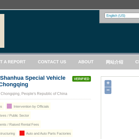
T A REPORT
CONTACT US
ABOUT
C
网站介绍
/ Shanhua Special Vehicle
VERIFIED
+
n Chongqing
−
, Chongqing, People's Republic of China
gs
Intervention by Officials
ives / Public Sector
nts / Raised Rental Fees
tructuring
Auto and Auto Parts Factories