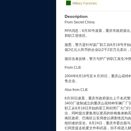
Military Factories
Description
From Secret China:
RFA消息：8月30号凌晨，重庆市政府
和职工宿舍区。
据悉，警方是针对该厂职工自8月18号开
值2亿元人民币的企业以2千2百万元卖出
据目击者反映，警方与护厂的职工发生冲突
From CLB:
2004年8月18号至８月30日，重庆山
售企业。
Also from CLB:
8月30日凌晨，重庆市政府派出上千名武
3403厂改制成立的重庆山花特种车辆厂
职工从8月18日开始的罢工和封闭厂大门行
出，同时提出要集资以更高的价格集体购买
南区政府、巴南区公安局曾以调查情况为由
组织者的安全。8月24日，重庆市委出面
们同意提走机要文件和武器，但不得进入