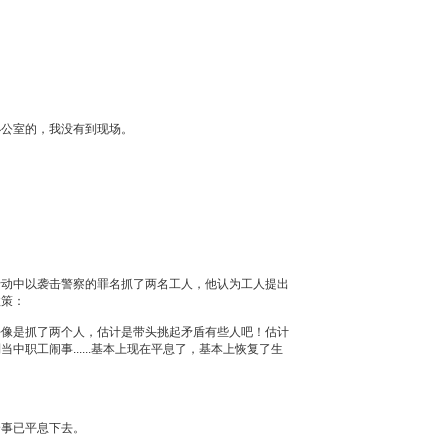
？
办公室的，我没有到现场。
行动中以袭击警察的罪名抓了两名工人，他认为工人提出
政策：
.....好像是抓了两个人，估计是带头挑起矛盾有些人吧！估计
中职工闹事......基本上现在平息了，基本上恢复了生
个事已平息下去。