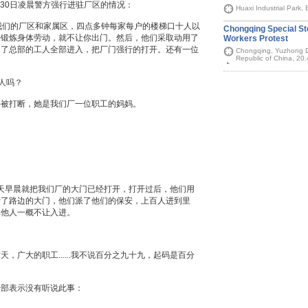
月30日凌晨警方强行进驻厂区的情况：
Huaxi Industrial Park,
我们的厂区和家属区，四点多钟每家每户的楼梯口十人以
Chongqing Special S
来锻炼身体劳动，就不让你出门。然后，他们采取动用了
Workers Protest
动了总部的工人全部进入，把厂门强行的打开。还有一位
Chongqing, Yuzhong Di
Republic of China, 20
。
人吗？
手被打断，她是我们厂一位职工的妈妈。
昨天早晨就把我们厂的大门已经打开，打开过后，他们用
堵了路边的大门，他们派了他们的保安，上百人进到里
其他人一概不让入进。
，广大的职工......我不说百分之九十九，起码是百分
干部表示没有听说此事：