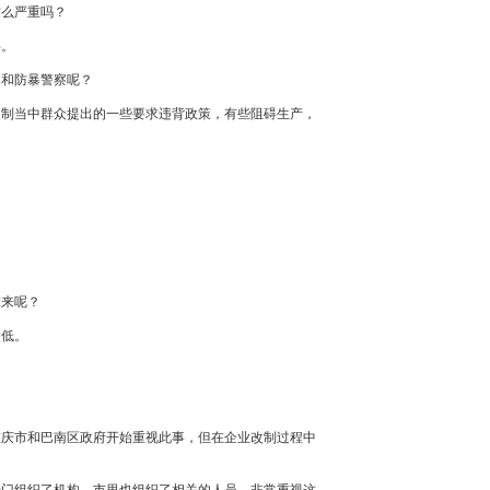
这么严重吗？
事。
察和防暴警察呢？
改制当中群众提出的一些要求违背政策，有些阻碍生产，
求来呢？
太低。
重庆市和巴南区政府开始重视此事，但在企业改制过程中