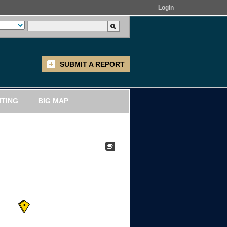
Login
SUBMIT A REPORT
ITING
BIG MAP