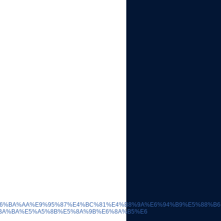
%B1%E6%BA%AA%E9%95%87%E4%BC%81%E4%B8%9A%E6%94%B9%E5%88%B6
BA%BA%E5%A5%8B%E5%8A%9B%E6%8A%B5%E6