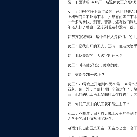
裂。下面请听3403厂一名退休女工介绍8
女工：29号的晚上两点多钟，已经都进入
上堵到门口不让你下来，如果有的职工下
一千多防暴队、刑警、警察，还有他们调
年轻人打了警察，至今到现在都没有下落
韩东方(简称韩)：这个年轻人是你们厂的工
女工：是我们厂的工人。还有一位老太婆
韩：那位失踪的工人名字叫什么？
女工：叫马健(译音)，健康的健。
韩：这都是29号晚上？
女工：29号晚上开始到昨天30号，30号
石灰、砖、沙，全部把后门全部封闭了，
面，他们的职工马上发临时工作牌进厂，
韩：你们厂原来的职工就不能进去了？
女工：不能进，因为前天晚上发生的事到昨天
之八十的职工愤怒到了极点。
电话打到巴南区总工会，工会办公室一名