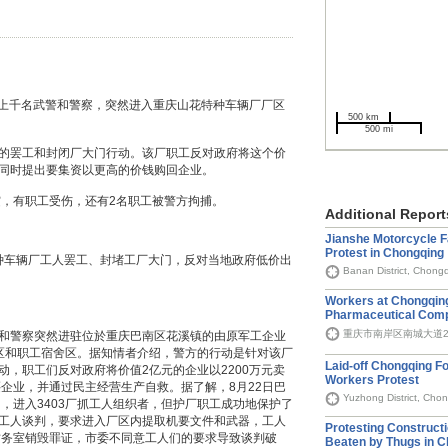
派出上千名武警和警察，突然进入重庆山花特种车辆厂厂区
500 km
500 mi
始的罢工和封闭厂大门行动。该厂职工反对政府将这个价
，同时提出要集资以更高的价钱购回企业。
，有职工受伤，还有2名职工被警方拘捕。
Additional Report
Jianshe Motorcycle 
Protest in Chongqing
花特种车辆厂工人罢工、封堵工厂大门，反对当地政府低价出
Banan District, Chong
Workers at Chongqin
Pharmaceutical Comp
重庆市南岸区南城大道222号
警和警察突然进驻位於重庆巴南区花溪镇的由原军工企业
厂区和职工宿舍区。据知情者介绍，警方的行动是针对该厂
Laid-off Chongqing 
动，职工们反对政府将价值2亿元的企业以2200万元卖
Workers Protest
企业，并通过民主经营生产自救。据了解，8月22日巴
Yuzhong District, Cho
，进入3403厂抓工人组织者，但护厂职工成功地保护了
与工人谈判，要求进入厂区内提取机要文件和武器，工人
Protesting Construct
财务室销毁罪证，市委不同意工人们的要求导致谈判破
Beaten by Thugs in 