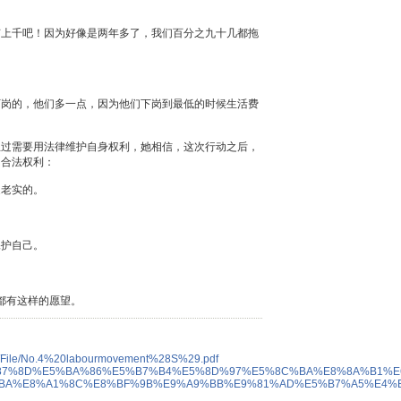
有上千吧！因为好像是两年多了，我们百分之九十几都拖
下岗的，他们多一点，因为他们下岗到最低的时候生活费
想过需要用法律维护自身权利，她相信，这次行动之后，
的合法权利：
挺老实的。
保护自己。
数都有这样的愿望。
files/File/No.4%20labourmovement%28S%29.pdf
ontent/%E9%87%8D%E5%BA%86%E5%B7%B4%E5%8D%97%E5%8C%BA%E8%8A
BA%E8%A1%8C%E8%BF%9B%E9%A9%BB%E9%81%AD%E5%B7%A5%E4%