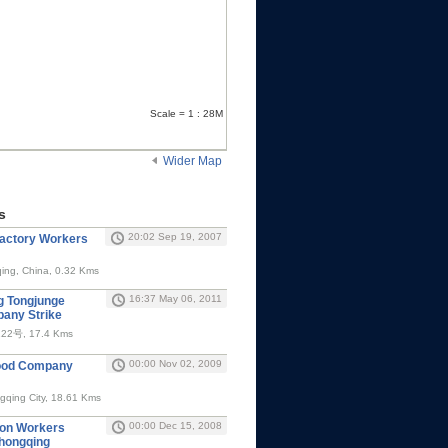
Scale = 1 : 28M
Wider Map
s
20:02 Sep 19, 2007
Factory Workers
qing, China, 0.32 Kms
16:37 May 06, 2011
g Tongjunge
any Strike
, 17.4 Kms
00:00 Nov 02, 2009
Food Company
ngqing City, 18.61 Kms
00:00 Dec 15, 2008
ion Workers
Chongqing