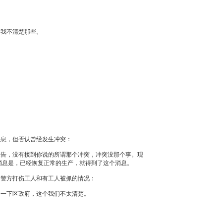
，我不清楚那些。
平息，但否认曾经发生冲突：
报告，没有接到你说的所谓那个冲突，冲突没那个事。现
消息是，已经恢复正常的生产，就得到了这个消息。
中警方打伤工人和有工人被抓的情况：
问一下区政府，这个我们不太清楚。
？