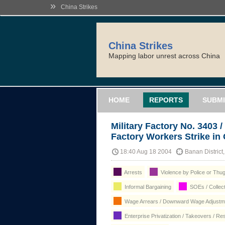
»
China Strikes
China Strikes
Mapping labor unrest across China
HOME
REPORTS
SUBMI
Military Factory No. 3403 
Factory Workers Strike i
18:40 Aug 18 2004
Banan District
Arrests
Violence by Police or Thu
Informal Bargaining
SOEs / Collect
Wage Arrears / Downward Wage Adjustme
Enterprise Privatization / Takeovers / Res