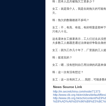
韩：您本人总共被拖欠工资多少？
女工：就是我个人，我是在岗拖欠的可能
欠。
韩：拖欠的数额都差不多吗？
女工：不，有高、有低，有的明显是那种
只有八十元。
这名退休女工接著表示，工人们过去从没
大多数工人都愿意通过法律途径争取自身
女工：因为工作几十年了，厂里面的工人
韩：挺老实的？
女工：嗯，没有想到自己用法律的武器来
韩：这一次有没有想过？
女工：这一次有的工人......我想，可能多
News Source Link
http://m.secretchina.com/node/71373
http://www.clb.org.hk/en/sites/default/
http://www.clb.org.hk/schi/c
%E8%AD%A6%E6%96%B9%E5%BC%