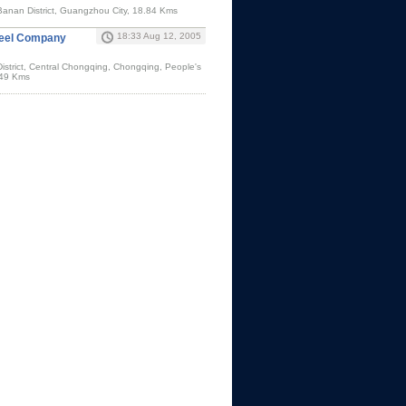
 Banan District, Guangzhou City, 18.84 Kms
18:33 Aug 12, 2005
teel Company
strict, Central Chongqing, Chongqing, People's
.49 Kms