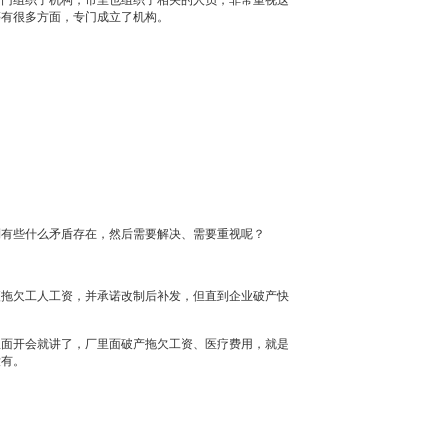
专门组织了机构，市里也组织了相关的人员，非常重视这
等有很多方面，专门成立了机构。
到有些什么矛盾存在，然后需要解决、需要重视呢？
便拖欠工人工资，并承诺改制后补发，但直到企业破产快
里面开会就讲了，厂里面破产拖欠工资、医疗费用，就是
没有。
。