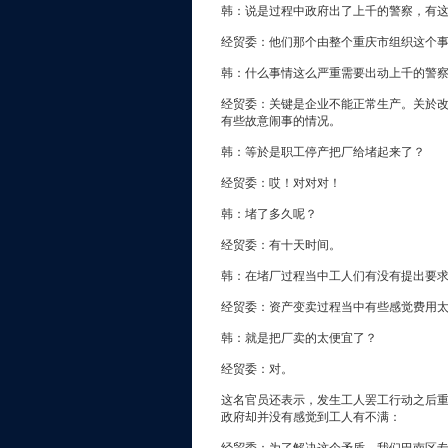
韩：说是过程中政府出了上千的警察，有
经贸委：他们那个由整个重庆市组织这个
韩：什么事情这么严重需要出动上千的警
经贸委：关键是企业不能正常生产。关於
有些故意闹事的情况。
韩：等於是职工停产把厂给堵起来了？
经贸委：哎！对对对！
韩：堵了多久呢？
经贸委：有十天时间。
韩：在堵厂过程当中工人们有没有提出要
经贸委：资产变卖过程当中有些感觉费用
韩：就是把厂卖的太便宜了？
经贸委：对。
这名官员还表示，发生工人罢工行动之后
政府却并没有感觉到工人有不满：