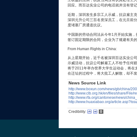
工权益的法例，以及当局没有认真处理工
回应。而百达实业公司的电话就并没有登
近期，深圳发生多宗工人示威，抗议雇主
深圳元升公司三百名资深员工，在元旦前
度堵塞厂房通道抗议。
中国新的劳动合同法从今年1月开始实施，
签订固定期限的合同，企业为了规避有关
From Human Rights in China:
从上星期开始，近千名被深圳百达实业公
示威活动，抗议公司解雇工人不给予任何
将于2011年举办世界大学生运动会，将在
在迁址的过程中，将大批工人解散，却不
News Source Link
http://www.boxun.com/news/gb/china/20
http://www.clb.org.hk/en/files/share/Fil
http://www.rfa.org/cantonese/news/china
http://www.huaxiabao.org/article.asp?I
Credibility:
0