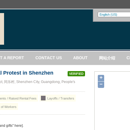
T A REPORT
CONTACT US
ABOUT
C
网站介绍
al Protest in Shenzhen
VERIFIED
+
ict, 同乐村, Shenzhen City, Guangdong, People's
−
nts / Raised Rental Fees
Layoffs / Transfers
of Workers
nd gifts" here].