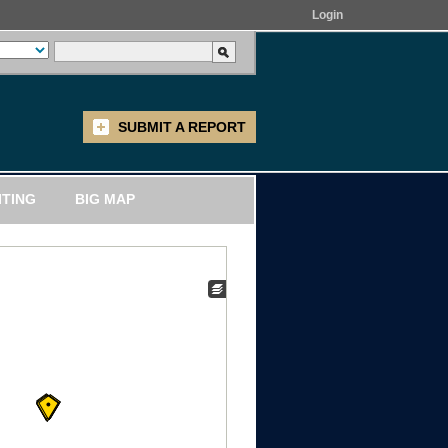
Login
SUBMIT A REPORT
ITING
BIG MAP