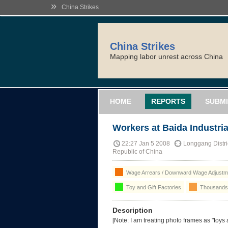
»
China Strikes
China Strikes
Mapping labor unrest across China
HOME
REPORTS
SUBMI
Workers at Baida Industri
22:27 Jan 5 2008
Longgang Distr
Republic of China
Wage Arrears / Downward Wage Adjustme
Toy and Gift Factories
Thousands 
Description
[Note: I am treating photo frames as "toys a