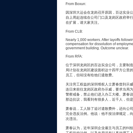
From Boxun:
因深圳大运会在龙岗召开原因，百达实业
自上周起连续在公司门口及龙岗区政府举
在扩展，请大家关注。
From CLB:
Nearly 1,000 workers. After layoffs follow
compensation for dissolution of employmen
government building. Outcome unclear.
From RFA:
位于深圳龙岗区的百达实业公司，主要制造
局计划在龙岗区建设面积达十四平方公里
员工，但却没有给他们遣散费。
关注劳工权益的深圳维权人士萧春曾到示
连日来前往龙岗区政府办示威，要求当局
警察戒备，禁止他们进入办工大楼。萧春
那边抗议，我看到有很多人，近千人，但
萧春说，工人除了追讨遣散费外，还向公
完全违反法例。他说：他不按法律规定，
次违法。
萧春认为，近年深圳企业雇主与员工的纠