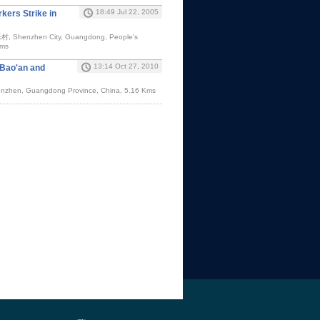
18:49 Jul 22, 2005
kers Strike in
乐村, Shenzhen City, Guangdong, People's
Kms
13:14 Oct 27, 2010
n Bao'an and
henzhen, Guangdong Province, China, 5.16 Kms