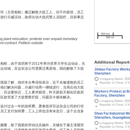
公司（主营相框）搬迁解散大批工人，但不作赔偿，员工
行游行示威活动，政府出动大批武警人员阻栏，目前事态
500 km
500 mi
ing plant relocation, protests over unpaid monetary
t contract. Petition outside
Additional Report
相框，由于深圳将于2011年举办世界大学生运动会，当
的运动城，百达实业公司需要迁离原地，因此解散了大批
Jinbao Factory Worke
Shenzhen
Longgang District, 同
威现场了解，他对本台粤语组表示，近千名被遣散的员工
Republic of China, 0 
为他们解决问题，示威行动周一继续进行，当局出动大批
Workers Protest at Ba
说：百达要拆迁，工人要求赔偿，昨天跟前天都在区政府
Factory, Shenzhen
是区政苦派了大批警察拦阻，问题至今都未解决。
Longgang District, 同
Republic of China, 0 
司追讨过去一年的加班费。萧春批评百达实业公司的行径
向员工支付加班费，工人上班也没有休息日，这个企业多
Shun Fai Industrial W
Shenzhen, Guangdon
Longgang District, 同
纷频繁，除了因新的劳动法实施外，关键在于雇主漠视劳
Republic of China, 0 