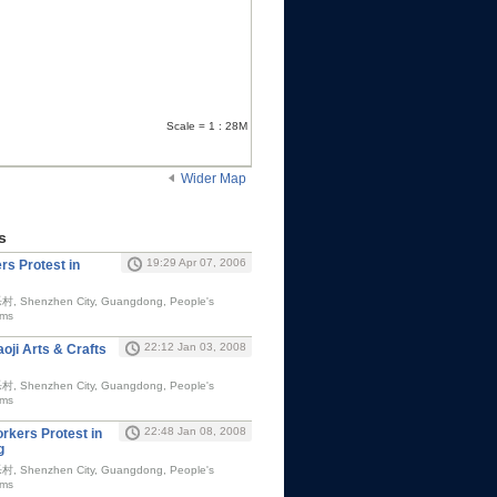
Scale = 1 : 28M
Wider Map
s
19:29 Apr 07, 2006
rs Protest in
乐村, Shenzhen City, Guangdong, People's
Kms
22:12 Jan 03, 2008
oji Arts & Crafts
乐村, Shenzhen City, Guangdong, People's
Kms
22:48 Jan 08, 2008
orkers Protest in
g
乐村, Shenzhen City, Guangdong, People's
Kms