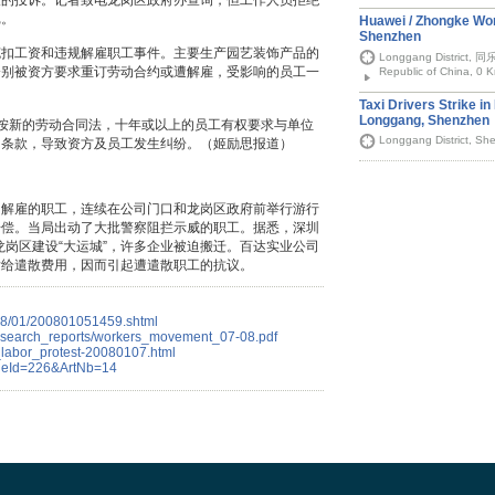
人的投诉。记者致电龙岗区政府办查询，但工作人员拒绝
记。
Huawei / Zhongke Wor
Shenzhen
克扣工资和违规解雇职工事件。主要生产园艺装饰产品的
Longgang District, 同
分别被资方要求重订劳动合约或遭解雇，受影响的员工一
Republic of China, 0 
Taxi Drivers Strike i
Longgang, Shenzhen
按新的劳动合同法，十年或以上的员工有权要求与单位
Longgang District, S
的条款，导致资方及员工发生纠纷。（姬励思报道）
司解雇的职工，连续在公司门口和龙岗区政府前举行游行
赔偿。当局出动了大批警察阻拦示威的职工。据悉，深圳
龙岗区建设“大运城”，许多企业被迫搬迁。百达实业公司
发给遣散费用，因而引起遭遣散职工的抗议。
08/01/200801051459.shtml
e/research_reports/workers_movement_07-08.pdf
_labor_protest-20080107.html
ssueId=226&ArtNb=14