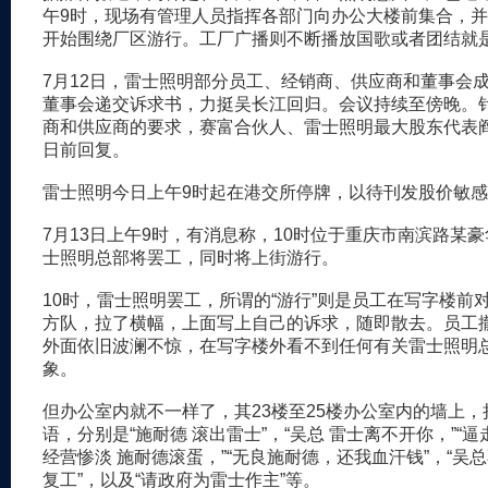
午9时，现场有管理人员指挥各部门向办公大楼前集合，
开始围绕厂区游行。工厂广播则不断播放国歌或者团结就
7月12日，雷士照明部分员工、经销商、供应商和董事会
董事会递交诉求书，力挺吴长江回归。会议持续至傍晚。
商和供应商的要求，赛富合伙人、雷士照明最大股东代表阎
日前回复。
雷士照明今日上午9时起在港交所停牌，以待刊发股价敏
7月13日上午9时，有消息称，10时位于重庆市南滨路某
士照明总部将罢工，同时将上街游行。
10时，雷士照明罢工，所谓的“游行”则是员工在写字楼前
方队，拉了横幅，上面写上自己的诉求，随即散去。员工
外面依旧波澜不惊，在写字楼外看不到任何有关雷士照明
象。
但办公室内就不一样了，其23楼至25楼办公室内的墙上，
语，分别是“施耐德 滚出雷士”，“吴总 雷士离不开你，”“逼
经营惨淡 施耐德滚蛋，”“无良施耐德，还我血汗钱”，“吴
复工”，以及“请政府为雷士作主”等。