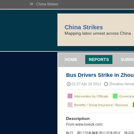
»
China Strikes
China Strikes
Mapping labor unrest across China
HOME
REPORTS
SUBMI
Bus Drivers Strike in Zho
01:57 Apr 10 2012
Zhoukou Hena
Intervention by Officials
Governmen
Benefits / Social Insurance / Bonuses
Description
From www.lovezk.com:
昨日，周口70多辆私营公交车停运。停运