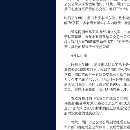
公交公司从未发放给他们。对此，周口市
并不包含这些私营的公交车。昨日下午5时
昨日上午8时，周口市庆丰街东段，数十辆
解”等字样，多名男女聚集在车内聊天、看
道路两侧停靠了共有50辆公交车，一名
于私营车辆。今年市政府又给公交总公司4
起，我们共有76辆车开始停运了。”男子还
营，其他的都属于公交总公司。
●补贴纠纷
昨日上午9时，记者电话联系了巴士分公司
筹措资金1000多万元，收购了周口市公交
营权，周口市政府一直对公交总公司给予数额
万，今年也拨了400万，但我们一分补偿
例给我们兑换，合同上规定的是90%；第
重合。这些矛盾叠加，我们无法忍受，才开
在双方签订的《投资合作经营合同书》中，
许兰生)接受甲方(周口市公交总公司)的成
金。”合同第七项“其他”中的第五款规定“
府对投资者的优惠政策”。
对此，周口市公交总公司副总经理张新民
审计部门都查对总公司账目，发现亏损后