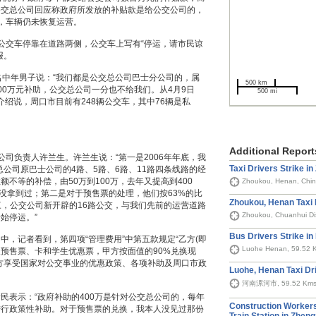
公交总公司回应称政府所发放的补贴款是给公交公司的，
，车辆仍未恢复运营。
公交车停靠在道路两侧，公交车上写有“停运，请市民谅
报。
中年男子说：“我们都是公交总公司巴士分公司的，属
500 km
00万元补助，公交总公司一分也不给我们。从4月9日
500 mi
介绍说，周口市目前有248辆公交车，其中76辆是私
Additional Report
负责人许兰生。许兰生说：“第一是2006年年底，我
Taxi Drivers Strike i
总公司原巴士公司的4路、5路、6路、11路四条线路的经
不等的补偿，由50万到100万，去年又提高到400
Zhoukou, Henan, Chin
都没拿到过；第二是对于预售票的处理，他们按63%的比
Zhoukou, Henan Taxi 
三，公交公司新开辟的16路公交，与我们先前的运营道路
Zhoukou, Chuanhui Dis
始停运。”
Bus Drivers Strike i
记者看到，第四项“管理费用”中第五款规定“乙方(即
Luohe Henan, 59.52 
人预售票、卡和学生优惠票，甲方按面值的90%兑换现
乙方享受国家对公交事业的优惠政策、各项补助及周口市政
Luohe, Henan Taxi Dri
河南漯河市, 59.52 Km
表示：“政府补助的400万是针对公交总公司的，每年
Construction Workers
进行政策性补助。对于预售票的兑换，我本人没见过那份