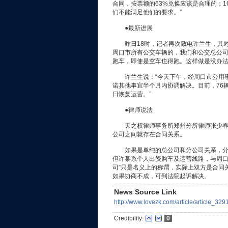
合同，按票额的63%兑换应该是合理的；1
们不能满足他们的要求。”
●最新进展
昨日18时，记者再次致电许兰生，其对
周口市所有公交车辆的，我们和公交总公
跑车，即使是空车也得跑。这样做是没办法
许兰生说：“今天下午，经周口市公用事业
诺其他事宜半个月内协调解决。目前，76
日恢复运营。”
●律师说法
天之权律师事务所郑州分所律师张少春分
公司之间就存在合同关系。
如果是单纯的总公司和分公司关系，分公
但许某系个人出资购车及运营线路，与周口
司”只是名义上的称谓，实际上双方是合同
如果协商不成，可到法院起诉解决。
News Source Link
http://www.lovezk.com/article/article_329
Credibility:
0