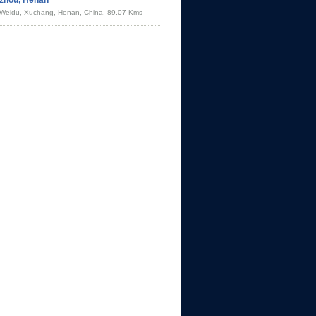
gzhou, Henan
Weidu, Xuchang, Henan, China, 89.07 Kms