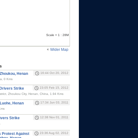
Scale = 1 : 28M
Wider Map
s
16:44 Oct 20, 2012
n Zhoukou, Henan
a, 0 Kms
23:05 Feb 15, 2012
Drivers Strike
trict, Zhoukou City, Henan, China, 1.94 Kms
17:34 Jun 03, 2011
n Luohe, Henan
Kms
12:38 Nov 01, 2011
vers Strike
s
23:36 Aug 02, 2012
 Protest Against