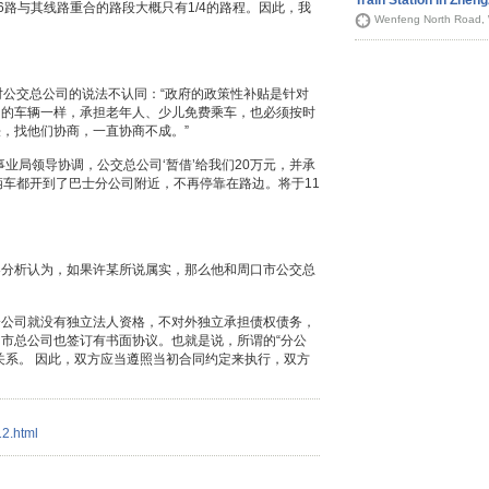
Train Station in Zhen
6路与其线路重合的路段大概只有1/4的路程。因此，我
Wenfeng North Road, 
公交总公司的说法不认同：“政府的政策性补贴是针对
司的车辆一样，承担老年人、少儿免费乘车，也必须按时
，找他们协商，一直协商不成。”
局领导协调，公交总公司‘暂借’给我们20万元，并承
辆车都开到了巴士分公司附近，不再停靠在路边。将于11
析认为，如果许某所说属实，那么他和周口市公交总
司就没有独立法人资格，不对外独立承担债权债务，
市总公司也签订有书面协议。也就是说，所谓的“分公
关系。 因此，双方应当遵照当初合同约定来执行，双方
12.html