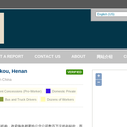
T A REPORT
CONTACT US
ABOUT
C
网站介绍
ukou, Henan
VERIFIED
+
n China
−
t Concessions (Pro-Worker)
Domestic Private
Bus and Truck Drivers
Dozens of Workers
司机称，政府每年都要给公交公司数百万元的补贴款，而