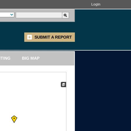
Login
SUBMIT A REPORT
ITING
BIG MAP