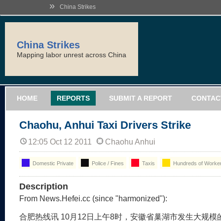
»
China Strikes
China Strikes
Mapping labor unrest across China
HOME
REPORTS
SUBMIT A REPORT
CONTAC
Chaohu, Anhui Taxi Drivers Strike
12:05 Oct 12 2011
Chaohu Anhui
Domestic Private
Police / Fines
Taxis
Hundreds of Worke
Description
From News.Hefei.cc (since "harmonized"):
合肥热线讯 10月12日上午8时，安徽省巢湖市发生大规