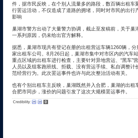
件，据市民反映，在个别人流量多的路段，数百辆出租车
行罢运活动，不仅造成了道路的拥堵，同时对市民的出行
影响
巢湖市警方出动了大量警力协调，截止至发稿前，关于巢
一系列原因，仍未给出官方解释。
据悉，巢湖市现共有登记在册的出租营运车辆1260辆，分
家出租车公司。8月26日起，巢湖市集中对市区内的汽车
重点区域的出租车进行检查，主要针对异地营运、“黑车”
人员以及组客跑班线、拒载、没有营运手续、私自调整计
范经营行为。此次罢运事件也许与此次整治活动有关。
也有个别出租车主反映，巢湖既然并入合肥，巢湖的出租
合肥市同步，涨价的问题引发了这次大规模罢运事件。
Credibility:
0