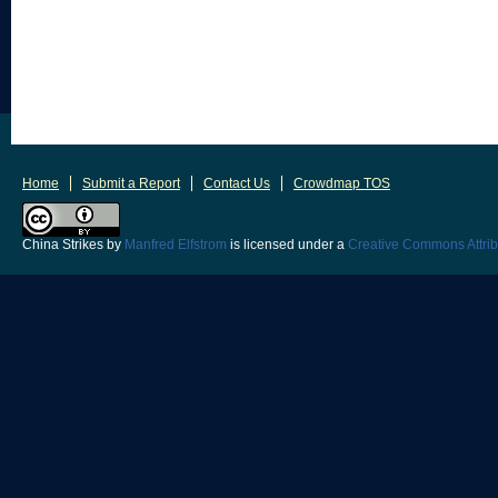
Home
Submit a Report
Contact Us
Crowdmap TOS
China Strikes
by
Manfred Elfstrom
is licensed under a
Creative Commons Attrib