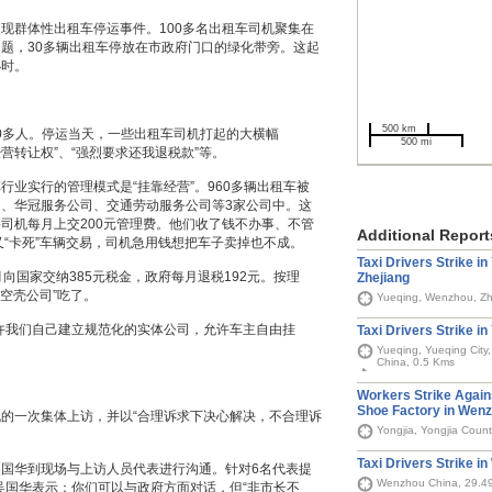
出现群体性出租车停运事件。100多名出租车司机聚集在
题，30多辆出租车停放在市政府门口的绿化带旁。这起
小时。
500 km
0多人。停运当天，一些出租车司机打起的大横幅
500 mi
营转让权”、“强烈要求还我退税款”等。
实行的管理模式是“挂靠经营”。960多辆出租车被
、华冠服务公司、交通劳动服务公司等3家公司中。这
司机每月上交200元管理费。他们收了钱不办事、不管
Additional Report
又“卡死”车辆交易，司机急用钱想把车子卖掉也不成。
Taxi Drivers Strike i
国家交纳385元税金，政府每月退税192元。按理
Zhejiang
空壳公司”吃了。
Yueqing, Wenzhou, Zh
我们自己建立规范化的实体公司，允许车主自由挂
Taxi Drivers Strike in
Yueqing, Yueqing City,
China, 0.5 Kms
Workers Strike Again
Shoe Factory in Wenz
一次集体上访，并以“合理诉求下决心解决，不合理诉
Yongjia, Yongjia Coun
Taxi Drivers Strike i
华到现场与上访人员代表进行沟通。针对6名代表提
Wenzhou China, 29.4
，吴国华表示：你们可以与政府方面对话，但“非市长不