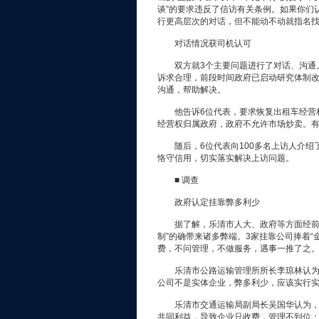
谈”的要求违反了信访有关条例。如果你们
行更高层次的对话，但不能动不动就指名
对话情况获司机认可
双方就3个主要问题进行了对话、沟通。
诉求合理，前段时间政府已启动研究体制
沟通，帮助解决。
他告诉6位代表，要求恢复出租车经营权
经营权归属政府，政府不允许市场炒卖。
随后，6位代表向100多名上访人介绍
恪守信用，切实落实解决上访问题。
■ 调查
政府认定挂靠弊多利少
据了解，乐清市人大、政府等方面经前期
制”的确带来诸多弊端。3家挂靠公司捧着“
费，不问管理，不做服务，遇事一推了之
乐清市公路运输管理所所长李琼林认为，
公司不是实体企业，弊多利少，应该实行
乐清市交通运输局副局长吴国华认为，在
共同利益，导致企业只收费，管理不到位