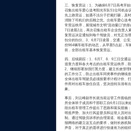
三、恢复营运：1、为确保6月7日高考开
召集出租车爱心送考阳光车队51位司机会
先上路营运，如遇不法分子拦截打砸，及
消除了司机们的后顾之忧。出租车爱心送
常营运秩序，展现城市文明“流动窗口”的形
7日凌晨2点，再次召集出租车企业负责人
复营运决定通知到每个驾驶员，对无正当
扣分的扣分。3、6月7日凌晨，交通、公
控964辆车租车的动态，从早晨5点起，
前，全部出租车基本恢复营运。
四、后续跟踪：1、6月7、8、9三日交
巡查力度和各大考点的出租车营运秩序，
2、继续部署加强打黑力度，建立长效管理
的工作分工，防止出租车同类事件的继续发
全体出租车驾驶员必须按要求计程计价、
件而对出租车放任自流，坚决扭转乐清有
象。
事后，刘云峰副市长就当前运管工作面临
所全体班子成员和干部职工自6月1日以来
段出租车管理工作提出了思路和落实措施
明造声势、加大行风监督员和运管人员对
制。通过驾驶员诉求的合理渠道、租金最
报网络的建立这五点的要求，做到长效机
声音，对于真正的需求进行快速有力的组