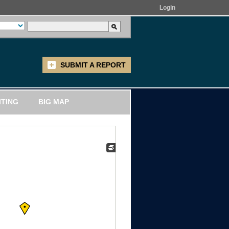
Login
SUBMIT A REPORT
ITING
BIG MAP