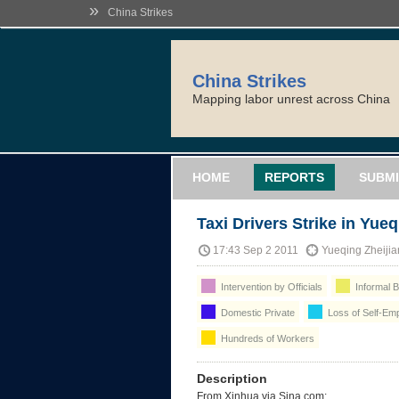
»
China Strikes
China Strikes
Mapping labor unrest across China
HOME
REPORTS
SUBMI
Taxi Drivers Strike in Yue
17:43 Sep 2 2011
Yueqing Zheiji
Intervention by Officials
Informal B
Domestic Private
Loss of Self-Emp
Hundreds of Workers
Description
From Xinhua via Sina.com: