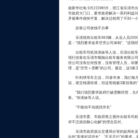
据新华社电 9月2日9时许，浙江省乐清市
市政府大门口，要求政府解决一系列利益问
矛盾事件很快平复，解决过程用了不到一
挂靠公司收钱不办事
乐清现有出租车963辆，从业人员200
是：“强烈要求改革空壳公司体制”、“还我经
出租车司机张涛妹等人说，乐清出租车行业
强行挂靠在乐清市顺驰出租车服务有限公司
些公司没有任何投资，没有管理人员，却要
理，是“空壳＋垄断”的公司。最近，这3家
叶利球等车主说，20多年来，我们每月向
说，谁交钱退给谁，但这笔钱被3家挂靠的“
“我们强烈要求政府打破垄断经营，允许
靠。”张涛妹等人说。
“不能动不动就找市长”
乐清市委、市政府将之视作出租车司机的
求不迁就但耐心化解”的理念应对。
乐清市政府派出交通局分管的副局长吴国
出的“直接对话市长”、“不见不行”的要求