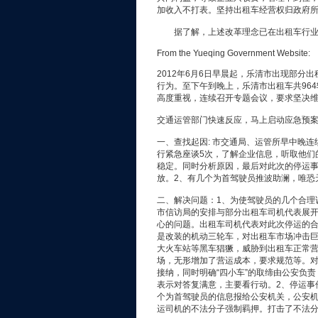
加收入不打表。坚持出租车经营权归政府
据了解，上述改革理念已在出租车行业
From the Yueqing Government Website:
2012年6月6日早晨起，乐清市出现部分
行为。至下午到晚上，乐清市出租车共96
高度重视，连续召开专题会议，要求坚决
交通运管部门快速反应，马上启动应急预
一、查找起因: 市交通局、运管所早中晚
行紧急座谈5次，了解企业信息，听取他们
稳定。同时分析原因，最后对此次的停运事
放。2、有几个为首驾驶员推波助澜，唯恐
二、解决问题：1、为使驾驶员的几个合理
市信访局的安排与部分出租车司机代表展
心的问题。出租车司机代表对此次停运的合
是改装的机动三轮车，对出租车市场冲击巨
大火车站等黑车猖獗，威胁到出租车正常营
场，无形增加了营运成本，要求规范等。
接纳，同时明确“四小车”的取缔由公安负责
表示对答复满意，主要看行动。2、停运事
个为首驾驶员的信息报给公安机关，公安机
运司机的不法分子强制羁押。打击了不法