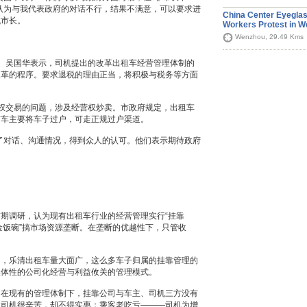
认为与我代表政府的对话不行，结果不满意，可以要求进
China Center Eyegla
找市长。
Workers Protest in W
Wenzhou, 29.49 Kms
吴国华表示，司机提出的改革出租车经营管理体制的
改革的程序。要求退税的理由正当，将积极与税务等方面
交易的问题，涉及经营权炒卖。市政府规定，出租车
有车主要将车子过户，可走正规过户渠道。
了对话、沟通情况，得到众人的认可。他们表示期待政府
调研，认为现有出租车行业的经营管理实行“挂靠
金饭碗”搞市场资源垄断。在垄断的优越性下，只管收
。
乐清出租车量大面广，这么多车子归属的挂靠管理的
实体性的公司化经营与利益攸关的管理模式。
现有的管理体制下，挂靠公司与车主、司机三方没有
；司机很辛苦，却不得实惠；乘客老吃亏———司机为增