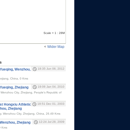
Scale = 1 : 28M
Wider Map
s
18:35 Jun 06, 2012
n Yueqing, Wenzhou,
ejiang, China, 0 Kms
19:06 Jan 04, 2010
 Yueqing, Zhejiang
 Wenzhou City, Zhejiang, People's Republic of
18:51 Dec 01, 2003
st Hongxiu Athletic
hou, Zhejiang
ty, Wenzhou City, Zhejiang, China, 26.49 Kms
12:24 Jul 28, 2009
n Wenzhou, Zhejiang
9 Kms