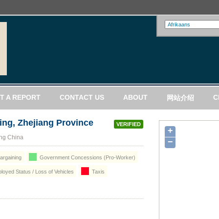
T A REPORT
CONTACT US
ABOUT
C
网站介绍
qing, Zhejiang Province
VERIFIED
+
ang China
−
argaining
Government Concessions (Pro-Worker)
loyed Status / Loss of Vehicles
Taxis