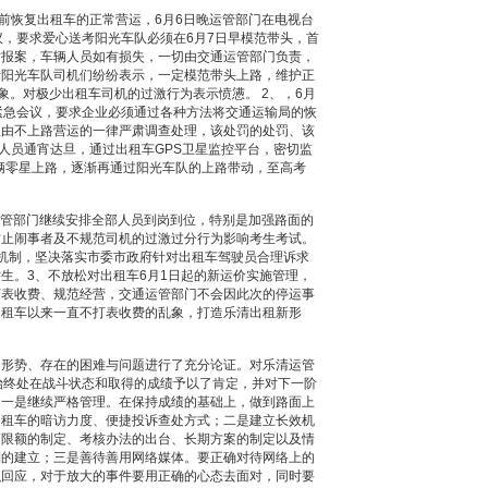
始前恢复出租车的正常营运，6月6日晚运管部门在电视台
议，要求爱心送考阳光车队必须在6月7日早模范带头，首
时报案，车辆人员如有损失，一切由交通运管部门负责，
考阳光车队司机们纷纷表示，一定模范带头上路，维护正
象。对极少出租车司机的过激行为表示愤懑。 2、，6月
紧急会议，要求企业必须通过各种方法将交通运输局的恢
理由不上路营运的一律严肃调查处理，该处罚的处罚、该
安人员通宵达旦，通过出租车GPS卫星监控平台，密切监
车辆零星上路，逐渐再通过阳光车队的上路带动，至高考
通运管部门继续安排全部人员到岗到位，特别是加强路面的
防止闹事者及不规范司机的过激过分行为影响考生考试。
机制，坚决落实市委市政府针对出租车驾驶员合理诉求
生。3、不放松对出租车6月1日起的新运价实施管理，
打表收费、规范经营，交通运管部门不会因此次的停运事
出租车以来一直不打表收费的乱象，打造乐清出租新形
的形势、存在的困难与问题进行了充分论证。对乐清运管
始终处在战斗状态和取得的成绩予以了肯定，并对下一阶
：一是继续严格管理。在保持成绩的基础上，做到路面上
出租车的暗访力度、便捷投诉查处方式；二是建立长效机
高限额的制定、考核办法的出台、长期方案的制定以及情
制的建立；三是善待善用网络媒体。要正确对待网络上的
织回应，对于放大的事件要用正确的心态去面对，同时要