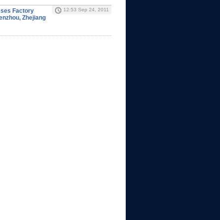
12:53 Sep 24, 2011
sses Factory
enzhou, Zhejiang