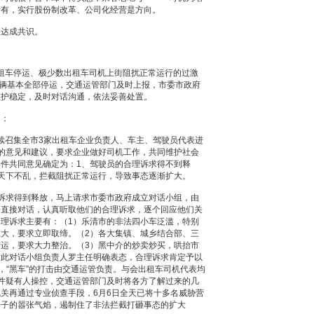
所有，实行股份制改革、公司化经营是方向。
达成共识。
出租车停运、极少数出租车司机上街阻扰正常运行的过激
4辆基本全部停运，交通运管部门及时上报，市委市政府
维护稳定，及时对话沟通，依法妥善处置。
案：
连续召集全市3家出租车企业负责人、车主、驾驶员代表进
的意见和建议，要求企业做好司机工作，共同维护社会
件共同意见确定为：1、驾驶员的合理诉求得不到释
天下不乱，拦截阻扰正常运行，导致事态逐渐扩大。
诉求得到释放，马上请求市委市政府成立对话小组，由
开直接对话，认真听取他们的合理诉求，逐个回应他们关
理诉求主要有：（1）乐清市的非法四小车泛滥，特别
大，要求立即取缔。（2）各大集镇、城乡结合部、三
运，要求大力整治。（3）黑中介的炒卖炒买，哄抬市
对此对话小组负责人罗主任明确表态，合理诉求肯定予以
，“黑车”的打击由交通运管负责。与会出租车司机代表均
件疑有人操控，交通运管部门及时将各方了解过来的几
关再通过专业侦查手段，6月6日全天已将十多名威胁营
分子的嚣张气焰，遏制住了非法拦截打砸事态的扩大