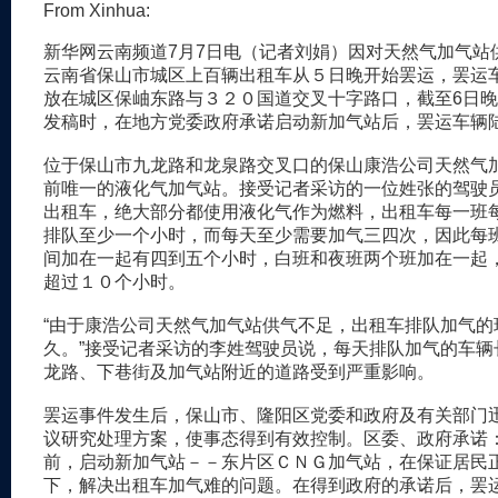
From Xinhua:
新华网云南频道7月7日电（记者刘娟）因对天然气加气站
云南省保山市城区上百辆出租车从５日晚开始罢运，罢运
放在城区保岫东路与３２０国道交叉十字路口，截至6日晚2
发稿时，在地方党委政府承诺启动新加气站后，罢运车辆
位于保山市九龙路和龙泉路交叉口的保山康浩公司天然气
前唯一的液化气加气站。接受记者采访的一位姓张的驾驶
出租车，绝大部分都使用液化气作为燃料，出租车每一班
排队至少一个小时，而每天至少需要加气三四次，因此每
间加在一起有四到五个小时，白班和夜班两个班加在一起
超过１０个小时。
“由于康浩公司天然气加气站供气不足，出租车排队加气的
久。”接受记者采访的李姓驾驶员说，每天排队加气的车辆
龙路、下巷街及加气站附近的道路受到严重影响。
罢运事件发生后，保山市、隆阳区党委和政府及有关部门
议研究处理方案，使事态得到有效控制。区委、政府承诺
前，启动新加气站－－东片区ＣＮＧ加气站，在保证居民
下，解决出租车加气难的问题。在得到政府的承诺后，罢