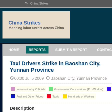
»
China Strikes
China Strikes
Mapping labor unrest across China
HOME
REPORTS
SUBMIT A REPORT
CONTAC
Taxi Drivers Strike in Baoshan City,
Yunnan Province
00:00 Jul 5 2009
Baoshan City, Yunnan Province
Intervention by Officials
Government Concessions (Pro-Worker)
Fuel and Other Prices
Taxis
Hundreds of Workers
Description