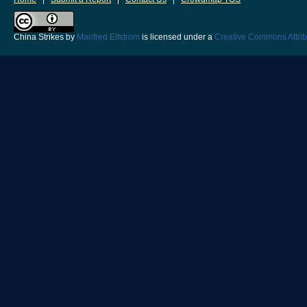
China Strikes
by
Manfred Elfstrom
is licensed under a
Creative Commons Attrib