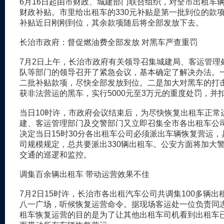
6月16日起由市财政、城建部门联合组织，对全市出租车
财政补贴。市里给出租车的330元补贴是第一批到位的款
补贴近日刚刚到位，其余款项随后将全部发放下去。
长治市政府：督促燃油费全部发放 对黑车严查重罚
7月2日上午，长治市政府有关领导召集城建局、客运管理
队等部门的领导召开了紧急会议，基本确定了解决办法。
二批补贴款项，尽快全部发放到位。二是加大对黑车的打
获非法营运的黑车，实行5000元至3万元的重度处罚，并
当日10时许，市政府会议结束后，为尽快恢复出租车正常
建、客运管理部门及交警部门又立即召集全市各出租车公
决定当日15时30分各出租车公司必须派出车辆恢复营运
司规模规定，总共要派出330辆出租车。公安方面将加大
交通的巡逻和监控。
调集百余辆出租车 带动运营效果不佳
7月2日15时许，长治市各出租汽车公司共调集100多辆出
八一广场，听候恢复运营命令。据现场客运处一位负责同
租车恢复运营的目的是为了让其他出租车司机看到出租车