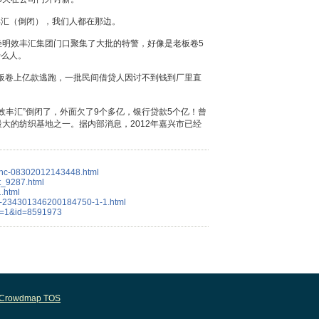
丰汇（倒闭），我们人都在那边。
泾明效丰汇集团门口聚集了大批的特警，好像是老板卷5
什么人。
老板卷上亿款逃跑，一批民间借贷人因讨不到钱到厂里直
效丰汇”倒闭了，外面欠了9个多亿，银行贷款5个亿！曾
大的纺织基地之一。据内部消息，2012年嘉兴市已经
o/hc-08302012143448.html
t_9287.html
1.html
ead-234301346200184750-1-1.html
did=1&id=8591973
Crowdmap TOS