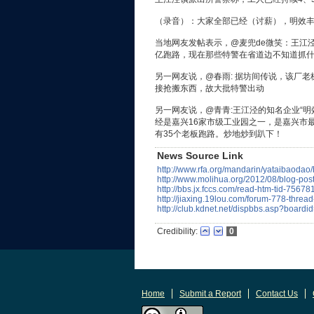
（录音）：大家全部已经（讨薪），明效
当地网友发帖表示，@麦兜de微笑：王江
亿跑路，现在那些特警在省道边不知道抓
另一网友说，@春雨: 据坊间传说，该厂
接抢搬东西，故大批特警出动
另一网友说，@青青:王江泾的知名企业“明
经是嘉兴16家市级工业园之一，是嘉兴市最
有35个老板跑路。炒地炒到趴下！
News Source Link
http://www.rfa.org/mandarin/yataibaoda
http://www.molihua.org/2012/08/blog-pos
http://bbs.jx.fccs.com/read-htm-tid-75678
http://jiaxing.19lou.com/forum-778-thr
http://club.kdnet.net/dispbbs.asp?boar
Credibility:
0
Home
Submit a Report
Contact Us