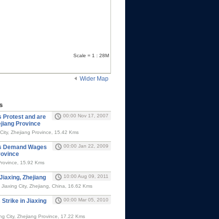
Scale = 1 : 28M
Wider Map
s
00:00 Nov 17, 2007
 Protest and are
ejiang Province
City, Zhejiang Province, 15.42 Kms
00:00 Jan 22, 2009
rs Demand Wages
rovince
 Province, 15.92 Kms
10:00 Aug 09, 2011
 Jiaxing, Zhejiang
, Jiaxing City, Zhejiang, China, 16.62 Kms
00:00 Mar 05, 2010
Strike in Jiaxing
g City, Zhejiang Province, 17.22 Kms