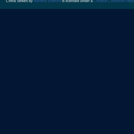
China Strikes
by
Manfred Elfstrom
is licensed under a
Creative Commons Attrib