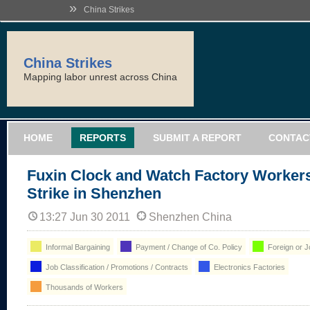
»
China Strikes
China Strikes
Mapping labor unrest across China
HOME
REPORTS
SUBMIT A REPORT
CONTAC
Fuxin Clock and Watch Factory Worker
Strike in Shenzhen
13:27 Jun 30 2011
Shenzhen China
Informal Bargaining
Payment / Change of Co. Policy
Foreign or Jo
Job Classification / Promotions / Contracts
Electronics Factories
Thousands of Workers