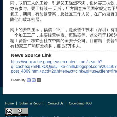
同，取消工人的工龄，引起员工强烈不满，集体罢工抗议
亦有参与。罢工持续一 天后，厂方同意按照国家规定给予
复工，期间，有防暴警察，及社区工作人员，在厂内监督
防他们破坏机器。
网上的资料显示，福信工业厂，是爱普生技术（深圳）有
一个加工工厂，主要经营钟表、恒温器等。该公司于198
精工爱普生株式会社在中国的全资子公司。目前精工爱普
有18家工厂和研发机构，雇员3万多人。
News Source Link
https://webcache.googleusercontent.com/search?
q=cache:q7mNLxOQjusJ:like-chilli.blogspot.com/2011/07
post_4869.html+&cd=2&hl=en&ct=clnk&gl=us&client=fire
Credibility:
0
Home
Submit a Report
Contact Us
Crowdmap TOS