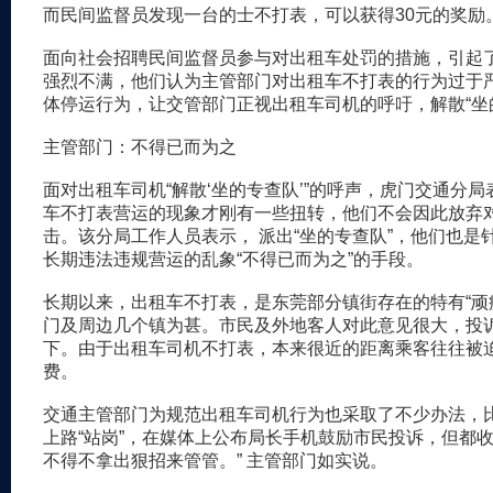
而民间监督员发现一台的士不打表，可以获得30元的奖励
面向社会招聘民间监督员参与对出租车处罚的措施，引起
强烈不满，他们认为主管部门对出租车不打表的行为过于
体停运行为，让交管部门正视出租车司机的呼吁，解散“坐
主管部门：不得已而为之
面对出租车司机“解散‘坐的专查队’”的呼声，虎门交通分
车不打表营运的现象才刚有一些扭转，他们不会因此放弃
击。该分局工作人员表示， 派出“坐的专查队”，他们也是
长期违法违规营运的乱象“不得已而为之”的手段。
长期以来，出租车不打表，是东莞部分镇街存在的特有“顽
门及周边几个镇为甚。市民及外地客人对此意见很大，投
下。由于出租车司机不打表，本来很近的距离乘客往往被
费。
交通主管部门为规范出租车司机行为也采取了不少办法，
上路“站岗”，在媒体上公布局长手机鼓励市民投诉，但都收
不得不拿出狠招来管管。” 主管部门如实说。