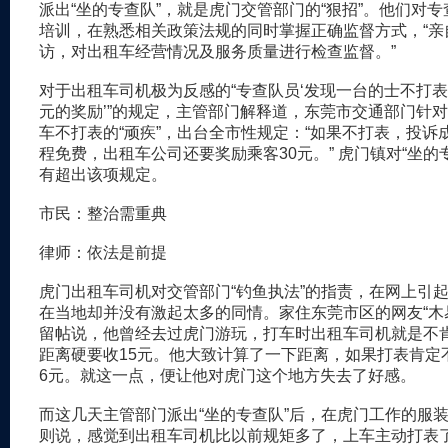
派出“坐的专查队”，就是虎门交管部门的“狠招”。他们对
培训，在熟悉相关政策法规的同时掌握正确监督方式，“亲
访，对出租车经营情况及服务质量进行检查监督。”
对于出租车司机极为反感的“专查队员‘发现一台的士不打表
元的奖励’”的规定，主管部门解释道，东莞市交通部门针
车不打表的“顽疾”，出台全市性规定：“如果不打表，投诉
程免费，出租车公司还要奖励乘客30元。” 虎门镇对“坐的
有超出该项规定。
市民：整治需重典
律师：依法是前提
虎门出租车司机对交管部门“钓鱼执法”的指责，在网上引
在当地却并没有激起太多的同情。家住东莞市区的网友“木
留帖说，他曾经去过虎门游玩，打车时出租车司机就是不
距离硬要收15元。他大致计算了一下距离，如果打表肯定
6元。就这一点，便让他对虎门这个地方失去了好感。
而这几天主管部门派出“坐的专查队”后，在虎门工作的服
则说，感觉到出租车司机比以前规矩多了，上车主动打表