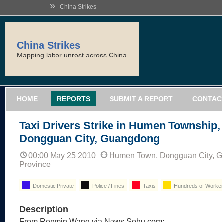
»
China Strikes
China Strikes
Mapping labor unrest across China
HOME
REPORTS
SUBMIT A REPORT
CONTAC
Taxi Drivers Strike in Humen Township,
Dongguan City, Guangdong
00:00 May 25 2010
Humen Town, Dongguan City, 
Province
Domestic Private
Police / Fines
Taxis
Hundreds of Worke
Description
From Renmin Wang via News.Sohu.com: