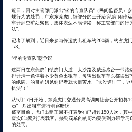
近日，因对主管部门派出“坐的专查队员”（民间监督员）
规行为的处罚，广东东莞虎门镇部分的士开始“趴窝”闹停
车开到空旷处聚集，集体表达不满情绪，称主管部门的行为
法”。
记者了解到，近日来参与停运的出租车约200辆，约占虎
1/3。
“坐的专查队”惹争议
这两日在东莞虎门镇虎门大道、太沙路及威远炮台一带路
排开清一色停着不少黄色出租车，每辆出租车车头都摆出“
的纸牌。的哥的姐见到记者就大倒苦水：“太没道理了，这
执法’！”
从5月17日开始，东莞虎门交通分局高调向社会公开招募1
员”，对出租车进行明察暗访。
截至目前，虎门出租车因不打表受罚已超过150人次，其中
查实81辆没打表载客。接到罚单的的哥均要受到办班学习8
的处罚。