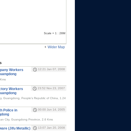
Scale = 1 : 28M
Wider Map
s
12:21 Jan 07, 2008
mpany Workers
 Guangdong
Kms
23:52 Nov 23, 2007
actory Workers
 Guangdong
y, Guangdong, People's Republic of China, 1.24
00:00 Jun 14, 2005
h Police in
gdong
an City, Guangdong Province, 2.6 Kms
13:07 Jan 20, 2008
re (Jifu Metallic)