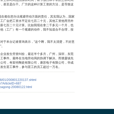
正常上班时间抵扣加班时间，将节假日和平常的上班时间
少，甚至是白干。厂方的这种计算工资的方法，是导致这
现在都在想办法规避劳动方面的责任，其实我认为，国家
，工厂会把工资水平定在七百二十元，其他工资他用另外
月薪七百二十元计算。比如我现在拿二千多元一个月，也
，他（工厂）有一个规避的动作，我不知道合不合理，按
对于本台记者查询表示，“这个啊，我不太清楚，不好意
”。
多企业发生劳资纠纷，最近半个多月，广州，深圳，东莞
罢工事件。最终在当地劳动局的协调下解决。而塘厦镇先
限公司，奇富特陶瓷有限公司，康苏电子有限公司，华成
业发生罢工事件，参与罢工的员工超过一万名。
08/01/200801220137.shtml
p?ArticleID=687
o/bagong-20080122.html