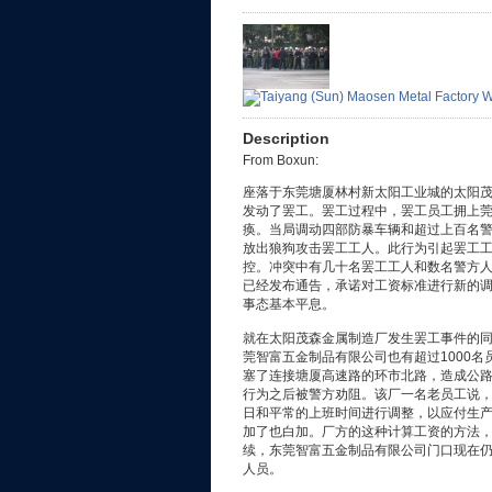
Description
From Boxun:
座落于东莞塘厦林村新太阳工业城的太阳
发动了罢工。罢工过程中，罢工员工拥上
痪。当局调动四部防暴车辆和超过上百名
放出狼狗攻击罢工工人。此行为引起罢工
控。冲突中有几十名罢工工人和数名警方人
已经发布通告，承诺对工资标准进行新的
事态基本平息。
就在太阳茂森金属制造厂发生罢工事件的同
莞智富五金制品有限公司也有超过1000名
塞了连接塘厦高速路的环市北路，造成公
行为之后被警方劝阻。该厂一名老员工说
日和平常的上班时间进行调整，以应付生
加了也白加。厂方的这种计算工资的方法
续，东莞智富五金制品有限公司门口现在
人员。