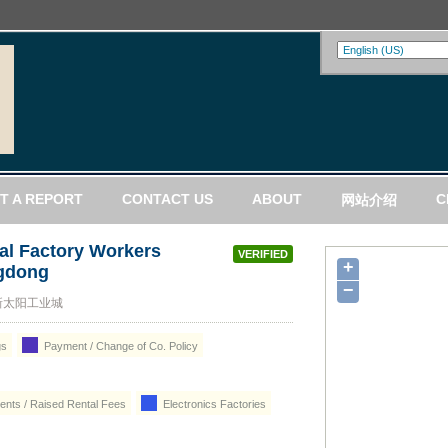
T A REPORT
CONTACT US
ABOUT
C
网站介绍
al Factory Workers
VERIFIED
+
ngdong
−
新太阳工业城
gs
Payment / Change of Co. Policy
nts / Raised Rental Fees
Electronics Factories