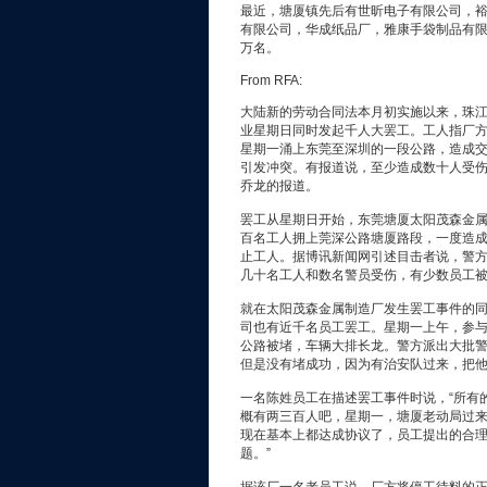
最近，塘厦镇先后有世昕电子有限公司，
有限公司，华成纸品厂，雅康手袋制品有
万名。
From RFA:
大陆新的劳动合同法本月初实施以来，珠
业星期日同时发起千人大罢工。工人指厂
星期一涌上东莞至深圳的一段公路，造成交
引发冲突。有报道说，至少造成数十人受
乔龙的报道。
罢工从星期日开始，东莞塘厦太阳茂森金
百名工人拥上莞深公路塘厦路段，一度造
止工人。据博讯新闻网引述目击者说，警
几十名工人和数名警员受伤，有少数员工
就在太阳茂森金属制造厂发生罢工事件的
司也有近千名员工罢工。星期一上午，参
公路被堵，车辆大排长龙。警方派出大批警
但是没有堵成功，因为有治安队过来，把他
一名陈姓员工在描述罢工事件时说，“所有
概有两三百人吧，星期一，塘厦老动局过来
现在基本上都达成协议了，员工提出的合理
题。”