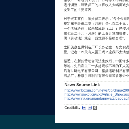
据该厂一名老员工说，厂方将停工待料的
进行调整，导致员工的加班收入大幅度减
次罢工的主要原因。
对于罢工事件，陈姓员工表示，“各个公司
规定东莞最低工资（月薪）是七百二十元
一个名称给你，如果加班她（工厂）也按
按七百二十元（月薪）的工资计算加班费
照《劳动法》规定，我觉得不是很合理”。
太阳茂森金属制造厂厂长办公室一名女职员
思。记者：昨天有人罢工吗？这我不太清楚
据悉，在新的劳动合同法生效后，中国许
等地，先后发生二十多起规模不等的工人
后有世昕电子有限公司，裕鼎运动制品有
纸品厂，雅康手袋制品有限公司等多家企
News Source Link
http://www.boxun.com/news/gb/china/20
http://www.smxpt.cn/jyxx/Article_Show.as
http://www.rfa.org/mandarin/yataibaoda
Credibility:
0