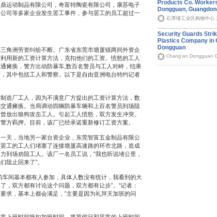
Products Co. Workers
裕鼎运动制品有限公司，奇富特陶瓷有限公司，康苏电子
Dongguan, Guangdon
限公司等多家企业发生罢工事件，参与罢工的员工超过一
石潭埔工业区购物中心 东深
Security Guards Strik
Plastics Company in 
Dongguan
江三角洲劳资纠纷不断。广东省东莞市塘厦镇两间外资企
Chang'an Dongguan 
方利用新的工资计算方法，克扣他们的工资。愤怒的工人
通瘫痪，警方出动防暴车,数百名警员与工人对峙，结果
伤，其中包括工人和警察。以下是自由亚洲电台特约记者
属制造厂工人，因为不满意厂方提出的工资计算方法，数
成交通瘫痪。当局调动四辆防暴车辆和上百名警员到场阻
方曾放出狼狗攻击工人。引起工人愤怒，双方发生冲突。
被警方羁押。目前，该厂已经承诺重新修订工资方案。
同一天，当地另一家台资企业，东莞智富五金制品有限公
与罢工的工人们堵塞了连接塘厦高速路的环市北路，造成
力到场劝阻工人。该厂一名员工说，“我也听说堵公里，
们阻止回来了”。
的车间基本都有人参加，具体人数没有统计，我看到的大
了，双方都有讨论这个问题，双方都有让步”。“记者：
要求，基本上都会满足，”主要是因为礼拜天加班的问