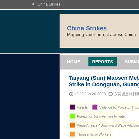
»
China Strikes
China Strikes
Mapping labor unrest across China
HOME
REPORTS
SUBMI
Taiyang (Sun) Maosen Met
Strike in Dongguan, Gua
12:39 Jan 20 2008
东莞塘厦林村
Arrests
Violence by Police or Thu
Foreign or Joint-Venture Private
Wage Arrears / Downward Wage Adjustme
Thousands of Workers