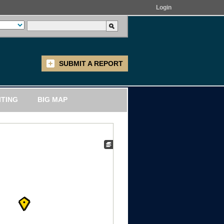
Login
SUBMIT A REPORT
ITING
BIG MAP