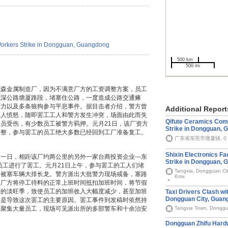
500 km
500 mi
茂森金属制造厂，因为不满意厂方的工资调整方案，员工
莞深公路塘厦路段，堵塞住公路，一度造成公路交通瘫
警力以及多条狼狗参与平息事件。据目击者介绍，警方曾
Additional Report
工人愤怒，随即罢工工人和警方发生冲突，场面由此而失
Qifute Ceramics Co
员受伤，有少数员工被警方羁押。元月21日，该厂资方
Strike in Dongguan,
调整，参与罢工的员工绝大多数已经回到工厂准备复工。
广东省东莞市塘厦镇, 0 
Shixin Electronics F
一日，相距该厂约两公里的另外一家台商投资企业---东
Strike in Dongguan,
员工进行了罢工。元月21日上午，参与罢工的工人们堵
Tangxia, Dongguan Cit
路被塞车辆大排长龙。警方派出大批警力现场戒备，塞路
Kms
，厂方将停工待料的正常上班时间抵扣加班时间，将节假
产的淡旺季，致使员工的加班收入大幅度减少，甚至加班
Taxi Drivers Clash wit
Dongguan City, Guan
，是导致这次罢工的主要原因。罢工事件到发稿时依然持
Tangxia Town, Donggu
仍聚集大量员工，现场可见派出所的多部警车和十余治安
Dongguan Zhifu Hardwa