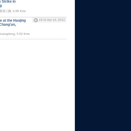
 Strike in
g
二路, 4.58 Kms
16:11 Apr 14, 2012
e at the Haojing
Chang'an,
Guangdong, 5.52 Kms