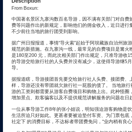
Description
From Boxun:
中国著名景区九寨沟数百名导游，因不满有关部门对自费
费等问题作出的新规定，影响他们的佣金收入，近日进行集
不少前往当地的旅行团受到影响。
据广州日报报道，事情“导火索”起始于阿坝藏族自治州旅
规范的新措施。在九寨沟一线，最常见的自费项目是篝火
是180至200 元，而此次相关部门作出规定，只准导游收1
的导游交给旅行社的人头费并没有减少，这使得导游继5
导。
据报道瞎，导游接团首先要交给旅行社人头费、接团费、
样，导游还没有带团就欠旅行社一屁股的债了。 当地旅行
游的工资则都需要从游客自费项目和购物上出。此种怪圈
增加景点、欺客骗客以及不提供规范讲解服务的问题在日
一位从事导游工作8年的张小姐说，明知强迫游客购物是
生活所迫只好如此。更甚者要被迫垫付车资、为门票包底
社定下 的消费目标，不达标者带团费免问，“业内稍有良心