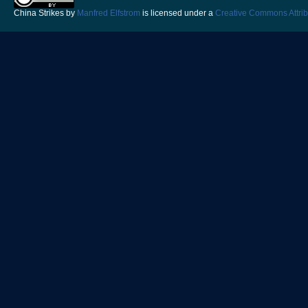
China Strikes
by
Manfred Elfstrom
is licensed under a
Creative Commons Attrib