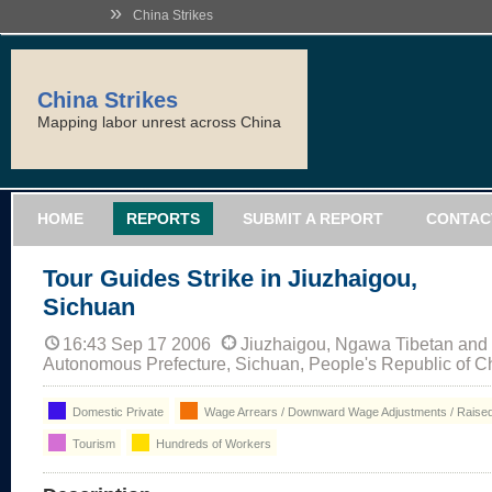
»
China Strikes
China Strikes
Mapping labor unrest across China
HOME
REPORTS
SUBMIT A REPORT
CONTAC
Tour Guides Strike in Jiuzhaigou,
Sichuan
16:43 Sep 17 2006
Jiuzhaigou, Ngawa Tibetan and
Autonomous Prefecture, Sichuan, People's Republic of C
Domestic Private
Wage Arrears / Downward Wage Adjustments / Raised
Tourism
Hundreds of Workers